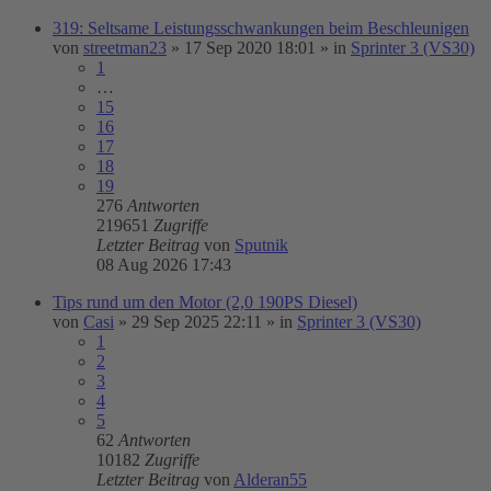
319: Seltsame Leistungsschwankungen beim Beschleunigen
von
streetman23
»
17 Sep 2020 18:01
» in
Sprinter 3 (VS30)
1
…
15
16
17
18
19
276
Antworten
219651
Zugriffe
Letzter Beitrag
von
Sputnik
08 Aug 2026 17:43
Tips rund um den Motor (2,0 190PS Diesel)
von
Casi
»
29 Sep 2025 22:11
» in
Sprinter 3 (VS30)
1
2
3
4
5
62
Antworten
10182
Zugriffe
Letzter Beitrag
von
Alderan55