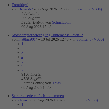
Frontbügel
von
Bossi567
»
05 Aug 2026 12:30
» in
Sprinter 3 (VS30)
4
Antworten
309
Zugriffe
Letzter Beitrag
von
Schnafdolin
09 Aug 2026 17:48
Stossdämpferbefesrigung Hinterachse unten !?
von
matthias007
»
10 Jul 2026 12:48
» in
Sprinter 3 (VS30)
1
…
3
4
5
6
7
91
Antworten
4588
Zugriffe
Letzter Beitrag
von
Thias
09 Aug 2026 16:58
Starterbatterie einfach abklemmen
von
eliwan
»
06 Aug 2026 10:02
» in
Sprinter 3 (VS30)
1
2