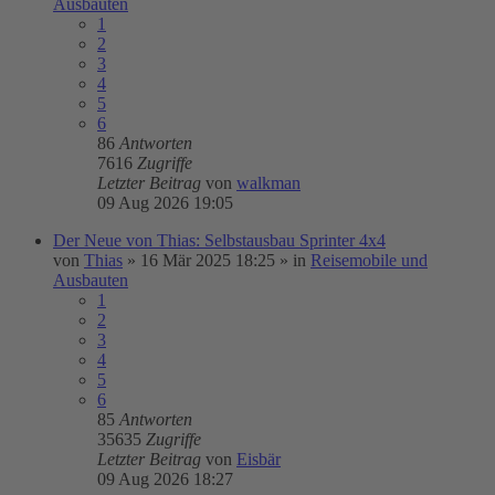
Ausbauten
1
2
3
4
5
6
86
Antworten
7616
Zugriffe
Letzter Beitrag
von
walkman
09 Aug 2026 19:05
Der Neue von Thias: Selbstausbau Sprinter 4x4
von
Thias
»
16 Mär 2025 18:25
» in
Reisemobile und
Ausbauten
1
2
3
4
5
6
85
Antworten
35635
Zugriffe
Letzter Beitrag
von
Eisbär
09 Aug 2026 18:27