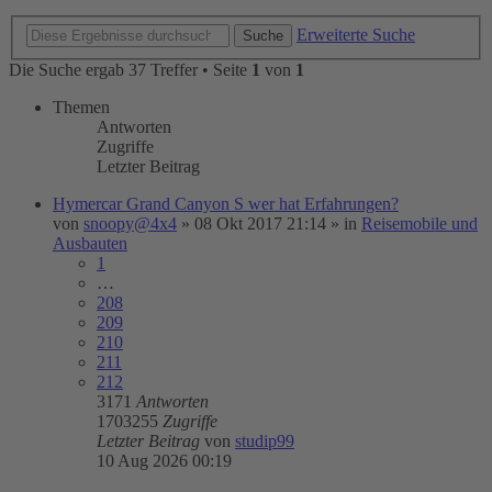
Erweiterte Suche
Suche
Die Suche ergab 37 Treffer • Seite
1
von
1
Themen
Antworten
Zugriffe
Letzter Beitrag
Hymercar Grand Canyon S wer hat Erfahrungen?
von
snoopy@4x4
»
08 Okt 2017 21:14
» in
Reisemobile und
Ausbauten
1
…
208
209
210
211
212
3171
Antworten
1703255
Zugriffe
Letzter Beitrag
von
studip99
10 Aug 2026 00:19