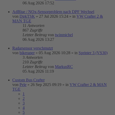
06 Aug 2026 17:52
AdBlue / NOx-Sensorproblem nach DPF Wechsel
von
DirkTSK
»
27 Jul 2026 15:24
» in
VW Crafter 2 &
MAN TGE
11
Antworten
867
Zugriffe
Letzter Beitrag
von
twinmichel
06 Aug 2026 13:27
Radarsensor verschmutzt
von
bikeraper
»
05 Aug 2026 10:28
» in
Sprinter 3 (VS30)
3
Antworten
210
Zugriffe
Letzter Beitrag
von
MarkusRC
05 Aug 2026 11:19
Custom Bus Crafter
von
Pele
»
26 Sep 2025 09:19
» in
VW Crafter 2 & MAN
TGE
1
2
3
4
5