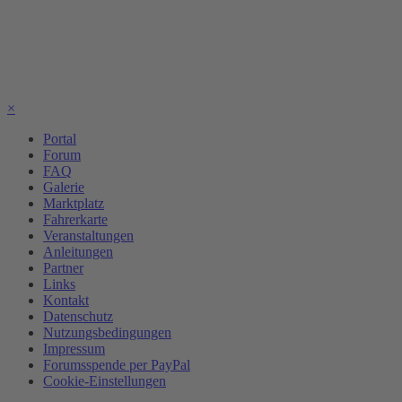
×
Portal
Forum
FAQ
Galerie
Marktplatz
Fahrerkarte
Veranstaltungen
Anleitungen
Partner
Links
Kontakt
Datenschutz
Nutzungsbedingungen
Impressum
Forumsspende per PayPal
Cookie-Einstellungen