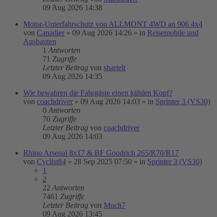
09 Aug 2026 14:38
Motor-Unterfahrschutz von ALLMONT 4WD an 906 4x4
von
Canadier
»
09 Aug 2026 14:26
» in
Reisemobile und
Ausbauten
1
Antworten
71
Zugriffe
Letzter Beitrag
von
shartelt
09 Aug 2026 14:35
Wie bewahren die Fahrgäste einen kühlen Kopf?
von
coachdriver
»
09 Aug 2026 14:03
» in
Sprinter 3 (VS30)
0
Antworten
70
Zugriffe
Letzter Beitrag
von
coachdriver
09 Aug 2026 14:03
Rhino Arsenal 8x17 & BF Goodrich 265/R70/R17
von
Cyclist84
»
28 Sep 2025 07:50
» in
Sprinter 3 (VS30)
1
2
22
Antworten
7461
Zugriffe
Letzter Beitrag
von
Much7
09 Aug 2026 13:45