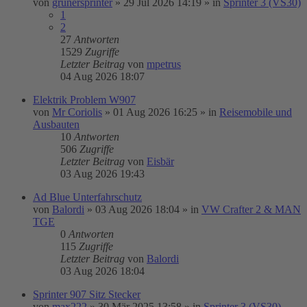
von
grünersprinter
»
29 Jul 2026 14:19
» in
Sprinter 3 (VS30)
1
2
27
Antworten
1529
Zugriffe
Letzter Beitrag
von
mpetrus
04 Aug 2026 18:07
Elektrik Problem W907
von
Mr Coriolis
»
01 Aug 2026 16:25
» in
Reisemobile und
Ausbauten
10
Antworten
506
Zugriffe
Letzter Beitrag
von
Eisbär
03 Aug 2026 19:43
Ad Blue Unterfahrschutz
von
Balordi
»
03 Aug 2026 18:04
» in
VW Crafter 2 & MAN
TGE
0
Antworten
115
Zugriffe
Letzter Beitrag
von
Balordi
03 Aug 2026 18:04
Sprinter 907 Sitz Stecker
von
max222
»
30 Mär 2025 13:58
» in
Sprinter 3 (VS30)