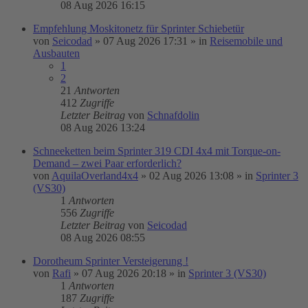
08 Aug 2026 16:15
Empfehlung Moskitonetz für Sprinter Schiebetür
von
Seicodad
»
07 Aug 2026 17:31
» in
Reisemobile und
Ausbauten
1
2
21
Antworten
412
Zugriffe
Letzter Beitrag
von
Schnafdolin
08 Aug 2026 13:24
Schneeketten beim Sprinter 319 CDI 4x4 mit Torque-on-
Demand – zwei Paar erforderlich?
von
AquilaOverland4x4
»
02 Aug 2026 13:08
» in
Sprinter 3
(VS30)
1
Antworten
556
Zugriffe
Letzter Beitrag
von
Seicodad
08 Aug 2026 08:55
Dorotheum Sprinter Versteigerung !
von
Rafi
»
07 Aug 2026 20:18
» in
Sprinter 3 (VS30)
1
Antworten
187
Zugriffe