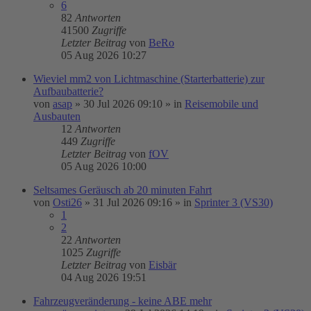
6
82
Antworten
41500
Zugriffe
Letzter Beitrag
von
BeRo
05 Aug 2026 10:27
Wieviel mm2 von Lichtmaschine (Starterbatterie) zur
Aufbaubatterie?
von
asap
»
30 Jul 2026 09:10
» in
Reisemobile und
Ausbauten
12
Antworten
449
Zugriffe
Letzter Beitrag
von
fOV
05 Aug 2026 10:00
Seltsames Geräusch ab 20 minuten Fahrt
von
Osti26
»
31 Jul 2026 09:16
» in
Sprinter 3 (VS30)
1
2
22
Antworten
1025
Zugriffe
Letzter Beitrag
von
Eisbär
04 Aug 2026 19:51
Fahrzeugveränderung - keine ABE mehr