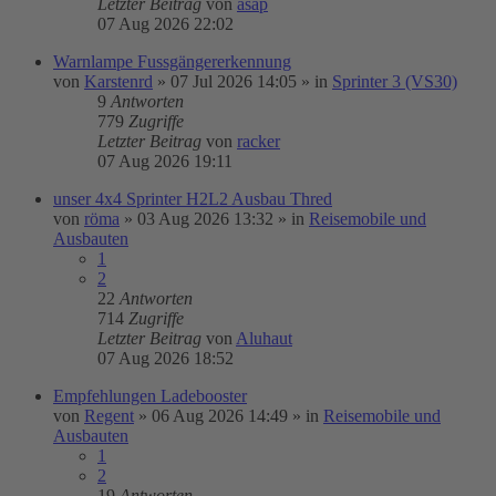
Letzter Beitrag
von
asap
07 Aug 2026 22:02
Warnlampe Fussgängererkennung
von
Karstenrd
»
07 Jul 2026 14:05
» in
Sprinter 3 (VS30)
9
Antworten
779
Zugriffe
Letzter Beitrag
von
racker
07 Aug 2026 19:11
unser 4x4 Sprinter H2L2 Ausbau Thred
von
röma
»
03 Aug 2026 13:32
» in
Reisemobile und
Ausbauten
1
2
22
Antworten
714
Zugriffe
Letzter Beitrag
von
Aluhaut
07 Aug 2026 18:52
Empfehlungen Ladebooster
von
Regent
»
06 Aug 2026 14:49
» in
Reisemobile und
Ausbauten
1
2
19
Antworten