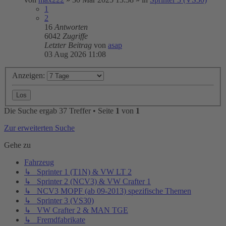
1
2
16
Antworten
6042
Zugriffe
Letzter Beitrag
von
asap
03 Aug 2026 11:08
Anzeigen:
Die Suche ergab 37 Treffer • Seite
1
von
1
Zur erweiterten Suche
Gehe zu
Fahrzeug
↳ Sprinter 1 (T1N) & VW LT 2
↳ Sprinter 2 (NCV3) & VW Crafter 1
↳ NCV3 MOPF (ab 09-2013) spezifische Themen
↳ Sprinter 3 (VS30)
↳ VW Crafter 2 & MAN TGE
↳ Fremdfabrikate