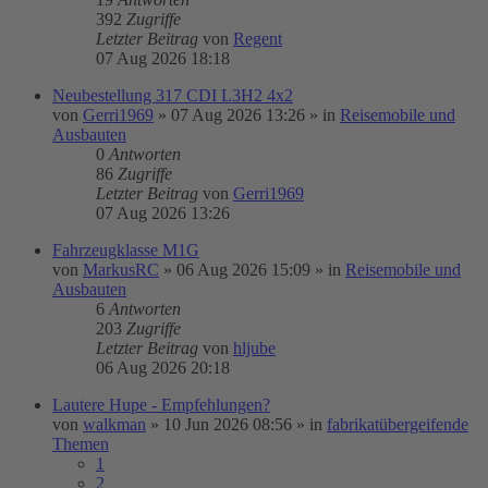
392
Zugriffe
Letzter Beitrag
von
Regent
07 Aug 2026 18:18
Neubestellung 317 CDI L3H2 4x2
von
Gerri1969
»
07 Aug 2026 13:26
» in
Reisemobile und
Ausbauten
0
Antworten
86
Zugriffe
Letzter Beitrag
von
Gerri1969
07 Aug 2026 13:26
Fahrzeugklasse M1G
von
MarkusRC
»
06 Aug 2026 15:09
» in
Reisemobile und
Ausbauten
6
Antworten
203
Zugriffe
Letzter Beitrag
von
hljube
06 Aug 2026 20:18
Lautere Hupe - Empfehlungen?
von
walkman
»
10 Jun 2026 08:56
» in
fabrikatübergeifende
Themen
1
2