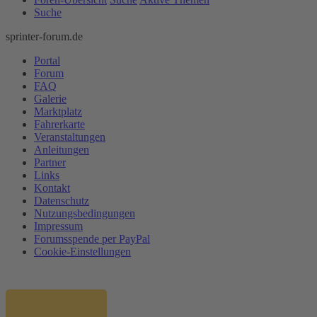
Suche
sprinter-forum.de
Portal
Forum
FAQ
Galerie
Marktplatz
Fahrerkarte
Veranstaltungen
Anleitungen
Partner
Links
Kontakt
Datenschutz
Nutzungsbedingungen
Impressum
Forumsspende per PayPal
Cookie-Einstellungen