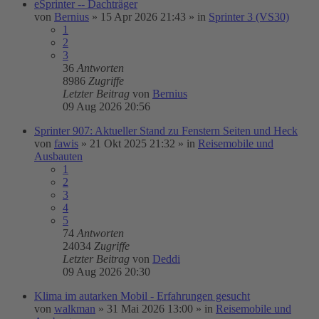
eSprinter -- Dachträger
von
Bernius
»
15 Apr 2026 21:43
» in
Sprinter 3 (VS30)
1
2
3
36
Antworten
8986
Zugriffe
Letzter Beitrag
von
Bernius
09 Aug 2026 20:56
Sprinter 907: Aktueller Stand zu Fenstern Seiten und Heck
von
fawis
»
21 Okt 2025 21:32
» in
Reisemobile und
Ausbauten
1
2
3
4
5
74
Antworten
24034
Zugriffe
Letzter Beitrag
von
Deddi
09 Aug 2026 20:30
Klima im autarken Mobil - Erfahrungen gesucht
von
walkman
»
31 Mai 2026 13:00
» in
Reisemobile und