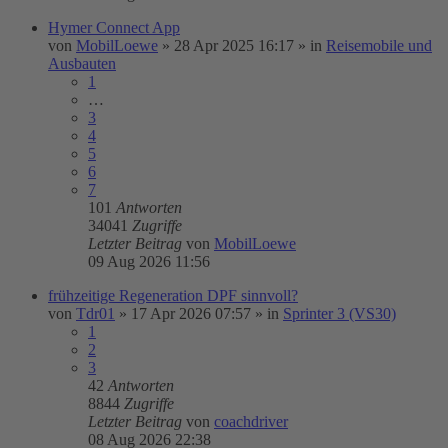
Hymer Connect App
von
MobilLoewe
»
28 Apr 2025 16:17
» in
Reisemobile und
Ausbauten
1
…
3
4
5
6
7
101
Antworten
34041
Zugriffe
Letzter Beitrag
von
MobilLoewe
09 Aug 2026 11:56
frühzeitige Regeneration DPF sinnvoll?
von
Tdr01
»
17 Apr 2026 07:57
» in
Sprinter 3 (VS30)
1
2
3
42
Antworten
8844
Zugriffe
Letzter Beitrag
von
coachdriver
08 Aug 2026 22:38