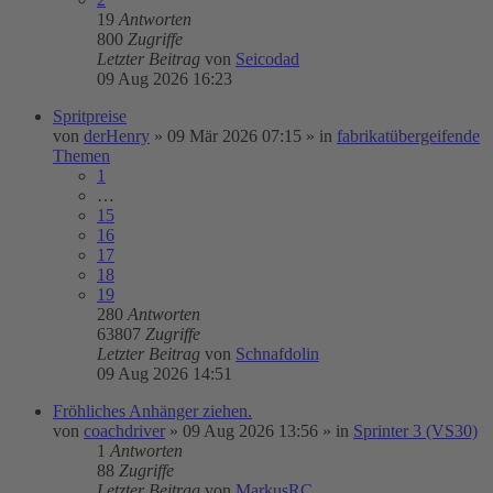
19
Antworten
800
Zugriffe
Letzter Beitrag
von
Seicodad
09 Aug 2026 16:23
Spritpreise
von
derHenry
»
09 Mär 2026 07:15
» in
fabrikatübergeifende
Themen
1
…
15
16
17
18
19
280
Antworten
63807
Zugriffe
Letzter Beitrag
von
Schnafdolin
09 Aug 2026 14:51
Fröhliches Anhänger ziehen.
von
coachdriver
»
09 Aug 2026 13:56
» in
Sprinter 3 (VS30)
1
Antworten
88
Zugriffe
Letzter Beitrag
von
MarkusRC