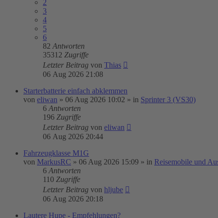
2
3
4
5
6
82
Antworten
35312
Zugriffe
Letzter Beitrag
von
Thias
06 Aug 2026 21:08
Starterbatterie einfach abklemmen
von
eliwan
»
06 Aug 2026 10:02
» in
Sprinter 3 (VS30)
6
Antworten
196
Zugriffe
Letzter Beitrag
von
eliwan
06 Aug 2026 20:44
Fahrzeugklasse M1G
von
MarkusRC
»
06 Aug 2026 15:09
» in
Reisemobile und Au
6
Antworten
110
Zugriffe
Letzter Beitrag
von
hljube
06 Aug 2026 20:18
Lautere Hupe - Empfehlungen?