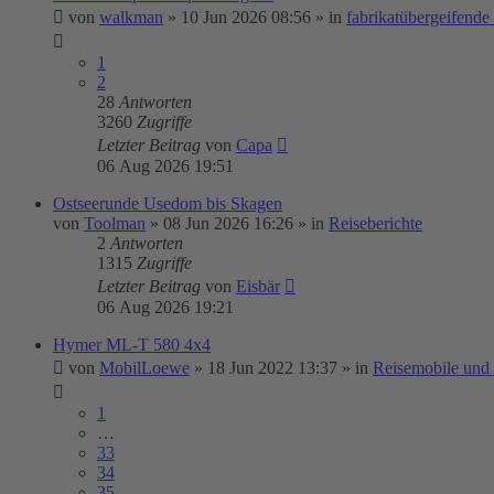
von
walkman
»
10 Jun 2026 08:56
» in
fabrikatübergeifend
1
2
28
Antworten
3260
Zugriffe
Letzter Beitrag
von
Capa
06 Aug 2026 19:51
Ostseerunde Usedom bis Skagen
von
Toolman
»
08 Jun 2026 16:26
» in
Reiseberichte
2
Antworten
1315
Zugriffe
Letzter Beitrag
von
Eisbär
06 Aug 2026 19:21
Hymer ML-T 580 4x4
von
MobilLoewe
»
18 Jun 2022 13:37
» in
Reisemobile und
1
…
33
34
35