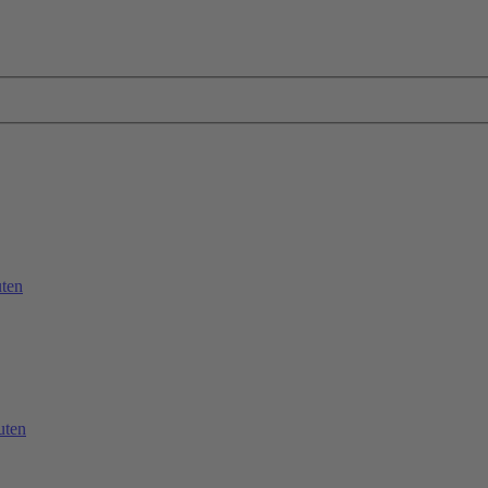
ten
uten