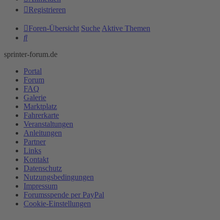
Registrieren
Foren-Übersicht
Suche
Aktive Themen
Suche
sprinter-forum.de
Portal
Forum
FAQ
Galerie
Marktplatz
Fahrerkarte
Veranstaltungen
Anleitungen
Partner
Links
Kontakt
Datenschutz
Nutzungsbedingungen
Impressum
Forumsspende per PayPal
Cookie-Einstellungen