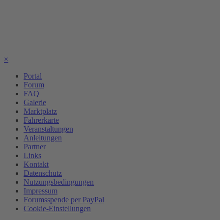
×
Portal
Forum
FAQ
Galerie
Marktplatz
Fahrerkarte
Veranstaltungen
Anleitungen
Partner
Links
Kontakt
Datenschutz
Nutzungsbedingungen
Impressum
Forumsspende per PayPal
Cookie-Einstellungen