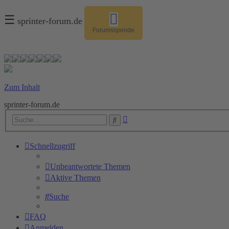
☰
sprinter-forum.de
Forumsspende
Zum Inhalt
sprinter-forum.de
Erweiterte
Suche
Suche
Schnellzugriff
Unbeantwortete Themen
Aktive Themen
Suche
FAQ
Anmelden