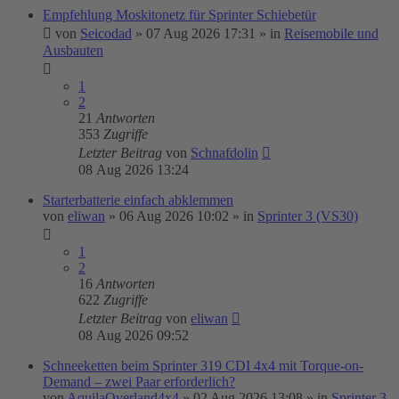
Empfehlung Moskitonetz für Sprinter Schiebetür
von
Seicodad
»
07 Aug 2026 17:31
» in
Reisemobile und
Ausbauten
1
2
21
Antworten
353
Zugriffe
Letzter Beitrag
von
Schnafdolin
08 Aug 2026 13:24
Starterbatterie einfach abklemmen
von
eliwan
»
06 Aug 2026 10:02
» in
Sprinter 3 (VS30)
1
2
16
Antworten
622
Zugriffe
Letzter Beitrag
von
eliwan
08 Aug 2026 09:52
Schneeketten beim Sprinter 319 CDI 4x4 mit Torque-on-
Demand – zwei Paar erforderlich?
von
AquilaOverland4x4
»
02 Aug 2026 13:08
» in
Sprinter 3