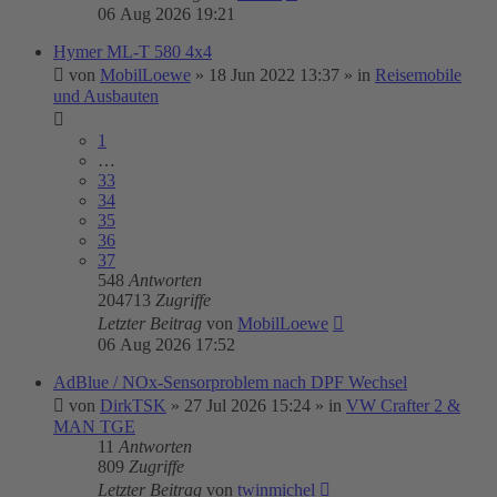
06 Aug 2026 19:21
Hymer ML-T 580 4x4
von
MobilLoewe
»
18 Jun 2022 13:37
» in
Reisemobile
und Ausbauten
1
…
33
34
35
36
37
548
Antworten
204713
Zugriffe
Letzter Beitrag
von
MobilLoewe
06 Aug 2026 17:52
AdBlue / NOx-Sensorproblem nach DPF Wechsel
von
DirkTSK
»
27 Jul 2026 15:24
» in
VW Crafter 2 &
MAN TGE
11
Antworten
809
Zugriffe
Letzter Beitrag
von
twinmichel