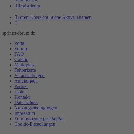
Registrieren
Foren-Übersicht
Suche
Aktive Themen
Suche
sprinter-forum.de
Portal
Forum
FAQ
Galerie
Marktplatz
Fahrerkarte
Veranstaltungen
Anleitungen
Partner
Links
Kontakt
Datenschutz
Nutzungsbedingungen
Impressum
Forumsspende per PayPal
Cookie-Einstellungen