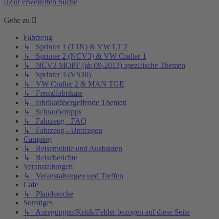
Zur erweiterten Suche
Gehe zu
Fahrzeug
↳ Sprinter 1 (T1N) & VW LT 2
↳ Sprinter 2 (NCV3) & VW Crafter 1
↳ NCV3 MOPF (ab 09-2013) spezifische Themen
↳ Sprinter 3 (VS30)
↳ VW Crafter 2 & MAN TGE
↳ Fremdfabrikate
↳ fabrikatübergeifende Themen
↳ Schraubertipps
↳ Fahrzeug - FAQ
↳ Fahrzeug - Umfragen
Camping
↳ Reisemobile und Ausbauten
↳ Reiseberichte
Veranstaltungen
↳ Veranstaltungen und Treffen
Cafe
↳ Plauderecke
Sonstiges
↳ Anregungen/Kritik/Fehler bezogen auf diese Seite