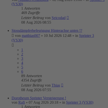
(VS30)
1
Antworten
469
Zugriffe
Letzter Beitrag
von
Seicodad
08 Aug 2026 08:55
Stossdämpferbefesrigung Hinterachse unten !?
von
matthias007
»
10 Jul 2026 12:48
» in
Sprinter 3
(VS30)
1
2
3
4
5
6
89
Antworten
4354
Zugriffe
Letzter Beitrag
von
Thias
08 Aug 2026 07:55
Dorotheum Sprinter Versteigerung !
von
Rafi
»
07 Aug 2026 20:18
» in
Sprinter 3 (VS30)
1
Antworten