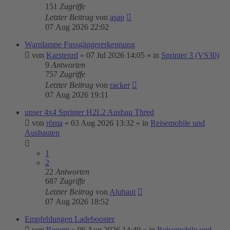
151
Zugriffe
Letzter Beitrag
von
asap
07 Aug 2026 22:02
Warnlampe Fussgängererkennung
von
Karstenrd
»
07 Jul 2026 14:05
» in
Sprinter 3 (VS30)
9
Antworten
757
Zugriffe
Letzter Beitrag
von
racker
07 Aug 2026 19:11
unser 4x4 Sprinter H2L2 Ausbau Thred
von
röma
»
03 Aug 2026 13:32
» in
Reisemobile und
Ausbauten
1
2
22
Antworten
687
Zugriffe
Letzter Beitrag
von
Aluhaut
07 Aug 2026 18:52
Empfehlungen Ladebooster
von
Regent
»
06 Aug 2026 14:49
» in
Reisemobile und