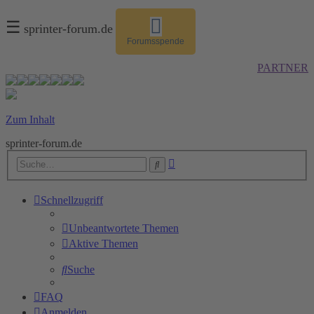
☰
sprinter-forum.de
Forumsspende
PARTNER
Zum Inhalt
sprinter-forum.de
Erweiterte
Suche
Suche
Schnellzugriff
Unbeantwortete Themen
Aktive Themen
Suche
FAQ
Anmelden