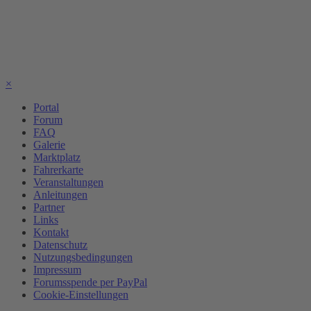
×
Portal
Forum
FAQ
Galerie
Marktplatz
Fahrerkarte
Veranstaltungen
Anleitungen
Partner
Links
Kontakt
Datenschutz
Nutzungsbedingungen
Impressum
Forumsspende per PayPal
Cookie-Einstellungen