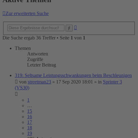
Zur erweiterten Suche
Erweiterte
Suche
Suche
Die Suche ergab 36 Treffer • Seite
1
von
1
Themen
Antworten
Zugriffe
Letzter Beitrag
319: Seltsame Leistungsschwankungen beim Beschleunigen
von
streetman23
»
17 Sep 2020 18:01
» in
Sprinter 3
(VS30)
1
…
15
16
17
18
19