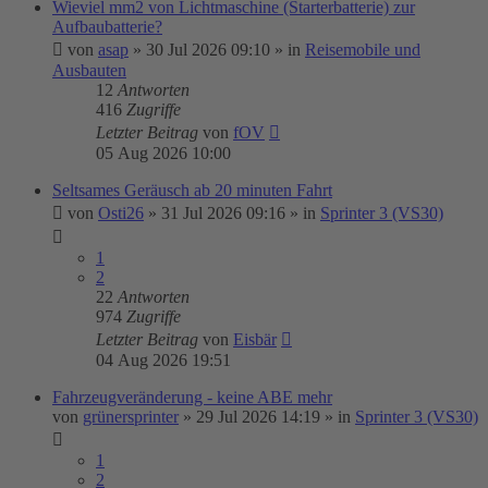
Wieviel mm2 von Lichtmaschine (Starterbatterie) zur
Aufbaubatterie?
von
asap
»
30 Jul 2026 09:10
» in
Reisemobile und
Ausbauten
12
Antworten
416
Zugriffe
Letzter Beitrag
von
fOV
05 Aug 2026 10:00
Seltsames Geräusch ab 20 minuten Fahrt
von
Osti26
»
31 Jul 2026 09:16
» in
Sprinter 3 (VS30)
1
2
22
Antworten
974
Zugriffe
Letzter Beitrag
von
Eisbär
04 Aug 2026 19:51
Fahrzeugveränderung - keine ABE mehr
von
grünersprinter
»
29 Jul 2026 14:19
» in
Sprinter 3 (VS30)
1
2