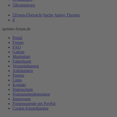
Registrieren
Foren-Übersicht
Suche
Aktive Themen
Suche
sprinter-forum.de
Portal
Forum
FAQ
Galerie
Marktplatz
Fahrerkarte
Veranstaltungen
Anleitungen
Partner
Links
Kontakt
Datenschutz
Nutzungsbedingungen
Impressum
Forumsspende per PayPal
Cookie-Einstellungen