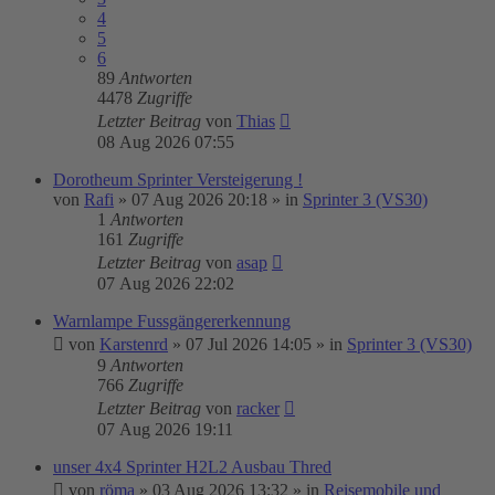
4
5
6
89
Antworten
4478
Zugriffe
Letzter Beitrag
von
Thias
08 Aug 2026 07:55
Dorotheum Sprinter Versteigerung !
von
Rafi
»
07 Aug 2026 20:18
» in
Sprinter 3 (VS30)
1
Antworten
161
Zugriffe
Letzter Beitrag
von
asap
07 Aug 2026 22:02
Warnlampe Fussgängererkennung
von
Karstenrd
»
07 Jul 2026 14:05
» in
Sprinter 3 (VS30)
9
Antworten
766
Zugriffe
Letzter Beitrag
von
racker
07 Aug 2026 19:11
unser 4x4 Sprinter H2L2 Ausbau Thred
von
röma
»
03 Aug 2026 13:32
» in
Reisemobile und