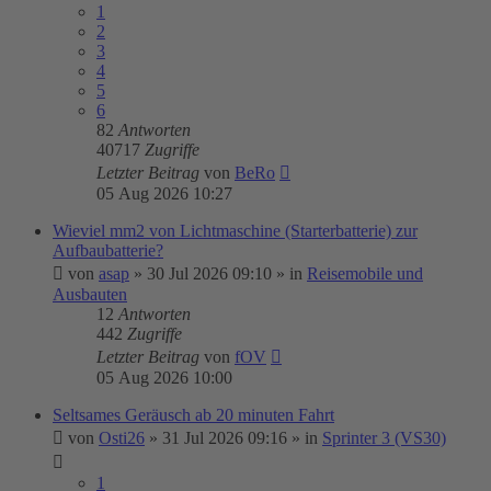
1
2
3
4
5
6
82
Antworten
40717
Zugriffe
Letzter Beitrag
von
BeRo
05 Aug 2026 10:27
Wieviel mm2 von Lichtmaschine (Starterbatterie) zur
Aufbaubatterie?
von
asap
»
30 Jul 2026 09:10
» in
Reisemobile und
Ausbauten
12
Antworten
442
Zugriffe
Letzter Beitrag
von
fOV
05 Aug 2026 10:00
Seltsames Geräusch ab 20 minuten Fahrt
von
Osti26
»
31 Jul 2026 09:16
» in
Sprinter 3 (VS30)
1