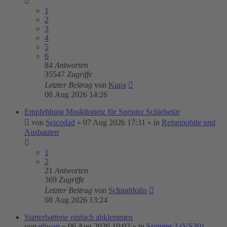
1
2
3
4
5
6
84
Antworten
35547
Zugriffe
Letzter Beitrag
von
Kupa
08 Aug 2026 14:26
Empfehlung Moskitonetz für Sprinter Schiebetür
von
Seicodad
»
07 Aug 2026 17:31
» in
Reisemobile und
Ausbauten
1
2
21
Antworten
369
Zugriffe
Letzter Beitrag
von
Schnafdolin
08 Aug 2026 13:24
Starterbatterie einfach abklemmen
von
eliwan
»
06 Aug 2026 10:02
» in
Sprinter 3 (VS30)