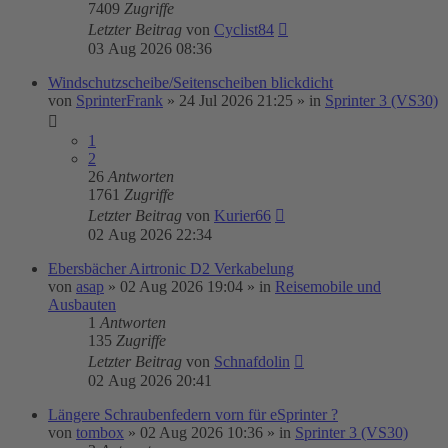
7409
Zugriffe
Letzter Beitrag
von
Cyclist84
03 Aug 2026 08:36
Windschutzscheibe/Seitenscheiben blickdicht
von
SprinterFrank
»
24 Jul 2026 21:25
» in
Sprinter 3 (VS30)
1
2
26
Antworten
1761
Zugriffe
Letzter Beitrag
von
Kurier66
02 Aug 2026 22:34
Ebersbächer Airtronic D2 Verkabelung
von
asap
»
02 Aug 2026 19:04
» in
Reisemobile und
Ausbauten
1
Antworten
135
Zugriffe
Letzter Beitrag
von
Schnafdolin
02 Aug 2026 20:41
Längere Schraubenfedern vorn für eSprinter ?
von
tombox
»
02 Aug 2026 10:36
» in
Sprinter 3 (VS30)