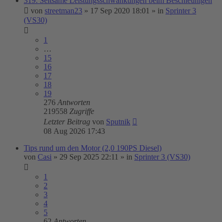
319: Seltsame Leistungsschwankungen beim Beschleunigen
von
streetman23
»
17 Sep 2020 18:01
» in
Sprinter 3
(VS30)
1
…
15
16
17
18
19
276
Antworten
219558
Zugriffe
Letzter Beitrag
von
Sputnik
08 Aug 2026 17:43
Tips rund um den Motor (2,0 190PS Diesel)
von
Casi
»
29 Sep 2025 22:11
» in
Sprinter 3 (VS30)
1
2
3
4
5
62
Antworten