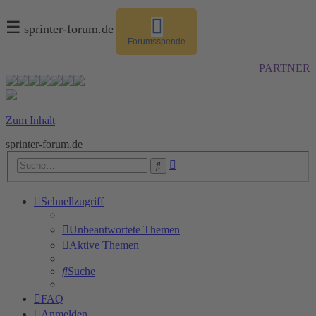
☰
sprinter-forum.de
Forumsspende
PARTNER
Zum Inhalt
sprinter-forum.de
Erweiterte
Suche
Suche
Schnellzugriff
Unbeantwortete Themen
Aktive Themen
Suche
FAQ
Anmelden