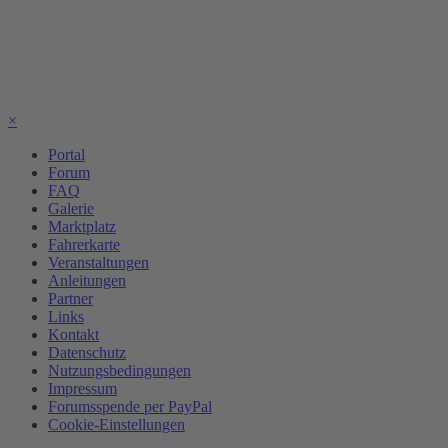
×
Portal
Forum
FAQ
Galerie
Marktplatz
Fahrerkarte
Veranstaltungen
Anleitungen
Partner
Links
Kontakt
Datenschutz
Nutzungsbedingungen
Impressum
Forumsspende per PayPal
Cookie-Einstellungen