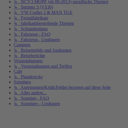
↳ NCV3 MOPF (ab 09-2013) spezifische Themen
↳ Sprinter 3 (VS30)
↳ VW Crafter 2 & MAN TGE
↳ Fremdfabrikate
↳ fabrikatübergeifende Themen
↳ Schraubertipps
↳ Fahrzeug - FAQ
↳ Fahrzeug - Umfragen
Camping
↳ Reisemobile und Ausbauten
↳ Reiseberichte
Veranstaltungen
↳ Veranstaltungen und Treffen
Cafe
↳ Plauderecke
Sonstiges
↳ Anregungen/Kritik/Fehler bezogen auf diese Seite
↳ Alles andere...
↳ Sonstige - FAQ
↳ Sonstiges - Umfragen