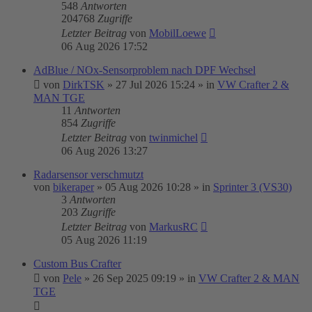
548
Antworten
204768
Zugriffe
Letzter Beitrag
von
MobilLoewe
06 Aug 2026 17:52
AdBlue / NOx-Sensorproblem nach DPF Wechsel
von
DirkTSK
»
27 Jul 2026 15:24
» in
VW Crafter 2 &
MAN TGE
11
Antworten
854
Zugriffe
Letzter Beitrag
von
twinmichel
06 Aug 2026 13:27
Radarsensor verschmutzt
von
bikeraper
»
05 Aug 2026 10:28
» in
Sprinter 3 (VS30)
3
Antworten
203
Zugriffe
Letzter Beitrag
von
MarkusRC
05 Aug 2026 11:19
Custom Bus Crafter
von
Pele
»
26 Sep 2025 09:19
» in
VW Crafter 2 & MAN
TGE