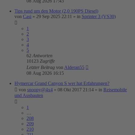
08 Aug 2026 17:43
Tips rund um den Motor (2,0 190PS Diesel)
von
Casi
»
29 Sep 2025 22:11
» in
Sprinter 3 (VS30)
1
2
3
4
5
62
Antworten
10123
Zugriffe
Letzter Beitrag
von
Alderan55
08 Aug 2026 16:15
Hymercar Grand Canyon S wer hat Erfahrungen?
von
snoopy@4x4
»
08 Okt 2017 21:14
» in
Reisemobile
und Ausbauten
1
…
208
209
210
211