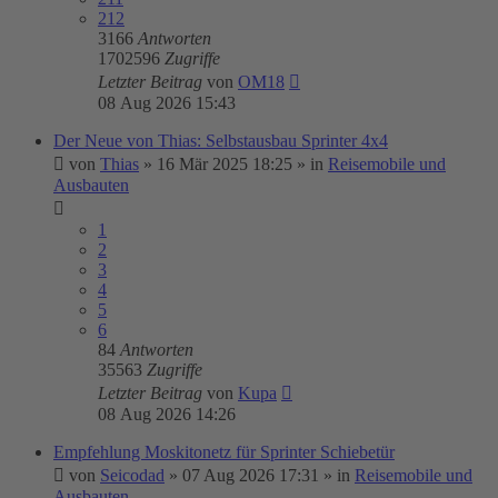
212
3166
Antworten
1702596
Zugriffe
Letzter Beitrag
von
OM18
08 Aug 2026 15:43
Der Neue von Thias: Selbstausbau Sprinter 4x4
von
Thias
»
16 Mär 2025 18:25
» in
Reisemobile und
Ausbauten
1
2
3
4
5
6
84
Antworten
35563
Zugriffe
Letzter Beitrag
von
Kupa
08 Aug 2026 14:26
Empfehlung Moskitonetz für Sprinter Schiebetür
von
Seicodad
»
07 Aug 2026 17:31
» in
Reisemobile und
Ausbauten