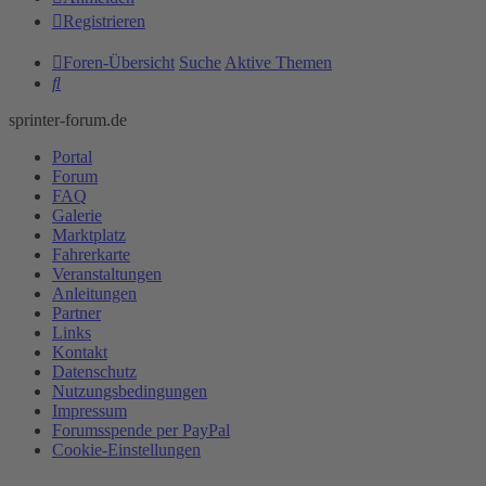
Registrieren
Foren-Übersicht
Suche
Aktive Themen
Suche
sprinter-forum.de
Portal
Forum
FAQ
Galerie
Marktplatz
Fahrerkarte
Veranstaltungen
Anleitungen
Partner
Links
Kontakt
Datenschutz
Nutzungsbedingungen
Impressum
Forumsspende per PayPal
Cookie-Einstellungen