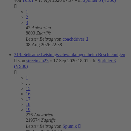
von
Tdr01
»
17 Apr 2026 07:57
» in
Sprinter 3 (VS30)
1
2
3
42
Antworten
8803
Zugriffe
Letzter Beitrag
von
coachdriver
08 Aug 2026 22:38
319: Seltsame Leistungsschwankungen beim Beschleunigen
von
streetman23
»
17 Sep 2020 18:01
» in
Sprinter 3
(VS30)
1
…
15
16
17
18
19
276
Antworten
219574
Zugriffe
Letzter Beitrag
von
Sputnik