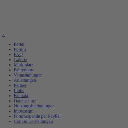
×
Portal
Forum
FAQ
Galerie
Marktplatz
Fahrerkarte
Veranstaltungen
Anleitungen
Partner
Links
Kontakt
Datenschutz
Nutzungsbedingungen
Impressum
Forumsspende per PayPal
Cookie-Einstellungen