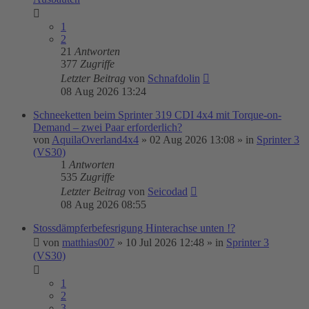
1
2
21
Antworten
377
Zugriffe
Letzter Beitrag
von
Schnafdolin
08 Aug 2026 13:24
Schneeketten beim Sprinter 319 CDI 4x4 mit Torque-on-
Demand – zwei Paar erforderlich?
von
AquilaOverland4x4
»
02 Aug 2026 13:08
» in
Sprinter 3
(VS30)
1
Antworten
535
Zugriffe
Letzter Beitrag
von
Seicodad
08 Aug 2026 08:55
Stossdämpferbefesrigung Hinterachse unten !?
von
matthias007
»
10 Jul 2026 12:48
» in
Sprinter 3
(VS30)
1
2
3