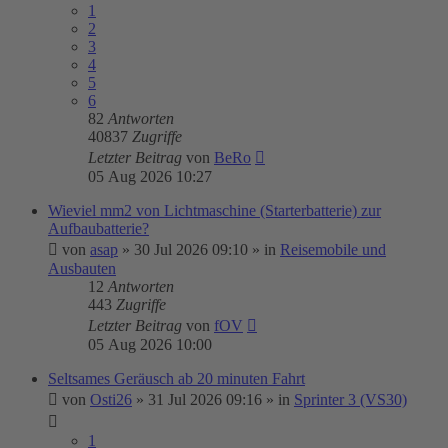
1
2
3
4
5
6
82
Antworten
40837
Zugriffe
Letzter Beitrag
von
BeRo
05 Aug 2026 10:27
Wieviel mm2 von Lichtmaschine (Starterbatterie) zur
Aufbaubatterie?
von
asap
»
30 Jul 2026 09:10
» in
Reisemobile und
Ausbauten
12
Antworten
443
Zugriffe
Letzter Beitrag
von
fOV
05 Aug 2026 10:00
Seltsames Geräusch ab 20 minuten Fahrt
von
Osti26
»
31 Jul 2026 09:16
» in
Sprinter 3 (VS30)
1