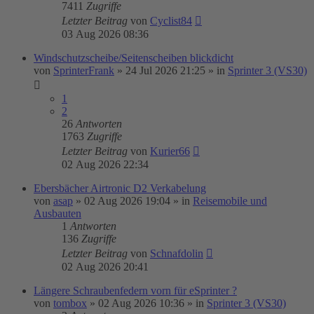
7411
Zugriffe
Letzter Beitrag
von
Cyclist84
03 Aug 2026 08:36
Windschutzscheibe/Seitenscheiben blickdicht
von
SprinterFrank
»
24 Jul 2026 21:25
» in
Sprinter 3 (VS30)
1
2
26
Antworten
1763
Zugriffe
Letzter Beitrag
von
Kurier66
02 Aug 2026 22:34
Ebersbächer Airtronic D2 Verkabelung
von
asap
»
02 Aug 2026 19:04
» in
Reisemobile und
Ausbauten
1
Antworten
136
Zugriffe
Letzter Beitrag
von
Schnafdolin
02 Aug 2026 20:41
Längere Schraubenfedern vorn für eSprinter ?
von
tombox
»
02 Aug 2026 10:36
» in
Sprinter 3 (VS30)