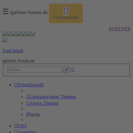
☰
sprinter-forum.de
Forumsspende
PARTNER
Zum Inhalt
sprinter-forum.de
Erweiterte
Suche
Suche
Schnellzugriff
Unbeantwortete Themen
Aktive Themen
Suche
FAQ
Anmelden