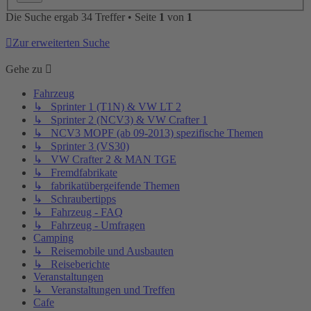
Die Suche ergab 34 Treffer • Seite
1
von
1
Zur erweiterten Suche
Gehe zu
Fahrzeug
↳ Sprinter 1 (T1N) & VW LT 2
↳ Sprinter 2 (NCV3) & VW Crafter 1
↳ NCV3 MOPF (ab 09-2013) spezifische Themen
↳ Sprinter 3 (VS30)
↳ VW Crafter 2 & MAN TGE
↳ Fremdfabrikate
↳ fabrikatübergeifende Themen
↳ Schraubertipps
↳ Fahrzeug - FAQ
↳ Fahrzeug - Umfragen
Camping
↳ Reisemobile und Ausbauten
↳ Reiseberichte
Veranstaltungen
↳ Veranstaltungen und Treffen
Cafe