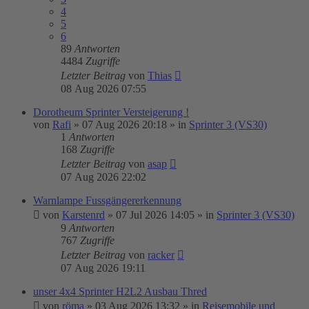
4
5
6
89
Antworten
4484
Zugriffe
Letzter Beitrag
von
Thias
08 Aug 2026 07:55
Dorotheum Sprinter Versteigerung !
von
Rafi
»
07 Aug 2026 20:18
» in
Sprinter 3 (VS30)
1
Antworten
168
Zugriffe
Letzter Beitrag
von
asap
07 Aug 2026 22:02
Warnlampe Fussgängererkennung
von
Karstenrd
»
07 Jul 2026 14:05
» in
Sprinter 3 (VS30)
9
Antworten
767
Zugriffe
Letzter Beitrag
von
racker
07 Aug 2026 19:11
unser 4x4 Sprinter H2L2 Ausbau Thred
von
röma
»
03 Aug 2026 13:32
» in
Reisemobile und