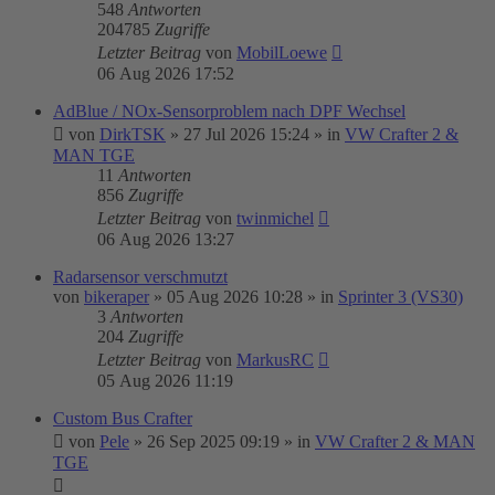
548
Antworten
204785
Zugriffe
Letzter Beitrag
von
MobilLoewe
06 Aug 2026 17:52
AdBlue / NOx-Sensorproblem nach DPF Wechsel
von
DirkTSK
»
27 Jul 2026 15:24
» in
VW Crafter 2 &
MAN TGE
11
Antworten
856
Zugriffe
Letzter Beitrag
von
twinmichel
06 Aug 2026 13:27
Radarsensor verschmutzt
von
bikeraper
»
05 Aug 2026 10:28
» in
Sprinter 3 (VS30)
3
Antworten
204
Zugriffe
Letzter Beitrag
von
MarkusRC
05 Aug 2026 11:19
Custom Bus Crafter
von
Pele
»
26 Sep 2025 09:19
» in
VW Crafter 2 & MAN
TGE