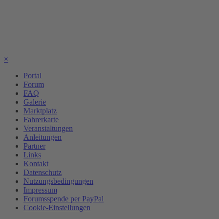
×
Portal
Forum
FAQ
Galerie
Marktplatz
Fahrerkarte
Veranstaltungen
Anleitungen
Partner
Links
Kontakt
Datenschutz
Nutzungsbedingungen
Impressum
Forumsspende per PayPal
Cookie-Einstellungen