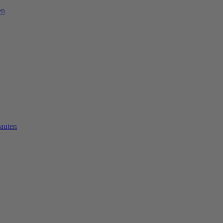
en
auten