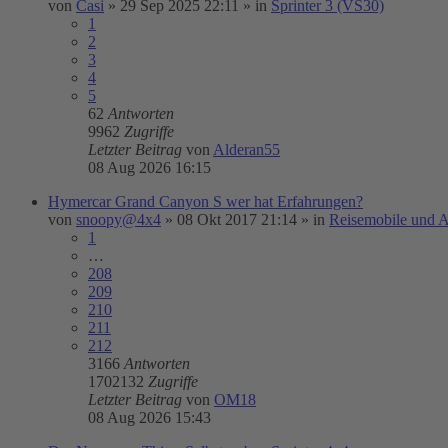
von
Casi
»
29 Sep 2025 22:11
» in
Sprinter 3 (VS30)
1
2
3
4
5
62
Antworten
9962
Zugriffe
Letzter Beitrag
von
Alderan55
08 Aug 2026 16:15
Hymercar Grand Canyon S wer hat Erfahrungen?
von
snoopy@4x4
»
08 Okt 2017 21:14
» in
Reisemobile und 
1
…
208
209
210
211
212
3166
Antworten
1702132
Zugriffe
Letzter Beitrag
von
OM18
08 Aug 2026 15:43