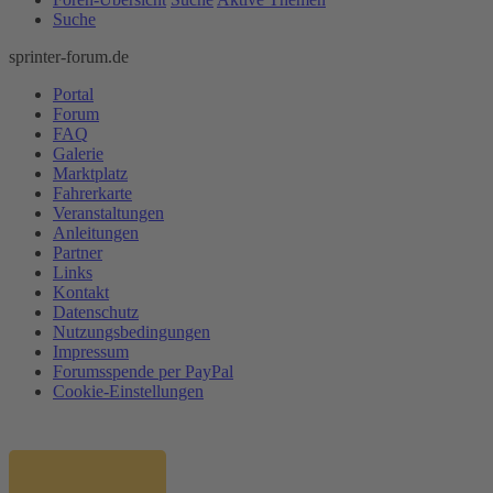
Suche
sprinter-forum.de
Portal
Forum
FAQ
Galerie
Marktplatz
Fahrerkarte
Veranstaltungen
Anleitungen
Partner
Links
Kontakt
Datenschutz
Nutzungsbedingungen
Impressum
Forumsspende per PayPal
Cookie-Einstellungen