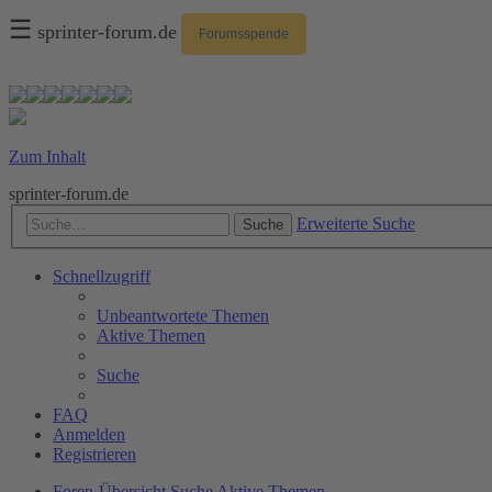
☰
sprinter-forum.de
Forumsspende
Zum Inhalt
sprinter-forum.de
Erweiterte Suche
Suche
Schnellzugriff
Unbeantwortete Themen
Aktive Themen
Suche
FAQ
Anmelden
Registrieren
Foren-Übersicht
Suche
Aktive Themen