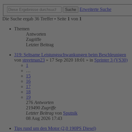
Erweiterte Suche
Suche
Die Suche ergab 36 Treffer • Seite
1
von
1
Themen
Antworten
Zugriffe
Letzter Beitrag
319: Seltsame Leistungsschwankungen beim Beschleunigen
von
streetman23
»
17 Sep 2020 18:01
» in
Sprinter 3 (VS30)
1
…
15
16
17
18
19
276
Antworten
219490
Zugriffe
Letzter Beitrag
von
Sputnik
08 Aug 2026 17:43
Tips rund um den Motor (2,0 190PS Diesel)