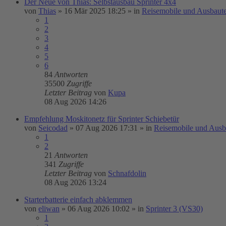
Der Neue von Thias: Selbstausbau Sprinter 4x4
von
Thias
»
16 Mär 2025 18:25
» in
Reisemobile und Ausbaut
1
2
3
4
5
6
84
Antworten
35500
Zugriffe
Letzter Beitrag
von
Kupa
08 Aug 2026 14:26
Empfehlung Moskitonetz für Sprinter Schiebetür
von
Seicodad
»
07 Aug 2026 17:31
» in
Reisemobile und Ausb
1
2
21
Antworten
341
Zugriffe
Letzter Beitrag
von
Schnafdolin
08 Aug 2026 13:24
Starterbatterie einfach abklemmen
von
eliwan
»
06 Aug 2026 10:02
» in
Sprinter 3 (VS30)
1