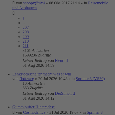
von
snoopy@4x4
»
08 Okt 2017 21:14
» in
Reisemobile
und Ausbauten
1
…
207
208
209
210
211
3161
Antworten
1699236
Zugriffe
Letzter Beitrag
von
Fleuri
01 Aug 2026 14:59
Lenkstockschalter macht was er will
von
flott-weg
»
20 Jul 2026 10:48
» in
Sprinter 3 (VS30)
10
Antworten
663
Zugriffe
Letzter Beitrag
von
DerSimon
01 Aug 2026 14:12
Gummipuffer Hinterachse
von
Cosmodanica
»
31 Jul 2026 19:07
» in
Sprinter 3