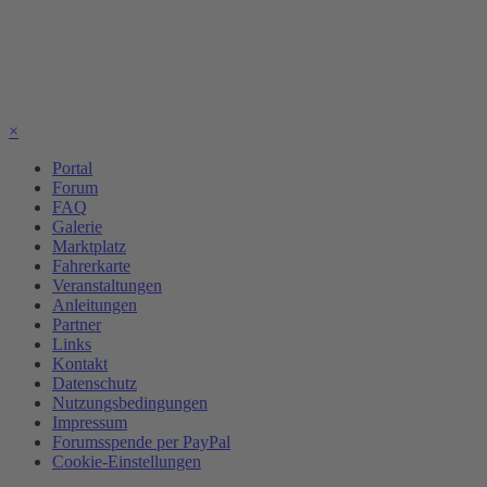
×
Portal
Forum
FAQ
Galerie
Marktplatz
Fahrerkarte
Veranstaltungen
Anleitungen
Partner
Links
Kontakt
Datenschutz
Nutzungsbedingungen
Impressum
Forumsspende per PayPal
Cookie-Einstellungen