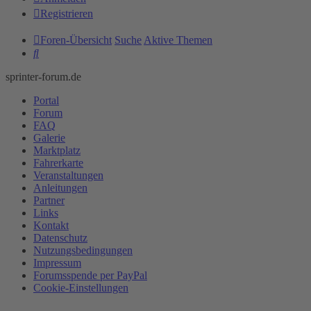
Registrieren
Foren-Übersicht
Suche
Aktive Themen
Suche
sprinter-forum.de
Portal
Forum
FAQ
Galerie
Marktplatz
Fahrerkarte
Veranstaltungen
Anleitungen
Partner
Links
Kontakt
Datenschutz
Nutzungsbedingungen
Impressum
Forumsspende per PayPal
Cookie-Einstellungen