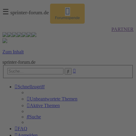
☰
sprinter-forum.de
Forumsspende
PARTNER
Zum Inhalt
sprinter-forum.de
Erweiterte
Suche
Suche
Schnellzugriff
Unbeantwortete Themen
Aktive Themen
Suche
FAQ
Anmelden