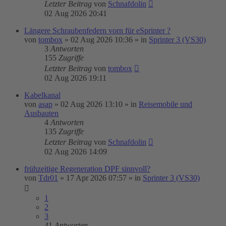
Letzter Beitrag
von
Schnafdolin
02 Aug 2026 20:41
Längere Schraubenfedern vorn für eSprinter ?
von
tombox
»
02 Aug 2026 10:36
» in
Sprinter 3 (VS30)
3
Antworten
155
Zugriffe
Letzter Beitrag
von
tombox
02 Aug 2026 19:11
Kabelkanal
von
asap
»
02 Aug 2026 13:10
» in
Reisemobile und
Ausbauten
4
Antworten
135
Zugriffe
Letzter Beitrag
von
Schnafdolin
02 Aug 2026 14:09
frühzeitige Regeneration DPF sinnvoll?
von
Tdr01
»
17 Apr 2026 07:57
» in
Sprinter 3 (VS30)
1
2
3
41
Antworten