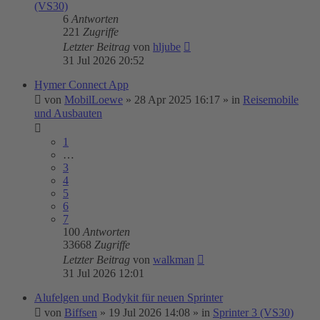
(VS30)
6
Antworten
221
Zugriffe
Letzter Beitrag
von
hljube
31 Jul 2026 20:52
Hymer Connect App
von
MobilLoewe
»
28 Apr 2025 16:17
» in
Reisemobile
und Ausbauten
1
…
3
4
5
6
7
100
Antworten
33668
Zugriffe
Letzter Beitrag
von
walkman
31 Jul 2026 12:01
Alufelgen und Bodykit für neuen Sprinter
von
Biffsen
»
19 Jul 2026 14:08
» in
Sprinter 3 (VS30)