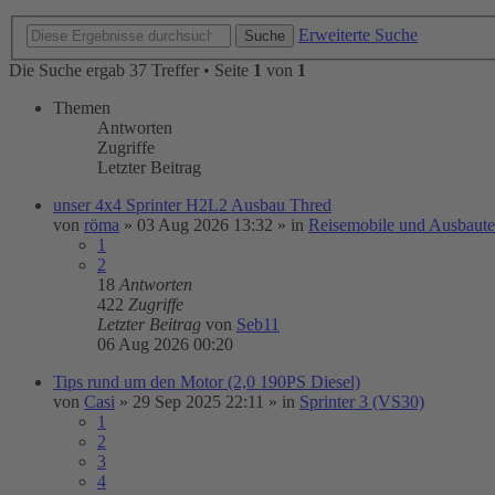
Erweiterte Suche
Suche
Die Suche ergab 37 Treffer • Seite
1
von
1
Themen
Antworten
Zugriffe
Letzter Beitrag
unser 4x4 Sprinter H2L2 Ausbau Thred
von
röma
»
03 Aug 2026 13:32
» in
Reisemobile und Ausbaut
1
2
18
Antworten
422
Zugriffe
Letzter Beitrag
von
Seb11
06 Aug 2026 00:20
Tips rund um den Motor (2,0 190PS Diesel)
von
Casi
»
29 Sep 2025 22:11
» in
Sprinter 3 (VS30)
1
2
3
4