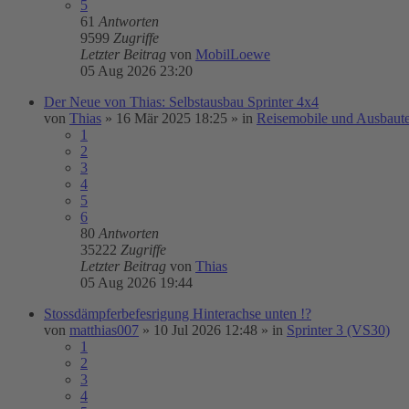
5
61
Antworten
9599
Zugriffe
Letzter Beitrag
von
MobilLoewe
05 Aug 2026 23:20
Der Neue von Thias: Selbstausbau Sprinter 4x4
von
Thias
»
16 Mär 2025 18:25
» in
Reisemobile und Ausbaut
1
2
3
4
5
6
80
Antworten
35222
Zugriffe
Letzter Beitrag
von
Thias
05 Aug 2026 19:44
Stossdämpferbefesrigung Hinterachse unten !?
von
matthias007
»
10 Jul 2026 12:48
» in
Sprinter 3 (VS30)
1
2
3
4