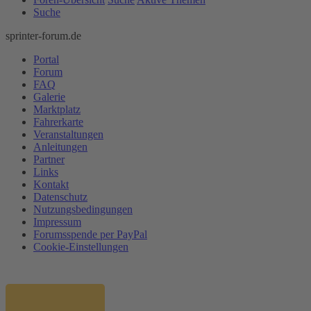
Suche
sprinter-forum.de
Portal
Forum
FAQ
Galerie
Marktplatz
Fahrerkarte
Veranstaltungen
Anleitungen
Partner
Links
Kontakt
Datenschutz
Nutzungsbedingungen
Impressum
Forumsspende per PayPal
Cookie-Einstellungen