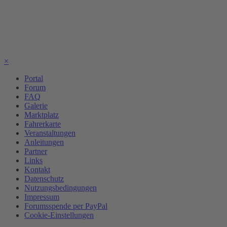
×
Portal
Forum
FAQ
Galerie
Marktplatz
Fahrerkarte
Veranstaltungen
Anleitungen
Partner
Links
Kontakt
Datenschutz
Nutzungsbedingungen
Impressum
Forumsspende per PayPal
Cookie-Einstellungen