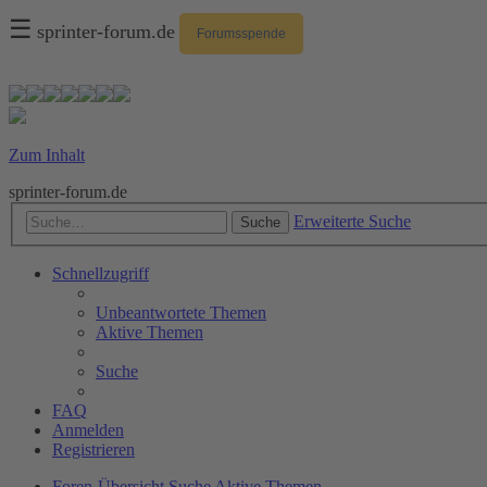
☰
sprinter-forum.de
Forumsspende
Zum Inhalt
sprinter-forum.de
Erweiterte Suche
Suche
Schnellzugriff
Unbeantwortete Themen
Aktive Themen
Suche
FAQ
Anmelden
Registrieren
Foren-Übersicht
Suche
Aktive Themen