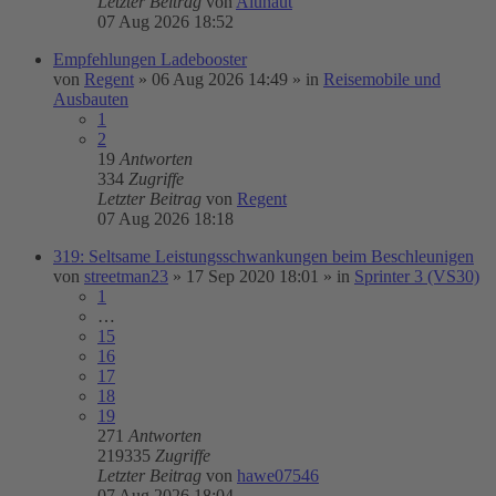
Letzter Beitrag
von
Aluhaut
07 Aug 2026 18:52
Empfehlungen Ladebooster
von
Regent
»
06 Aug 2026 14:49
» in
Reisemobile und
Ausbauten
1
2
19
Antworten
334
Zugriffe
Letzter Beitrag
von
Regent
07 Aug 2026 18:18
319: Seltsame Leistungsschwankungen beim Beschleunigen
von
streetman23
»
17 Sep 2020 18:01
» in
Sprinter 3 (VS30)
1
…
15
16
17
18
19
271
Antworten
219335
Zugriffe
Letzter Beitrag
von
hawe07546
07 Aug 2026 18:04