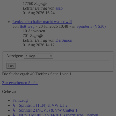
17760
Zugriffe
Letzter Beitrag
von
asap
01 Aug 2026 16:24
Lenkstockschalter macht was er will
von
flott-weg
»
20 Jul 2026 10:48
» in
Sprinter 3 (VS30)
10
Antworten
701
Zugriffe
Letzter Beitrag
von
DerSimon
01 Aug 2026 14:12
Anzeigen:
Die Suche ergab 40 Treffer • Seite
1
von
1
Zur erweiterten Suche
Gehe zu
Fahrzeug
↳ Sprinter 1 (T1N) & VW LT 2
↳ Sprinter 2 (NCV3) & VW Crafter 1
↳ NCV3 MOPF (ab 09-2013) spezifische Themen