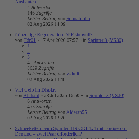
Ausbauten
4
Antworten
146
Zugriffe
Letzter Beitrag
von
Schnafdolin
02 Aug 2026 14:09
frühzeitige Regeneration DPF sinnvoll?
von
Tdr01
»
17 Apr 2026 07:57
» in
Sprinter 3 (VS30)
1
2
3
41
Antworten
8629
Zugriffe
Letzter Beitrag
von
v-dulli
02 Aug 2026 13:48
Viel Gelb im Display
von
Aluhaut
»
28 Jul 2026 16:50
» in
Sprinter 3 (VS30)
6
Antworten
453
Zugriffe
Letzter Beitrag
von
Alderan55
02 Aug 2026 13:20
Schneeketten beim Sprinter 319 CDI 4x4 mit Torque-on-
Demand – zwei Paar erforderlich?