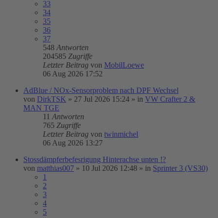
33
34
35
36
37
548
Antworten
204585
Zugriffe
Letzter Beitrag
von
MobilLoewe
06 Aug 2026 17:52
AdBlue / NOx-Sensorproblem nach DPF Wechsel
von
DirkTSK
»
27 Jul 2026 15:24
» in
VW Crafter 2 &
MAN TGE
11
Antworten
765
Zugriffe
Letzter Beitrag
von
twinmichel
06 Aug 2026 13:27
Stossdämpferbefesrigung Hinterachse unten !?
von
matthias007
»
10 Jul 2026 12:48
» in
Sprinter 3 (VS30)
1
2
3
4
5