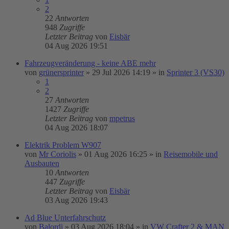
2
22
Antworten
948
Zugriffe
Letzter Beitrag
von
Eisbär
04 Aug 2026 19:51
Fahrzeugveränderung - keine ABE mehr
von
grünersprinter
»
29 Jul 2026 14:19
» in
Sprinter 3 (VS30)
1
2
27
Antworten
1427
Zugriffe
Letzter Beitrag
von
mpetrus
04 Aug 2026 18:07
Elektrik Problem W907
von
Mr Coriolis
»
01 Aug 2026 16:25
» in
Reisemobile und
Ausbauten
10
Antworten
447
Zugriffe
Letzter Beitrag
von
Eisbär
03 Aug 2026 19:43
Ad Blue Unterfahrschutz
von
Balordi
»
03 Aug 2026 18:04
» in
VW Crafter 2 & MAN