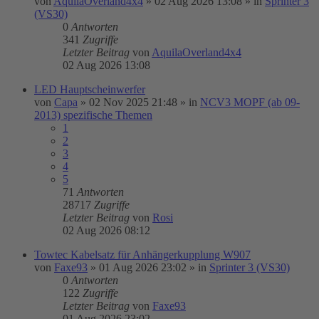
von
AquilaOverland4x4
»
02 Aug 2026 13:08
» in
Sprinter 3
(VS30)
0
Antworten
341
Zugriffe
Letzter Beitrag
von
AquilaOverland4x4
02 Aug 2026 13:08
LED Hauptscheinwerfer
von
Capa
»
02 Nov 2025 21:48
» in
NCV3 MOPF (ab 09-
2013) spezifische Themen
1
2
3
4
5
71
Antworten
28717
Zugriffe
Letzter Beitrag
von
Rosi
02 Aug 2026 08:12
Towtec Kabelsatz für Anhängerkupplung W907
von
Faxe93
»
01 Aug 2026 23:02
» in
Sprinter 3 (VS30)
0
Antworten
122
Zugriffe
Letzter Beitrag
von
Faxe93
01 Aug 2026 23:02