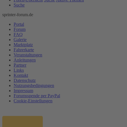
Suche
sprinter-forum.de
Portal
Forum
FAQ
Galerie
Marktplatz
Fahrerkarte
Veranstaltungen
Anleitungen
Partner
Links
Kontakt
Datenschutz
Nutzungsbedingungen
Impressum
Forumsspende per PayPal
Cookie-Einstellungen