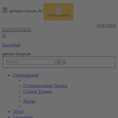
☰
sprinter-forum.de
Forumsspende
PARTNER
Zum Inhalt
sprinter-forum.de
Erweiterte
Suche
Suche
Schnellzugriff
Unbeantwortete Themen
Aktive Themen
Suche
FAQ
Anmelden