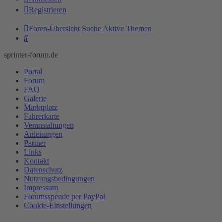
Registrieren
Foren-Übersicht
Suche
Aktive Themen
Suche
sprinter-forum.de
Portal
Forum
FAQ
Galerie
Marktplatz
Fahrerkarte
Veranstaltungen
Anleitungen
Partner
Links
Kontakt
Datenschutz
Nutzungsbedingungen
Impressum
Forumsspende per PayPal
Cookie-Einstellungen