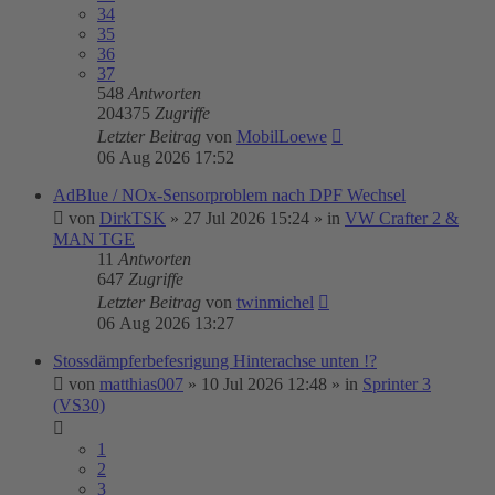
34
35
36
37
548
Antworten
204375
Zugriffe
Letzter Beitrag
von
MobilLoewe
06 Aug 2026 17:52
AdBlue / NOx-Sensorproblem nach DPF Wechsel
von
DirkTSK
»
27 Jul 2026 15:24
» in
VW Crafter 2 &
MAN TGE
11
Antworten
647
Zugriffe
Letzter Beitrag
von
twinmichel
06 Aug 2026 13:27
Stossdämpferbefesrigung Hinterachse unten !?
von
matthias007
»
10 Jul 2026 12:48
» in
Sprinter 3
(VS30)
1
2
3