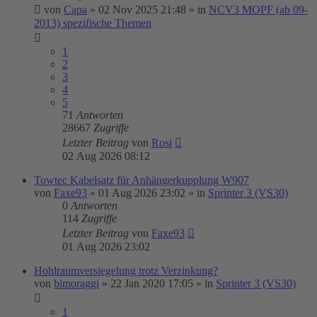
von
Capa
»
02 Nov 2025 21:48
» in
NCV3 MOPF (ab 09-
2013) spezifische Themen
1
2
3
4
5
71
Antworten
28667
Zugriffe
Letzter Beitrag
von
Rosi
02 Aug 2026 08:12
Towtec Kabelsatz für Anhängerkupplung W907
von
Faxe93
»
01 Aug 2026 23:02
» in
Sprinter 3 (VS30)
0
Antworten
114
Zugriffe
Letzter Beitrag
von
Faxe93
01 Aug 2026 23:02
Hohlraumversiegelung trotz Verzinkung?
von
bimoraggi
»
22 Jan 2020 17:05
» in
Sprinter 3 (VS30)
1