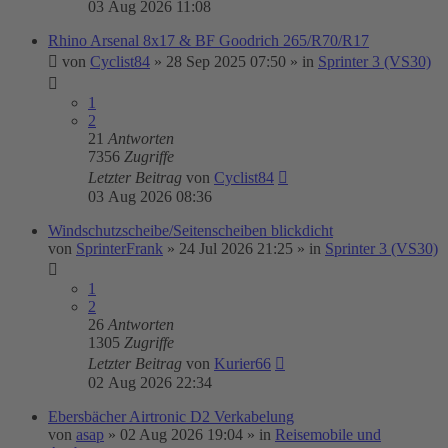
03 Aug 2026 11:08
Rhino Arsenal 8x17 & BF Goodrich 265/R70/R17
von
Cyclist84
»
28 Sep 2025 07:50
» in
Sprinter 3 (VS30)
1
2
21
Antworten
7356
Zugriffe
Letzter Beitrag
von
Cyclist84
03 Aug 2026 08:36
Windschutzscheibe/Seitenscheiben blickdicht
von
SprinterFrank
»
24 Jul 2026 21:25
» in
Sprinter 3 (VS30)
1
2
26
Antworten
1305
Zugriffe
Letzter Beitrag
von
Kurier66
02 Aug 2026 22:34
Ebersbächer Airtronic D2 Verkabelung
von
asap
»
02 Aug 2026 19:04
» in
Reisemobile und