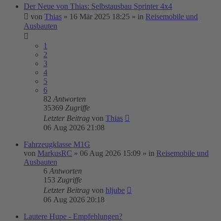
Der Neue von Thias: Selbstausbau Sprinter 4x4
von
Thias
»
16 Mär 2025 18:25
» in
Reisemobile und
Ausbauten
1
2
3
4
5
6
82
Antworten
35369
Zugriffe
Letzter Beitrag
von
Thias
06 Aug 2026 21:08
Fahrzeugklasse M1G
von
MarkusRC
»
06 Aug 2026 15:09
» in
Reisemobile und
Ausbauten
6
Antworten
153
Zugriffe
Letzter Beitrag
von
hljube
06 Aug 2026 20:18
Lautere Hupe - Empfehlungen?