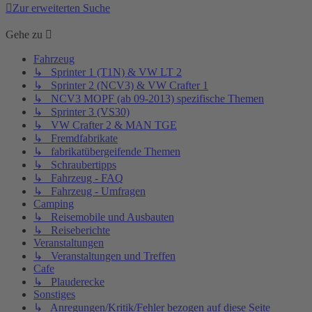
Zur erweiterten Suche
Gehe zu
Fahrzeug
↳ Sprinter 1 (T1N) & VW LT 2
↳ Sprinter 2 (NCV3) & VW Crafter 1
↳ NCV3 MOPF (ab 09-2013) spezifische Themen
↳ Sprinter 3 (VS30)
↳ VW Crafter 2 & MAN TGE
↳ Fremdfabrikate
↳ fabrikatübergeifende Themen
↳ Schraubertipps
↳ Fahrzeug - FAQ
↳ Fahrzeug - Umfragen
Camping
↳ Reisemobile und Ausbauten
↳ Reiseberichte
Veranstaltungen
↳ Veranstaltungen und Treffen
Cafe
↳ Plauderecke
Sonstiges
↳ Anregungen/Kritik/Fehler bezogen auf diese Seite