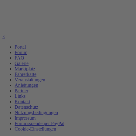
×
Portal
Forum
FAQ
Galerie
Marktplatz
Fahrerkarte
Veranstaltungen
Anleitungen
Partner
Links
Kontakt
Datenschutz
Nutzungsbedingungen
Impressum
Forumsspende per PayPal
Cookie-Einstellungen