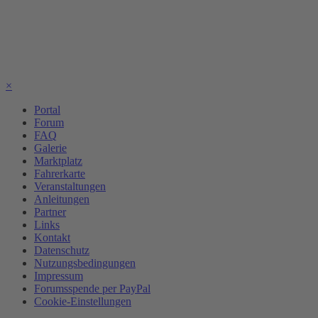
×
Portal
Forum
FAQ
Galerie
Marktplatz
Fahrerkarte
Veranstaltungen
Anleitungen
Partner
Links
Kontakt
Datenschutz
Nutzungsbedingungen
Impressum
Forumsspende per PayPal
Cookie-Einstellungen