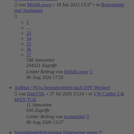
von
MobilLoewe
»
18 Jun 2022 13:37
» in
Reisemobile
und Ausbauten
1
…
33
34
35
36
37
548
Antworten
204321
Zugriffe
Letzter Beitrag
von
MobilLoewe
06 Aug 2026 17:52
AdBlue / NOx-Sensorproblem nach DPF Wechsel
von
DirkTSK
»
27 Jul 2026 15:24
» in
VW Crafter 2 &
MAN TGE
11
Antworten
616
Zugriffe
Letzter Beitrag
von
twinmichel
06 Aug 2026 13:27
Stossdämpferbefesrigung Hinterachse unten !?