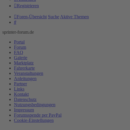
Registrieren
Foren-Übersicht
Suche
Aktive Themen
Suche
sprinter-forum.de
Portal
Forum
FAQ
Galerie
Marktplatz
Fahrerkarte
Veranstaltungen
Anleitungen
Partner
Links
Kontakt
Datenschutz
Nutzungsbedingungen
Impressum
Forumsspende per PayPal
Cookie-Einstellungen