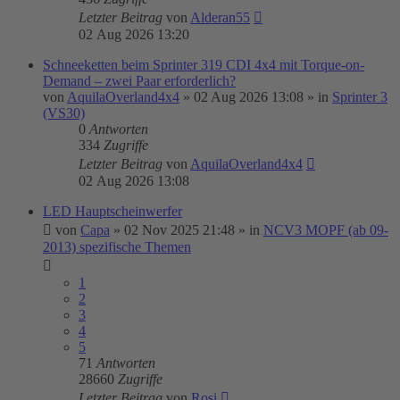
Letzter Beitrag
von
Alderan55
02 Aug 2026 13:20
Schneeketten beim Sprinter 319 CDI 4x4 mit Torque-on-
Demand – zwei Paar erforderlich?
von
AquilaOverland4x4
»
02 Aug 2026 13:08
» in
Sprinter 3
(VS30)
0
Antworten
334
Zugriffe
Letzter Beitrag
von
AquilaOverland4x4
02 Aug 2026 13:08
LED Hauptscheinwerfer
von
Capa
»
02 Nov 2025 21:48
» in
NCV3 MOPF (ab 09-
2013) spezifische Themen
1
2
3
4
5
71
Antworten
28660
Zugriffe
Letzter Beitrag
von
Rosi