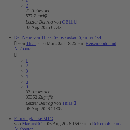
1
2
21
Antworten
577
Zugriffe
Letzter Beitrag
von
QE11
07 Aug 2026 07:33
Der Neue von Thias: Selbstausbau Sprinter 4x4
von
Thias
»
16 Mär 2025 18:25
» in
Reisemobile und
Ausbauten
1
2
3
4
5
6
82
Antworten
35352
Zugriffe
Letzter Beitrag
von
Thias
06 Aug 2026 21:08
Fahrzeugklasse M1G
von
MarkusRC
»
06 Aug 2026 15:09
» in
Reisemobile und
Ausbauten