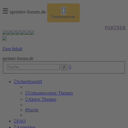
☰
sprinter-forum.de
Forumsspende
PARTNER
Zum Inhalt
sprinter-forum.de
Erweiterte
Suche
Suche
Schnellzugriff
Unbeantwortete Themen
Aktive Themen
Suche
FAQ
Anmelden