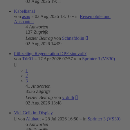
02 Aug 2026 19:11
Kabelkanal
von
asap
»
02 Aug 2026 13:10
» in
Reisemobile und
Ausbauten
4
Antworten
137
Zugriffe
Letzter Beitrag
von
Schnafdolin
02 Aug 2026 14:09
frühzeitige Regeneration DPF sinnvoll?
von
Tdr01
»
17 Apr 2026 07:57
» in
Sprinter 3 (VS30)
1
2
3
41
Antworten
8536
Zugriffe
Letzter Beitrag
von
v-dulli
02 Aug 2026 13:48
Viel Gelb im Display
von
Aluhaut
»
28 Jul 2026 16:50
» in
Sprinter 3 (VS30)
6
Antworten
436
Zugriffe