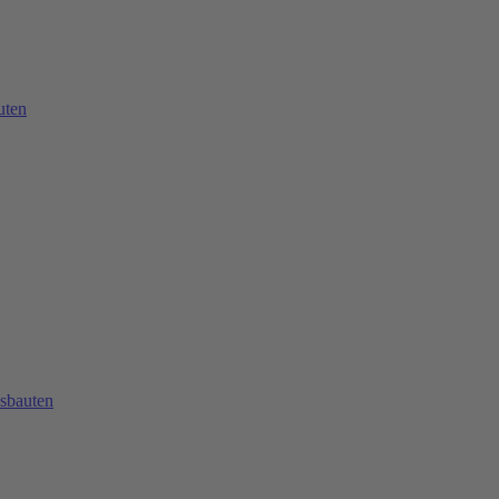
uten
sbauten