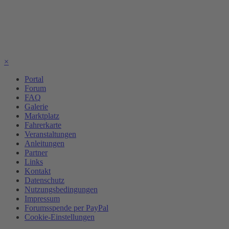
×
Portal
Forum
FAQ
Galerie
Marktplatz
Fahrerkarte
Veranstaltungen
Anleitungen
Partner
Links
Kontakt
Datenschutz
Nutzungsbedingungen
Impressum
Forumsspende per PayPal
Cookie-Einstellungen