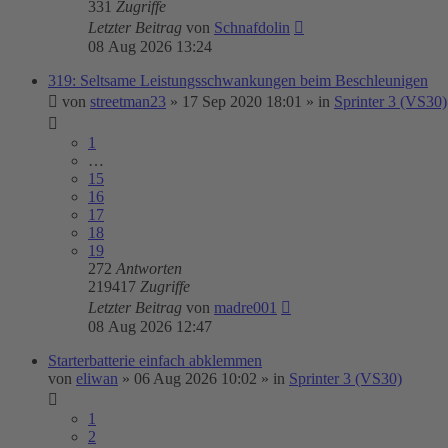
331
Zugriffe
Letzter Beitrag
von
Schnafdolin
08 Aug 2026 13:24
319: Seltsame Leistungsschwankungen beim Beschleunigen
von
streetman23
»
17 Sep 2020 18:01
» in
Sprinter 3 (VS30)
1
…
15
16
17
18
19
272
Antworten
219417
Zugriffe
Letzter Beitrag
von
madre001
08 Aug 2026 12:47
Starterbatterie einfach abklemmen
von
eliwan
»
06 Aug 2026 10:02
» in
Sprinter 3 (VS30)
1
2