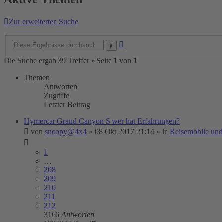
Zur erweiterten Suche
Erweiterte
Suche
Suche
Die Suche ergab 39 Treffer • Seite
1
von
1
Themen
Antworten
Zugriffe
Letzter Beitrag
Hymercar Grand Canyon S wer hat Erfahrungen?
von
snoopy@4x4
»
08 Okt 2017 21:14
» in
Reisemobile un
1
…
208
209
210
211
212
3166
Antworten