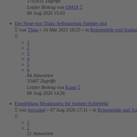
1702032
Zugriffe
Letzter Beitrag
von
OM18
08 Aug 2026 15:43
Der Neue von Thias: Selbstausbau Sprinter 4x4
von
Thias
»
16 Mär 2025 18:25
» in
Reisemobile und Ausba
1
2
3
4
5
6
84
Antworten
35487
Zugriffe
Letzter Beitrag
von
Kupa
08 Aug 2026 14:26
Empfehlung Moskitonetz für Sprinter Schiebetür
von
Seicodad
»
07 Aug 2026 17:31
» in
Reisemobile und Au
1
2
21
Antworten