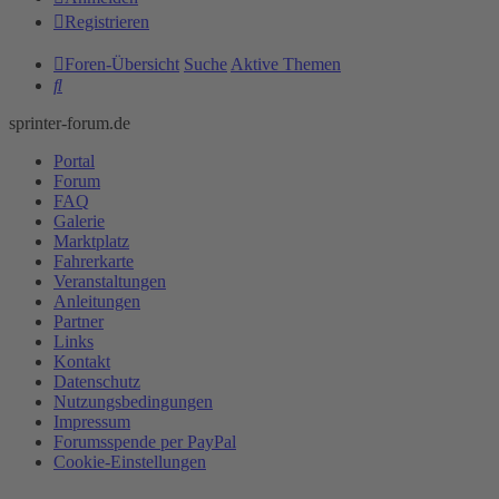
Registrieren
Foren-Übersicht
Suche
Aktive Themen
Suche
sprinter-forum.de
Portal
Forum
FAQ
Galerie
Marktplatz
Fahrerkarte
Veranstaltungen
Anleitungen
Partner
Links
Kontakt
Datenschutz
Nutzungsbedingungen
Impressum
Forumsspende per PayPal
Cookie-Einstellungen