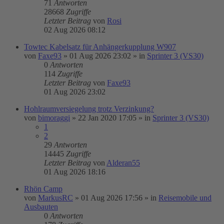
71
Antworten
28668
Zugriffe
Letzter Beitrag
von
Rosi
02 Aug 2026 08:12
Towtec Kabelsatz für Anhängerkupplung W907
von
Faxe93
»
01 Aug 2026 23:02
» in
Sprinter 3 (VS30)
0
Antworten
114
Zugriffe
Letzter Beitrag
von
Faxe93
01 Aug 2026 23:02
Hohlraumversiegelung trotz Verzinkung?
von
bimoraggi
»
22 Jan 2020 17:05
» in
Sprinter 3 (VS30)
1
2
29
Antworten
14445
Zugriffe
Letzter Beitrag
von
Alderan55
01 Aug 2026 18:16
Rhön Camp
von
MarkusRC
»
01 Aug 2026 17:56
» in
Reisemobile und
Ausbauten
0
Antworten