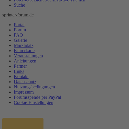
Suche
sprinter-forum.de
Portal
Forum
FAQ
Galerie
Marktplatz
Fahrerkarte
Veranstaltungen
Anleitungen
Partner
Links
Kontakt
Datenschutz
Nutzungsbedingungen
Impressum
Forumsspende per PayPal
Cookie-Einstellungen