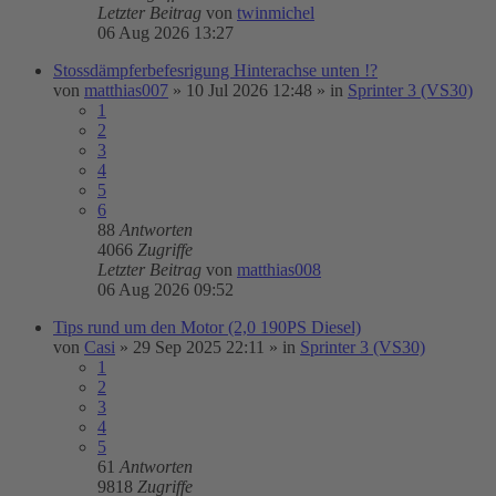
Letzter Beitrag
von
twinmichel
06 Aug 2026 13:27
Stossdämpferbefesrigung Hinterachse unten !?
von
matthias007
»
10 Jul 2026 12:48
» in
Sprinter 3 (VS30)
1
2
3
4
5
6
88
Antworten
4066
Zugriffe
Letzter Beitrag
von
matthias008
06 Aug 2026 09:52
Tips rund um den Motor (2,0 190PS Diesel)
von
Casi
»
29 Sep 2025 22:11
» in
Sprinter 3 (VS30)
1
2
3
4
5
61
Antworten
9818
Zugriffe