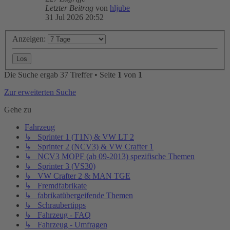
Letzter Beitrag
von
hljube
31 Jul 2026 20:52
Anzeigen:
Die Suche ergab 37 Treffer • Seite
1
von
1
Zur erweiterten Suche
Gehe zu
Fahrzeug
↳ Sprinter 1 (T1N) & VW LT 2
↳ Sprinter 2 (NCV3) & VW Crafter 1
↳ NCV3 MOPF (ab 09-2013) spezifische Themen
↳ Sprinter 3 (VS30)
↳ VW Crafter 2 & MAN TGE
↳ Fremdfabrikate
↳ fabrikatübergeifende Themen
↳ Schraubertipps
↳ Fahrzeug - FAQ
↳ Fahrzeug - Umfragen