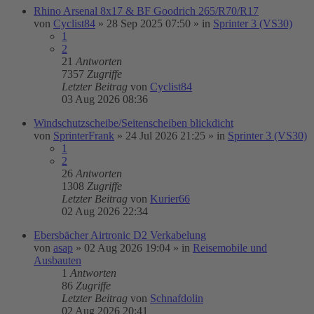
Rhino Arsenal 8x17 & BF Goodrich 265/R70/R17
von
Cyclist84
»
28 Sep 2025 07:50
» in
Sprinter 3 (VS30)
1
2
21
Antworten
7357
Zugriffe
Letzter Beitrag
von
Cyclist84
03 Aug 2026 08:36
Windschutzscheibe/Seitenscheiben blickdicht
von
SprinterFrank
»
24 Jul 2026 21:25
» in
Sprinter 3 (VS30)
1
2
26
Antworten
1308
Zugriffe
Letzter Beitrag
von
Kurier66
02 Aug 2026 22:34
Ebersbächer Airtronic D2 Verkabelung
von
asap
»
02 Aug 2026 19:04
» in
Reisemobile und
Ausbauten
1
Antworten
86
Zugriffe
Letzter Beitrag
von
Schnafdolin
02 Aug 2026 20:41