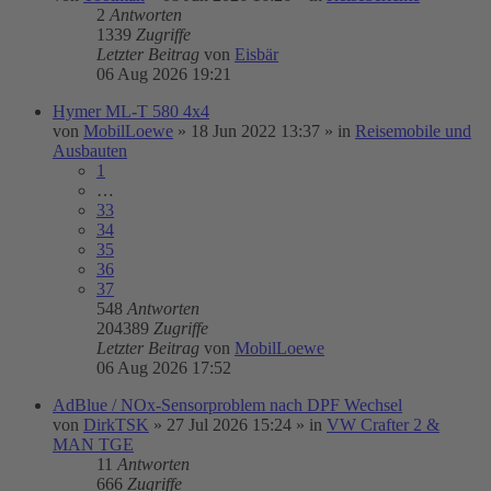
2
Antworten
1339
Zugriffe
Letzter Beitrag
von
Eisbär
06 Aug 2026 19:21
Hymer ML-T 580 4x4
von
MobilLoewe
»
18 Jun 2022 13:37
» in
Reisemobile und
Ausbauten
1
…
33
34
35
36
37
548
Antworten
204389
Zugriffe
Letzter Beitrag
von
MobilLoewe
06 Aug 2026 17:52
AdBlue / NOx-Sensorproblem nach DPF Wechsel
von
DirkTSK
»
27 Jul 2026 15:24
» in
VW Crafter 2 &
MAN TGE
11
Antworten
666
Zugriffe