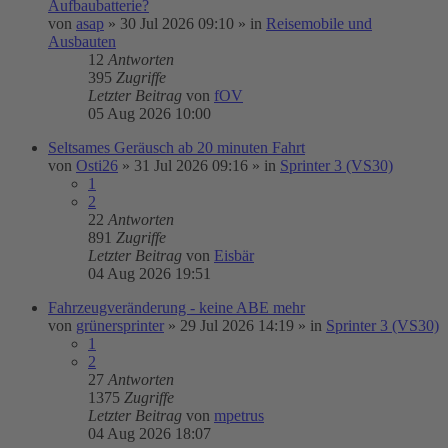
Aufbaubatterie?
von
asap
»
30 Jul 2026 09:10
» in
Reisemobile und
Ausbauten
12
Antworten
395
Zugriffe
Letzter Beitrag
von
fOV
05 Aug 2026 10:00
Seltsames Geräusch ab 20 minuten Fahrt
von
Osti26
»
31 Jul 2026 09:16
» in
Sprinter 3 (VS30)
1
2
22
Antworten
891
Zugriffe
Letzter Beitrag
von
Eisbär
04 Aug 2026 19:51
Fahrzeugveränderung - keine ABE mehr
von
grünersprinter
»
29 Jul 2026 14:19
» in
Sprinter 3 (VS30)
1
2
27
Antworten
1375
Zugriffe
Letzter Beitrag
von
mpetrus
04 Aug 2026 18:07