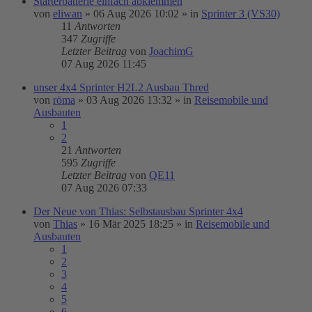
Starterbatterie einfach abklemmen
von
eliwan
»
06 Aug 2026 10:02
» in
Sprinter 3 (VS30)
11
Antworten
347
Zugriffe
Letzter Beitrag
von
JoachimG
07 Aug 2026 11:45
unser 4x4 Sprinter H2L2 Ausbau Thred
von
röma
»
03 Aug 2026 13:32
» in
Reisemobile und
Ausbauten
1
2
21
Antworten
595
Zugriffe
Letzter Beitrag
von
QE11
07 Aug 2026 07:33
Der Neue von Thias: Selbstausbau Sprinter 4x4
von
Thias
»
16 Mär 2025 18:25
» in
Reisemobile und
Ausbauten
1
2
3
4
5
6