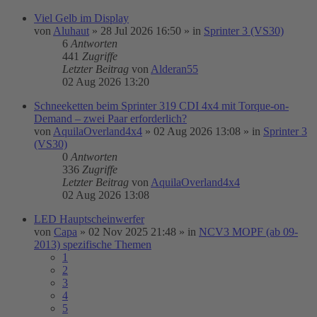
Viel Gelb im Display
von
Aluhaut
»
28 Jul 2026 16:50
» in
Sprinter 3 (VS30)
6
Antworten
441
Zugriffe
Letzter Beitrag
von
Alderan55
02 Aug 2026 13:20
Schneeketten beim Sprinter 319 CDI 4x4 mit Torque-on-
Demand – zwei Paar erforderlich?
von
AquilaOverland4x4
»
02 Aug 2026 13:08
» in
Sprinter 3
(VS30)
0
Antworten
336
Zugriffe
Letzter Beitrag
von
AquilaOverland4x4
02 Aug 2026 13:08
LED Hauptscheinwerfer
von
Capa
»
02 Nov 2025 21:48
» in
NCV3 MOPF (ab 09-
2013) spezifische Themen
1
2
3
4
5