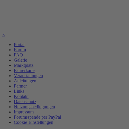
×
Portal
Forum
FAQ
Galerie
Marktplatz
Fahrerkarte
Veranstaltungen
Anleitungen
Partner
Links
Kontakt
Datenschutz
Nutzungsbedingungen
Impressum
Forumsspende per PayPal
Cookie-Einstellungen