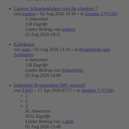
Längere Schraubenfedern vorn für eSprinter ?
von
tombox
»
02 Aug 2026 10:36
» in
Sprinter 3 (VS30)
3
Antworten
158
Zugriffe
Letzter Beitrag
von
tombox
02 Aug 2026 19:11
Kabelkanal
von
asap
»
02 Aug 2026 13:10
» in
Reisemobile und
Ausbauten
4
Antworten
138
Zugriffe
Letzter Beitrag
von
Schnafdolin
02 Aug 2026 14:09
frühzeitige Regeneration DPF sinnvoll?
von
Tdr01
»
17 Apr 2026 07:57
» in
Sprinter 3 (VS30)
1
2
3
41
Antworten
8552
Zugriffe
Letzter Beitrag
von
v-dulli
02 Aug 2026 13:48