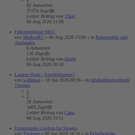
82
Antworten
35374
Zugriffe
Letzter Beitrag
von
Thias
06 Aug 2026 21:08
Fahrzeugklasse M1G
von
MarkusRC
»
06 Aug 2026 15:09
» in
Reisemobile und
Ausbauten
6
Antworten
156
Zugriffe
Letzter Beitrag
von
hljube
06 Aug 2026 20:18
Lautere Hupe - Empfehlungen?
von
walkman
»
10 Jun 2026 08:56
» in
fabrikatübergeifende
Themen
1
2
28
Antworten
3405
Zugriffe
Letzter Beitrag
von
Capa
06 Aug 2026 19:51
Ostseerunde Usedom bis Skagen
von
Toolman
»
08 Jun 2026 16:26
» in
Reiseberichte