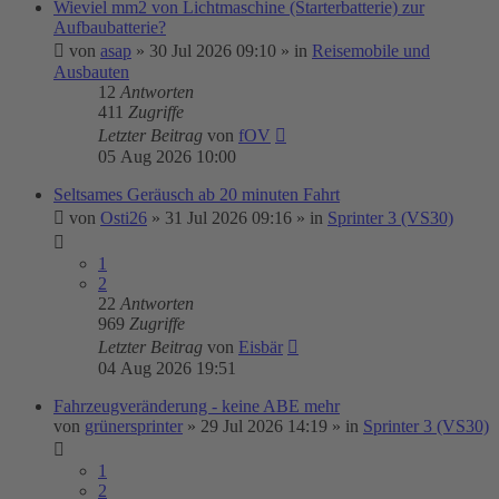
Wieviel mm2 von Lichtmaschine (Starterbatterie) zur
Aufbaubatterie?
von
asap
»
30 Jul 2026 09:10
» in
Reisemobile und
Ausbauten
12
Antworten
411
Zugriffe
Letzter Beitrag
von
fOV
05 Aug 2026 10:00
Seltsames Geräusch ab 20 minuten Fahrt
von
Osti26
»
31 Jul 2026 09:16
» in
Sprinter 3 (VS30)
1
2
22
Antworten
969
Zugriffe
Letzter Beitrag
von
Eisbär
04 Aug 2026 19:51
Fahrzeugveränderung - keine ABE mehr
von
grünersprinter
»
29 Jul 2026 14:19
» in
Sprinter 3 (VS30)
1
2