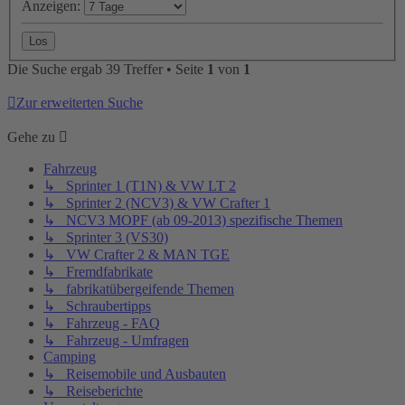
Anzeigen:
Die Suche ergab 39 Treffer • Seite
1
von
1
Zur erweiterten Suche
Gehe zu
Fahrzeug
↳ Sprinter 1 (T1N) & VW LT 2
↳ Sprinter 2 (NCV3) & VW Crafter 1
↳ NCV3 MOPF (ab 09-2013) spezifische Themen
↳ Sprinter 3 (VS30)
↳ VW Crafter 2 & MAN TGE
↳ Fremdfabrikate
↳ fabrikatübergeifende Themen
↳ Schraubertipps
↳ Fahrzeug - FAQ
↳ Fahrzeug - Umfragen
Camping
↳ Reisemobile und Ausbauten
↳ Reiseberichte