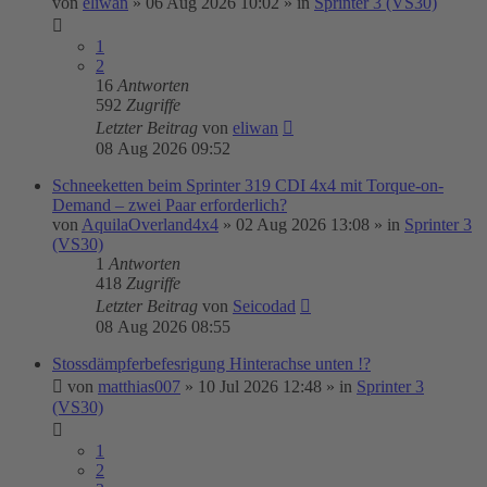
von
eliwan
»
06 Aug 2026 10:02
» in
Sprinter 3 (VS30)
1
2
16
Antworten
592
Zugriffe
Letzter Beitrag
von
eliwan
08 Aug 2026 09:52
Schneeketten beim Sprinter 319 CDI 4x4 mit Torque-on-
Demand – zwei Paar erforderlich?
von
AquilaOverland4x4
»
02 Aug 2026 13:08
» in
Sprinter 3
(VS30)
1
Antworten
418
Zugriffe
Letzter Beitrag
von
Seicodad
08 Aug 2026 08:55
Stossdämpferbefesrigung Hinterachse unten !?
von
matthias007
»
10 Jul 2026 12:48
» in
Sprinter 3
(VS30)
1
2