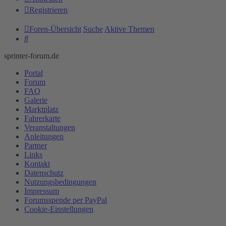
Registrieren
Foren-Übersicht
Suche
Aktive Themen
Suche
sprinter-forum.de
Portal
Forum
FAQ
Galerie
Marktplatz
Fahrerkarte
Veranstaltungen
Anleitungen
Partner
Links
Kontakt
Datenschutz
Nutzungsbedingungen
Impressum
Forumsspende per PayPal
Cookie-Einstellungen