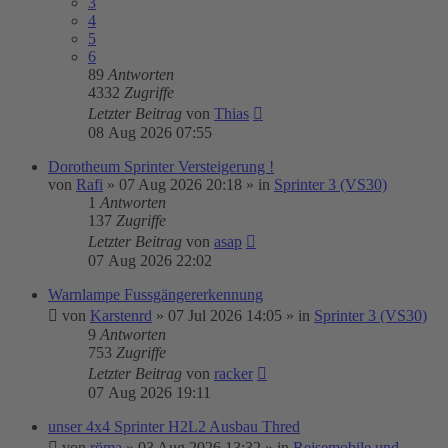
3
4
5
6
89
Antworten
4332
Zugriffe
Letzter Beitrag
von
Thias
08 Aug 2026 07:55
Dorotheum Sprinter Versteigerung !
von
Rafi
»
07 Aug 2026 20:18
» in
Sprinter 3 (VS30)
1
Antworten
137
Zugriffe
Letzter Beitrag
von
asap
07 Aug 2026 22:02
Warnlampe Fussgängererkennung
von
Karstenrd
»
07 Jul 2026 14:05
» in
Sprinter 3 (VS30)
9
Antworten
753
Zugriffe
Letzter Beitrag
von
racker
07 Aug 2026 19:11
unser 4x4 Sprinter H2L2 Ausbau Thred
von
röma
»
03 Aug 2026 13:32
» in
Reisemobile und