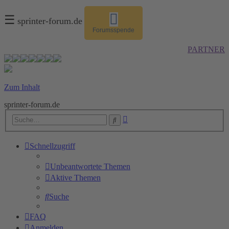
☰
sprinter-forum.de
Forumsspende
PARTNER
Zum Inhalt
sprinter-forum.de
Erweiterte
Suche
Suche
Schnellzugriff
Unbeantwortete Themen
Aktive Themen
Suche
FAQ
Anmelden