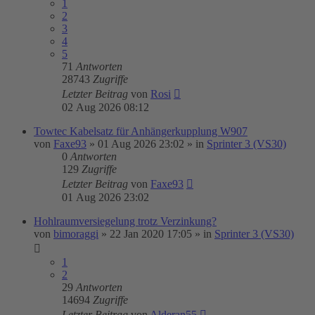
1
2
3
4
5
71
Antworten
28743
Zugriffe
Letzter Beitrag
von
Rosi
02 Aug 2026 08:12
Towtec Kabelsatz für Anhängerkupplung W907
von
Faxe93
»
01 Aug 2026 23:02
» in
Sprinter 3 (VS30)
0
Antworten
129
Zugriffe
Letzter Beitrag
von
Faxe93
01 Aug 2026 23:02
Hohlraumversiegelung trotz Verzinkung?
von
bimoraggi
»
22 Jan 2020 17:05
» in
Sprinter 3 (VS30)
1
2
29
Antworten
14694
Zugriffe
Letzter Beitrag
von
Alderan55