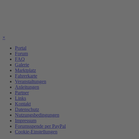
×
Portal
Forum
FAQ
Galerie
Marktplatz
Fahrerkarte
Veranstaltungen
Anleitungen
Partner
Links
Kontakt
Datenschutz
Nutzungsbedingungen
Impressum
Forumsspende per PayPal
Cookie-Einstellungen