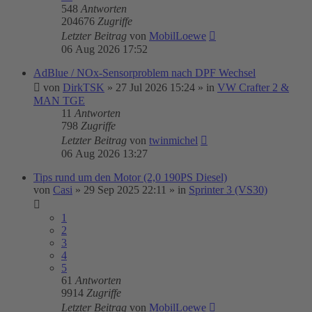
548
Antworten
204676
Zugriffe
Letzter Beitrag
von
MobilLoewe
06 Aug 2026 17:52
AdBlue / NOx-Sensorproblem nach DPF Wechsel
von
DirkTSK
»
27 Jul 2026 15:24
» in
VW Crafter 2 &
MAN TGE
11
Antworten
798
Zugriffe
Letzter Beitrag
von
twinmichel
06 Aug 2026 13:27
Tips rund um den Motor (2,0 190PS Diesel)
von
Casi
»
29 Sep 2025 22:11
» in
Sprinter 3 (VS30)
1
2
3
4
5
61
Antworten
9914
Zugriffe
Letzter Beitrag
von
MobilLoewe