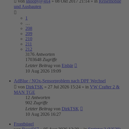
von
snoopy@4x4
»
08 Okt 2017 21:14
» in
Reisemobile
und Ausbauten
1
…
208
209
210
211
212
3176
Antworten
1703648
Zugriffe
Letzter Beitrag
von
Eisbär
10 Aug 2026 19:09
AdBlue / NOx-Sensorproblem nach DPF Wechsel
von
DirkTSK
»
27 Jul 2026 15:24
» in
VW Crafter 2 &
MAN TGE
12
Antworten
902
Zugriffe
Letzter Beitrag
von
DirkTSK
10 Aug 2026 16:27
Frontbügel