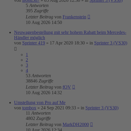
von
Bossi567
»
05 Aug 2026 12:30
» in
Sprinter 3 (VS30)
5
Antworten
395
Zugriffe
Letzter Beitrag
von
Frankenstein
10 Aug 2026 14:50
Neuwagenbestellung mit sehr hohem Rabatt beim Mercedes-
Händler möglich
von
Sprinter 419
»
17 Apr 2020 18:30
» in
Sprinter 3 (VS30)
1
2
3
4
53
Antworten
38846
Zugriffe
Letzter Beitrag
von
fOV
10 Aug 2026 14:32
Umstellung von Pro auf Me
von
tombox
»
24 Sep 2021 09:33
» in
Sprinter 3 (VS30)
11
Antworten
4802
Zugriffe
Letzter Beitrag
von
MarkDH2000
10 Aug 2026 12:34