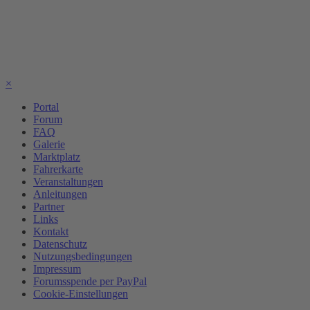
×
Portal
Forum
FAQ
Galerie
Marktplatz
Fahrerkarte
Veranstaltungen
Anleitungen
Partner
Links
Kontakt
Datenschutz
Nutzungsbedingungen
Impressum
Forumsspende per PayPal
Cookie-Einstellungen