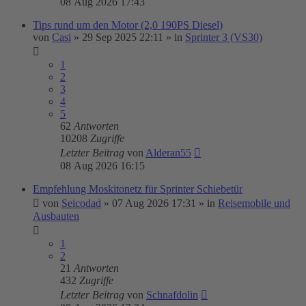
08 Aug 2026 17:43
Tips rund um den Motor (2,0 190PS Diesel)
von
Casi
»
29 Sep 2025 22:11
» in
Sprinter 3 (VS30)
1
2
3
4
5
62
Antworten
10208
Zugriffe
Letzter Beitrag
von
Alderan55
08 Aug 2026 16:15
Empfehlung Moskitonetz für Sprinter Schiebetür
von
Seicodad
»
07 Aug 2026 17:31
» in
Reisemobile und
Ausbauten
1
2
21
Antworten
432
Zugriffe
Letzter Beitrag
von
Schnafdolin