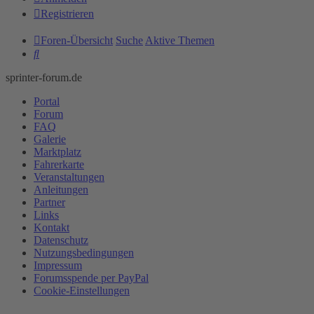
Registrieren
Foren-Übersicht
Suche
Aktive Themen
Suche
sprinter-forum.de
Portal
Forum
FAQ
Galerie
Marktplatz
Fahrerkarte
Veranstaltungen
Anleitungen
Partner
Links
Kontakt
Datenschutz
Nutzungsbedingungen
Impressum
Forumsspende per PayPal
Cookie-Einstellungen