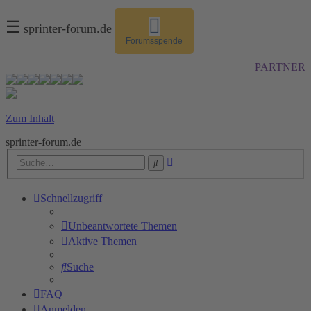
☰
sprinter-forum.de
Forumsspende
PARTNER
Zum Inhalt
sprinter-forum.de
Erweiterte
Suche
Suche
Schnellzugriff
Unbeantwortete Themen
Aktive Themen
Suche
FAQ
Anmelden