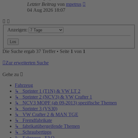
Letzter Beitrag
von
mpetrus
04 Aug 2026 18:07
Anzeigen:
Die Suche ergab 37 Treffer • Seite
1
von
1
Zur erweiterten Suche
Gehe zu
Fahrzeug
↳ Sprinter 1 (T1N) & VW LT 2
↳ Sprinter 2 (NCV3) & VW Crafter 1
↳ NCV3 MOPF (ab 09-2013) spezifische Themen
↳ Sprinter 3 (VS30)
↳ VW Crafter 2 & MAN TGE
↳ Fremdfabrikate
↳ fabrikatübergeifende Themen
↳ Schraubertipps
↳ Fahrzeug - FAQ