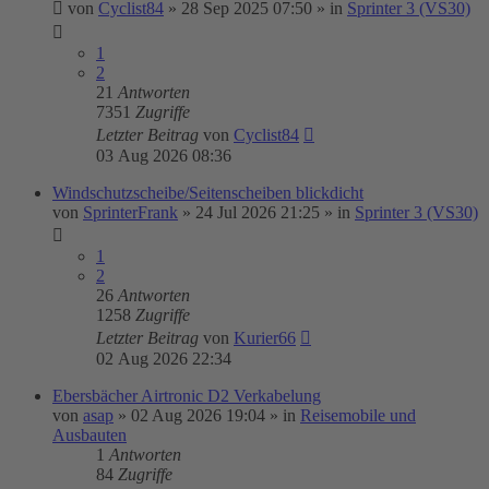
von
Cyclist84
»
28 Sep 2025 07:50
» in
Sprinter 3 (VS30)
1
2
21
Antworten
7351
Zugriffe
Letzter Beitrag
von
Cyclist84
03 Aug 2026 08:36
Windschutzscheibe/Seitenscheiben blickdicht
von
SprinterFrank
»
24 Jul 2026 21:25
» in
Sprinter 3 (VS30)
1
2
26
Antworten
1258
Zugriffe
Letzter Beitrag
von
Kurier66
02 Aug 2026 22:34
Ebersbächer Airtronic D2 Verkabelung
von
asap
»
02 Aug 2026 19:04
» in
Reisemobile und
Ausbauten
1
Antworten
84
Zugriffe