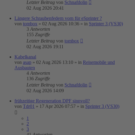
Letzter Beitrag
von
Schnafdolin
02 Aug 2026 20:41
Längere Schraubenfedern vorn für eSprinter ?
von
tombox
»
02 Aug 2026 10:36
» in
Sprinter 3 (VS30)
3
Antworten
155
Zugriffe
Letzter Beitrag
von
tombox
02 Aug 2026 19:11
Kabelkanal
von
asap
»
02 Aug 2026 13:10
» in
Reisemobile und
Ausbauten
4
Antworten
136
Zugriffe
Letzter Beitrag
von
Schnafdolin
02 Aug 2026 14:09
frühzeitige Regeneration DPF sinnvoll?
von
Tdr01
»
17 Apr 2026 07:57
» in
Sprinter 3 (VS30)
1
2
3
41
Antworten