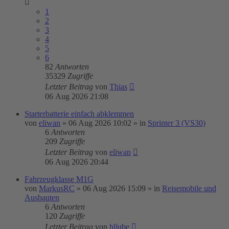
1
2
3
4
5
6
82
Antworten
35329
Zugriffe
Letzter Beitrag
von
Thias
06 Aug 2026 21:08
Starterbatterie einfach abklemmen
von
eliwan
»
06 Aug 2026 10:02
» in
Sprinter 3 (VS30)
6
Antworten
209
Zugriffe
Letzter Beitrag
von
eliwan
06 Aug 2026 20:44
Fahrzeugklasse M1G
von
MarkusRC
»
06 Aug 2026 15:09
» in
Reisemobile und
Ausbauten
6
Antworten
120
Zugriffe
Letzter Beitrag
von
hljube