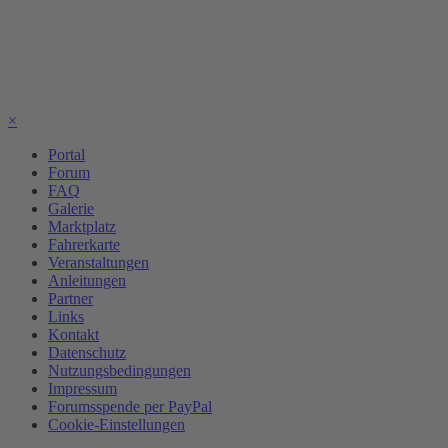
×
Portal
Forum
FAQ
Galerie
Marktplatz
Fahrerkarte
Veranstaltungen
Anleitungen
Partner
Links
Kontakt
Datenschutz
Nutzungsbedingungen
Impressum
Forumsspende per PayPal
Cookie-Einstellungen