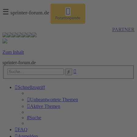
☰
sprinter-forum.de
Forumsspende
PARTNER
Zum Inhalt
sprinter-forum.de
Erweiterte
Suche
Suche
Schnellzugriff
Unbeantwortete Themen
Aktive Themen
Suche
FAQ
Anmelden