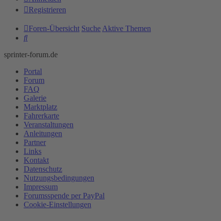
Registrieren
Foren-Übersicht
Suche
Aktive Themen
Suche
sprinter-forum.de
Portal
Forum
FAQ
Galerie
Marktplatz
Fahrerkarte
Veranstaltungen
Anleitungen
Partner
Links
Kontakt
Datenschutz
Nutzungsbedingungen
Impressum
Forumsspende per PayPal
Cookie-Einstellungen