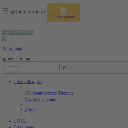
☰
sprinter-forum.de
Forumsspende
Zum Inhalt
sprinter-forum.de
Erweiterte
Suche
Suche
Schnellzugriff
Unbeantwortete Themen
Aktive Themen
Suche
FAQ
Anmelden