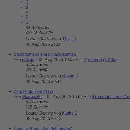
2
3
4
5
6
82
Antworten
35322
Zugriffe
Letzter Beitrag
von
Thias
06 Aug 2026 21:08
Starterbatterie einfach abklemmen
von
eliwan
»
06 Aug 2026 10:02
» in
Sprinter 3 (VS30)
6
Antworten
208
Zugriffe
Letzter Beitrag
von
eliwan
06 Aug 2026 20:44
Fahrzeugklasse M1G
von
MarkusRC
»
06 Aug 2026 15:09
» in
Reisemobile und Au
6
Antworten
118
Zugriffe
Letzter Beitrag
von
hljube
06 Aug 2026 20:18
Lautere Hupe - Empfehlungen?