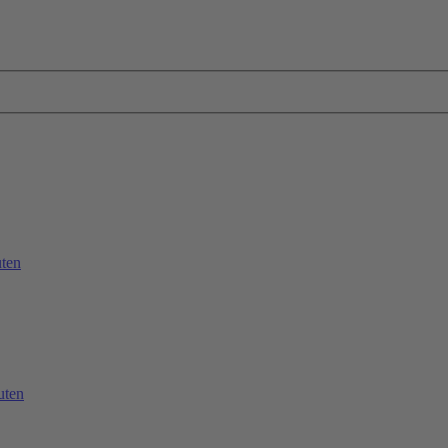
ten
uten