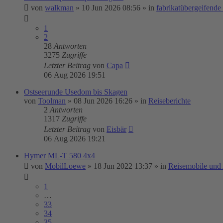
von
walkman
»
10 Jun 2026 08:56
» in
fabrikatübergeifend
1
2
28
Antworten
3275
Zugriffe
Letzter Beitrag
von
Capa
06 Aug 2026 19:51
Ostseerunde Usedom bis Skagen
von
Toolman
»
08 Jun 2026 16:26
» in
Reiseberichte
2
Antworten
1317
Zugriffe
Letzter Beitrag
von
Eisbär
06 Aug 2026 19:21
Hymer ML-T 580 4x4
von
MobilLoewe
»
18 Jun 2022 13:37
» in
Reisemobile und
1
…
33
34
35