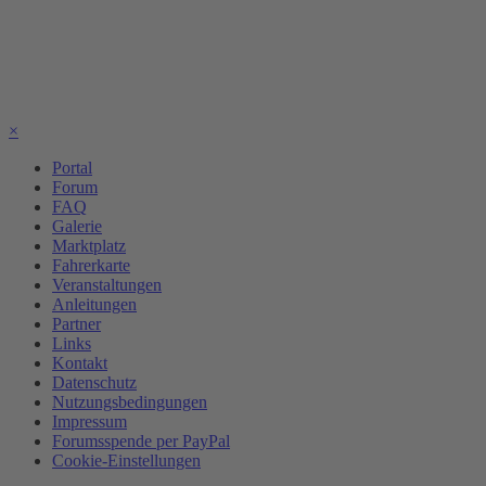
×
Portal
Forum
FAQ
Galerie
Marktplatz
Fahrerkarte
Veranstaltungen
Anleitungen
Partner
Links
Kontakt
Datenschutz
Nutzungsbedingungen
Impressum
Forumsspende per PayPal
Cookie-Einstellungen