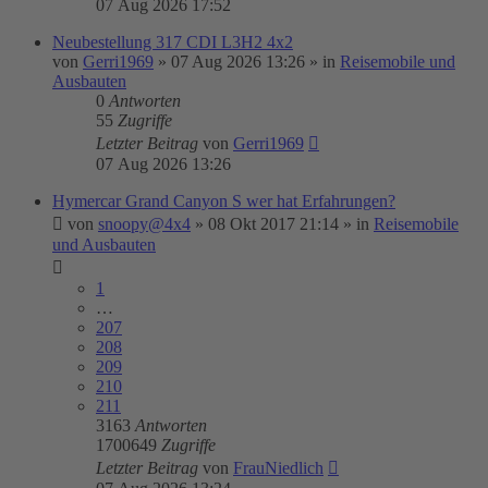
07 Aug 2026 17:52
Neubestellung 317 CDI L3H2 4x2
von
Gerri1969
»
07 Aug 2026 13:26
» in
Reisemobile und
Ausbauten
0
Antworten
55
Zugriffe
Letzter Beitrag
von
Gerri1969
07 Aug 2026 13:26
Hymercar Grand Canyon S wer hat Erfahrungen?
von
snoopy@4x4
»
08 Okt 2017 21:14
» in
Reisemobile
und Ausbauten
1
…
207
208
209
210
211
3163
Antworten
1700649
Zugriffe
Letzter Beitrag
von
FrauNiedlich