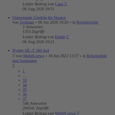
Letzter Beitrag
von
Capa
06 Aug 2026 19:51
Ostseerunde Usedom bis Skagen
von
Toolman
»
08 Jun 2026 16:26
» in
Reiseberichte
2
Antworten
1353
Zugriffe
Letzter Beitrag
von
Eisbär
06 Aug 2026 19:21
Hymer ML-T 580 4x4
von
MobilLoewe
»
18 Jun 2022 13:37
» in
Reisemobile
und Ausbauten
1
…
33
34
35
36
37
548
Antworten
204541
Zugriffe
Letzter Beitrag
von
MobilLoewe