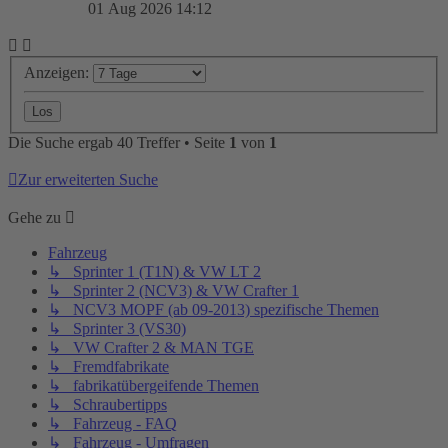
01 Aug 2026 14:12
Anzeigen:
Die Suche ergab 40 Treffer • Seite
1
von
1
Zur erweiterten Suche
Gehe zu
Fahrzeug
↳ Sprinter 1 (T1N) & VW LT 2
↳ Sprinter 2 (NCV3) & VW Crafter 1
↳ NCV3 MOPF (ab 09-2013) spezifische Themen
↳ Sprinter 3 (VS30)
↳ VW Crafter 2 & MAN TGE
↳ Fremdfabrikate
↳ fabrikatübergeifende Themen
↳ Schraubertipps
↳ Fahrzeug - FAQ
↳ Fahrzeug - Umfragen