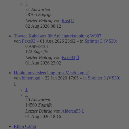
5
71
Antworten
28705
Zugriffe
Letzter Beitrag
von
Rosi
02 Aug 2026 08:12
Towtec Kabelsatz für Anhängerkupplung W907
von
Faxe93
»
01 Aug 2026 23:02
» in
Sprinter 3 (VS30)
0
Antworten
122
Zugriffe
Letzter Beitrag
von
Faxe93
01 Aug 2026 23:02
Hohlraumversiegelung trotz Verzinkung?
von
bimoraggi
»
22 Jan 2020 17:05
» in
Sprinter 3 (VS30)
1
2
29
Antworten
14569
Zugriffe
Letzter Beitrag
von
Alderan55
01 Aug 2026 18:16
Rhön Camp