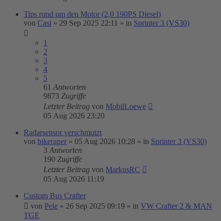
Tips rund um den Motor (2,0 190PS Diesel)
von
Casi
»
29 Sep 2025 22:11
» in
Sprinter 3 (VS30)
1
2
3
4
5
61
Antworten
9873
Zugriffe
Letzter Beitrag
von
MobilLoewe
05 Aug 2026 23:20
Radarsensor verschmutzt
von
bikeraper
»
05 Aug 2026 10:28
» in
Sprinter 3 (VS30)
3
Antworten
190
Zugriffe
Letzter Beitrag
von
MarkusRC
05 Aug 2026 11:19
Custom Bus Crafter
von
Pele
»
26 Sep 2025 09:19
» in
VW Crafter 2 & MAN
TGE