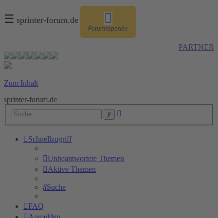
☰
sprinter-forum.de
Forumsspende
PARTNER
Zum Inhalt
sprinter-forum.de
Erweiterte
Suche
Suche
Schnellzugriff
Unbeantwortete Themen
Aktive Themen
Suche
FAQ
Anmelden