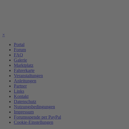
×
Portal
Forum
FAQ
Galerie
Marktplatz
Fahrerkarte
Veranstaltungen
Anleitungen
Partner
Links
Kontakt
Datenschutz
Nutzungsbedingungen
Impressum
Forumsspende per PayPal
Cookie-Einstellungen