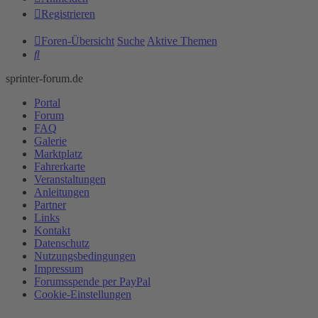
Registrieren
Foren-Übersicht
Suche
Aktive Themen
Suche
sprinter-forum.de
Portal
Forum
FAQ
Galerie
Marktplatz
Fahrerkarte
Veranstaltungen
Anleitungen
Partner
Links
Kontakt
Datenschutz
Nutzungsbedingungen
Impressum
Forumsspende per PayPal
Cookie-Einstellungen