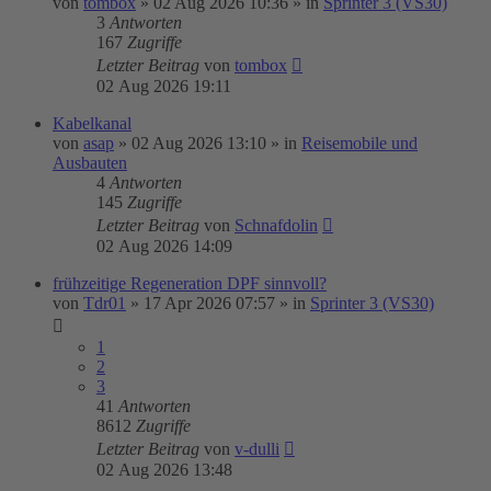
von
tombox
»
02 Aug 2026 10:36
» in
Sprinter 3 (VS30)
3
Antworten
167
Zugriffe
Letzter Beitrag
von
tombox
02 Aug 2026 19:11
Kabelkanal
von
asap
»
02 Aug 2026 13:10
» in
Reisemobile und
Ausbauten
4
Antworten
145
Zugriffe
Letzter Beitrag
von
Schnafdolin
02 Aug 2026 14:09
frühzeitige Regeneration DPF sinnvoll?
von
Tdr01
»
17 Apr 2026 07:57
» in
Sprinter 3 (VS30)
1
2
3
41
Antworten
8612
Zugriffe
Letzter Beitrag
von
v-dulli
02 Aug 2026 13:48