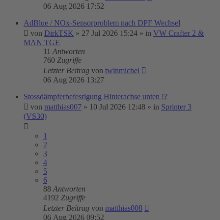
06 Aug 2026 17:52
AdBlue / NOx-Sensorproblem nach DPF Wechsel
von
DirkTSK
»
27 Jul 2026 15:24
» in
VW Crafter 2 &
MAN TGE
11
Antworten
760
Zugriffe
Letzter Beitrag
von
twinmichel
06 Aug 2026 13:27
Stossdämpferbefesrigung Hinterachse unten !?
von
matthias007
»
10 Jul 2026 12:48
» in
Sprinter 3
(VS30)
1
2
3
4
5
6
88
Antworten
4192
Zugriffe
Letzter Beitrag
von
matthias008
06 Aug 2026 09:52