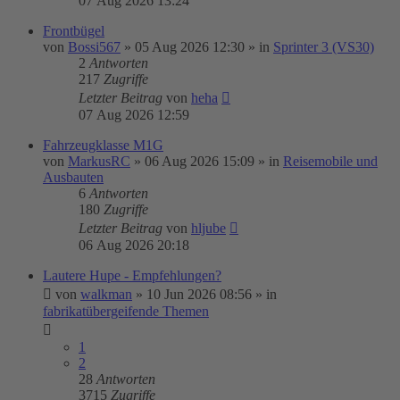
07 Aug 2026 13:24
Frontbügel
von
Bossi567
»
05 Aug 2026 12:30
» in
Sprinter 3 (VS30)
2
Antworten
217
Zugriffe
Letzter Beitrag
von
heha
07 Aug 2026 12:59
Fahrzeugklasse M1G
von
MarkusRC
»
06 Aug 2026 15:09
» in
Reisemobile und
Ausbauten
6
Antworten
180
Zugriffe
Letzter Beitrag
von
hljube
06 Aug 2026 20:18
Lautere Hupe - Empfehlungen?
von
walkman
»
10 Jun 2026 08:56
» in
fabrikatübergeifende Themen
1
2
28
Antworten
3715
Zugriffe