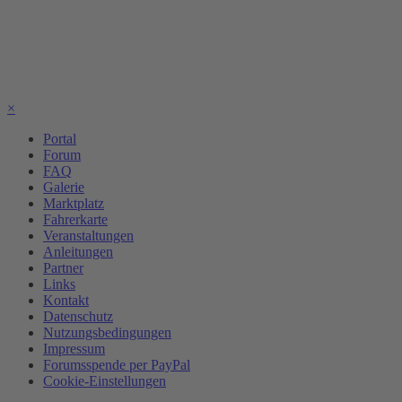
×
Portal
Forum
FAQ
Galerie
Marktplatz
Fahrerkarte
Veranstaltungen
Anleitungen
Partner
Links
Kontakt
Datenschutz
Nutzungsbedingungen
Impressum
Forumsspende per PayPal
Cookie-Einstellungen