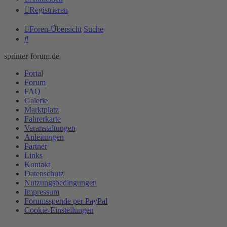
Registrieren
Foren-Übersicht
Suche
Suche
sprinter-forum.de
Portal
Forum
FAQ
Galerie
Marktplatz
Fahrerkarte
Veranstaltungen
Anleitungen
Partner
Links
Kontakt
Datenschutz
Nutzungsbedingungen
Impressum
Forumsspende per PayPal
Cookie-Einstellungen