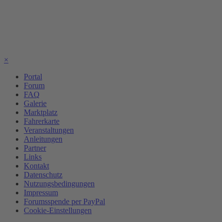
×
Portal
Forum
FAQ
Galerie
Marktplatz
Fahrerkarte
Veranstaltungen
Anleitungen
Partner
Links
Kontakt
Datenschutz
Nutzungsbedingungen
Impressum
Forumsspende per PayPal
Cookie-Einstellungen