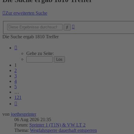
Zur erweiterten Suche
Erweiterte
Suche
Suche
Die Suche ergab 1810 Treffer
Seite
1
Gehe zu Seite:
von
121
1
2
3
4
5
…
121
Nächste
von
joethesprinter
06 Aug 2026 21:35
Forum:
Sprinter 1 (T1N) & VW LT 2
Thema:
Wegfahrsperre dauerhaft entsperren