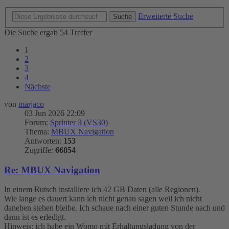
Erweiterte Suche
Suche
Die Suche ergab 54 Treffer
1
2
3
4
Nächste
von
marjaco
03 Jun 2026 22:09
Forum:
Sprinter 3 (VS30)
Thema:
MBUX Navigation
Antworten:
153
Zugriffe:
66854
Re: MBUX Navigation
In einem Rutsch installiere ich 42 GB Daten (alle Regionen).
Wie lange es dauert kann ich nicht genau sagen weil ich nicht
daneben stehen bleibe. Ich schaue nach einer guten Stunde nach und
dann ist es erledigt.
Hinweis: ich habe ein Womo mit Erhaltungsladung von der