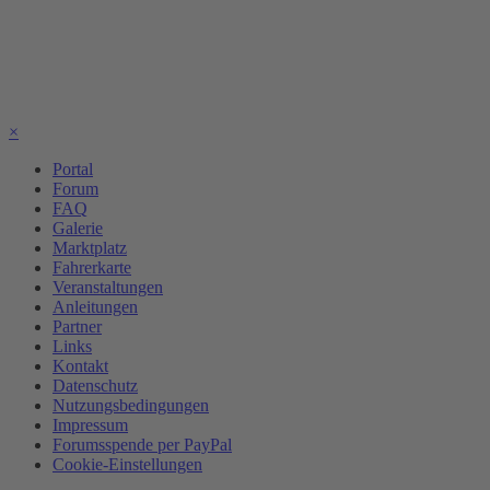
×
Portal
Forum
FAQ
Galerie
Marktplatz
Fahrerkarte
Veranstaltungen
Anleitungen
Partner
Links
Kontakt
Datenschutz
Nutzungsbedingungen
Impressum
Forumsspende per PayPal
Cookie-Einstellungen