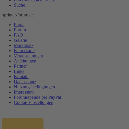
Suche
sprinter-forum.de
Portal
Forum
FAQ
Galerie
Marktplatz
Fahrerkarte
Veranstaltungen
Anleitungen
Partner
Links
Kontakt
Datenschutz
Nutzungsbedingungen
Impressum
Forumsspende per PayPal
Cookie-Einstellungen