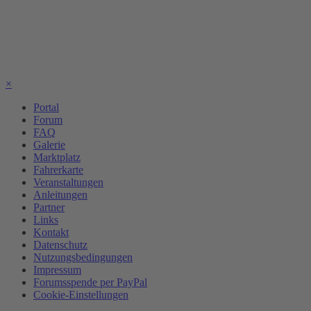
×
Portal
Forum
FAQ
Galerie
Marktplatz
Fahrerkarte
Veranstaltungen
Anleitungen
Partner
Links
Kontakt
Datenschutz
Nutzungsbedingungen
Impressum
Forumsspende per PayPal
Cookie-Einstellungen