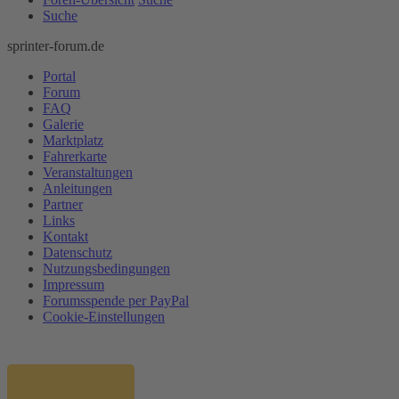
Suche
sprinter-forum.de
Portal
Forum
FAQ
Galerie
Marktplatz
Fahrerkarte
Veranstaltungen
Anleitungen
Partner
Links
Kontakt
Datenschutz
Nutzungsbedingungen
Impressum
Forumsspende per PayPal
Cookie-Einstellungen