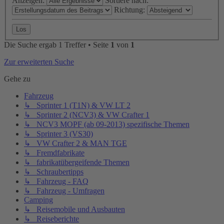
Anzeigen:
Sortiere nach:
Richtung:
Die Suche ergab 1 Treffer • Seite
1
von
1
Zur erweiterten Suche
Gehe zu
Fahrzeug
↳ Sprinter 1 (T1N) & VW LT 2
↳ Sprinter 2 (NCV3) & VW Crafter 1
↳ NCV3 MOPF (ab 09-2013) spezifische Themen
↳ Sprinter 3 (VS30)
↳ VW Crafter 2 & MAN TGE
↳ Fremdfabrikate
↳ fabrikatübergeifende Themen
↳ Schraubertipps
↳ Fahrzeug - FAQ
↳ Fahrzeug - Umfragen
Camping
↳ Reisemobile und Ausbauten
↳ Reiseberichte