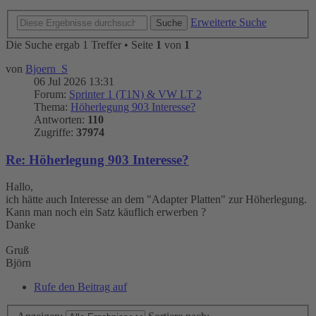
Erweiterte Suche
Suche
Die Suche ergab 1 Treffer • Seite
1
von
1
von
Bjoern_S
06 Jul 2026 13:31
Forum:
Sprinter 1 (T1N) & VW LT 2
Thema:
Höherlegung 903 Interesse?
Antworten:
110
Zugriffe:
37974
Re: Höherlegung 903 Interesse?
Hallo,
ich hätte auch Interesse an dem "Adapter Platten" zur Höherlegung.
Kann man noch ein Satz käuflich erwerben ?
Danke
Gruß
Björn
Rufe den Beitrag auf