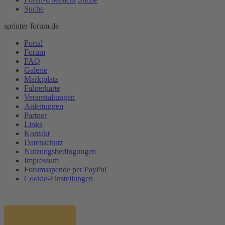
Suche
sprinter-forum.de
Portal
Forum
FAQ
Galerie
Marktplatz
Fahrerkarte
Veranstaltungen
Anleitungen
Partner
Links
Kontakt
Datenschutz
Nutzungsbedingungen
Impressum
Forumsspende per PayPal
Cookie-Einstellungen