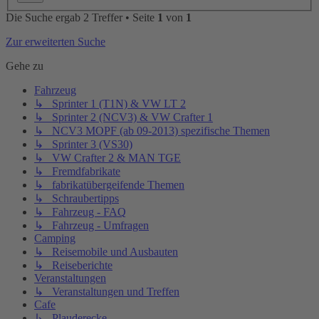
Die Suche ergab 2 Treffer • Seite
1
von
1
Zur erweiterten Suche
Gehe zu
Fahrzeug
↳ Sprinter 1 (T1N) & VW LT 2
↳ Sprinter 2 (NCV3) & VW Crafter 1
↳ NCV3 MOPF (ab 09-2013) spezifische Themen
↳ Sprinter 3 (VS30)
↳ VW Crafter 2 & MAN TGE
↳ Fremdfabrikate
↳ fabrikatübergeifende Themen
↳ Schraubertipps
↳ Fahrzeug - FAQ
↳ Fahrzeug - Umfragen
Camping
↳ Reisemobile und Ausbauten
↳ Reiseberichte
Veranstaltungen
↳ Veranstaltungen und Treffen
Cafe
↳ Plauderecke