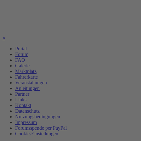
×
Portal
Forum
FAQ
Galerie
Marktplatz
Fahrerkarte
Veranstaltungen
Anleitungen
Partner
Links
Kontakt
Datenschutz
Nutzungsbedingungen
Impressum
Forumsspende per PayPal
Cookie-Einstellungen