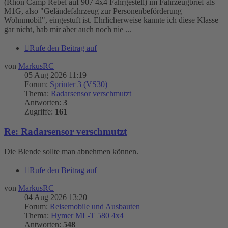
(Rhön Camp Rebel auf 907 4x4 Fahrgestell) im Fahrzeugbrief als
M1G, also "Geländefahrzeug zur Personenbeförderung
Wohnmobil", eingestuft ist. Ehrlicherweise kannte ich diese Klasse
gar nicht, hab mir aber auch noch nie ...
Rufe den Beitrag auf
von
MarkusRC
05 Aug 2026 11:19
Forum:
Sprinter 3 (VS30)
Thema:
Radarsensor verschmutzt
Antworten:
3
Zugriffe:
161
Re: Radarsensor verschmutzt
Die Blende sollte man abnehmen können.
Rufe den Beitrag auf
von
MarkusRC
04 Aug 2026 13:20
Forum:
Reisemobile und Ausbauten
Thema:
Hymer ML-T 580 4x4
Antworten:
548