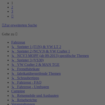
1
2
3
Nächste
Zur erweiterten Suche
Gehe zu
Fahrzeug
↳ Sprinter 1 (T1N) & VW LT 2
↳ Sprinter 2 (NCV3) & VW Crafter 1
↳ NCV3 MOPF (ab 09-2013) spezifische Themen
↳ Sprinter 3 (VS30)
↳ VW Crafter 2 & MAN TGE
↳ Fremdfabrikate
↳ fabrikatübergeifende Themen
↳ Schraubertipps
↳ Fahrzeug - FAQ
↳ Fahrzeug - Umfragen
Camping
↳ Reisemobile und Ausbauten
↳ Reiseberichte
Veranstaltungen