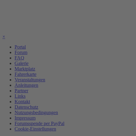
×
Portal
Forum
FAQ
Galerie
Marktplatz
Fahrerkarte
Veranstaltungen
Anleitungen
Partner
Links
Kontakt
Datenschutz
Nutzungsbedingungen
Impressum
Forumsspende per PayPal
Cookie-Einstellungen