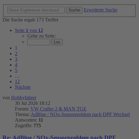
Erweiterte Suche
Suche
Die Suche ergab 173 Treffer
Seite
1
von
12
Gehe zu Seite:
1
2
3
4
5
…
12
Nächste
von
Hobbyfahrer
30 Jul 2026 18:12
Forum:
VW Crafter 2 & MAN TGE
Thema:
AdBlue / NOx-Sensorproblem nach DPF Wechsel
Antworten:
11
Zugriffe:
775
Re: AdBlue / NOx-Sensorproblem nach DPF