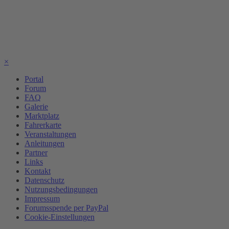
×
Portal
Forum
FAQ
Galerie
Marktplatz
Fahrerkarte
Veranstaltungen
Anleitungen
Partner
Links
Kontakt
Datenschutz
Nutzungsbedingungen
Impressum
Forumsspende per PayPal
Cookie-Einstellungen