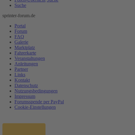
Suche
sprinter-forum.de
Portal
Forum
FAQ
Galerie
Marktplatz
Fahrerkarte
Veranstaltungen
Anleitungen
Partner
Links
Kontakt
Datenschutz
Nutzungsbedingungen
Impressum
Forumsspende per PayPal
Cookie-Einstellungen