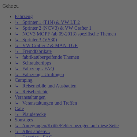
Gehe zu
Fahrzeug
↳ Sprinter 1 (T1N) & VW LT 2
↳ Sprinter 2 (NCV3) & VW Crafter 1
↳ NCV3 MOPF (ab 09-2013) spezifische Themen
↳ Sprinter 3 (VS30)
↳ VW Crafter 2 & MAN TGE
↳ Fremdfabrikate
↳ fabrikatübergeifende Themen
↳ Schraubertipps
↳ Fahrzeug - FAQ
↳ Fahrzeug - Umfragen
Camping
↳ Reisemobile und Ausbauten
↳ Reiseberichte
Veranstaltungen
↳ Veranstaltungen und Treffen
Cafe
↳ Plauderecke
Sonstiges
↳ Anregungen/Kritik/Fehler bezogen auf diese Seite
↳ Alles andere...