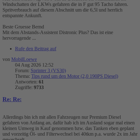
Windschatten der LKWs gefahren die in F gut 95 Tacho fahren.
Spritverbrauch auf diesem Abschnitt um die 6,5l und herrlich
entspannte Ankunft.
Beste Gruesse Bernd
Mit dem Abstands-Assistent Distronic Plus? Das ist eine
hervorragende ...
Rufe den Beitrag auf
von
MobilLoewe
04 Aug 2026 12:52
Forum:
Sprinter 3 (VS30)
Thema:
Tips rund um den Motor (2,0 190PS Diesel)
Antworten:
61
Zugriffe:
9733
Re: Re:
Allerdings bin ich mit allen Fahrzeugen nur Premium Diesel
gefahren von Anfang an, dafür hab ich im Ausland sogar mal einen
kleinen Umweg in Kauf genommen bzw. das Tanken eben geplant
und vorzeitig Öl- und Filterwechsel bei 40tkm p.a. wurde 2x im Jahr
gewechselt.