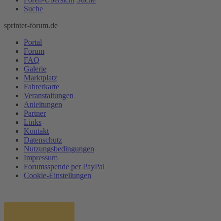
Suche
sprinter-forum.de
Portal
Forum
FAQ
Galerie
Marktplatz
Fahrerkarte
Veranstaltungen
Anleitungen
Partner
Links
Kontakt
Datenschutz
Nutzungsbedingungen
Impressum
Forumsspende per PayPal
Cookie-Einstellungen