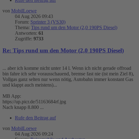
Rufe den Beitrag auf
von
MobilLoewe
04 Aug 2026 09:43
Forum:
Sprinter 3 (VS30)
Thema:
Tips rund um den Motor (2,0 190PS Diesel)
Antworten:
61
Zugriffe:
9733
Re: Tips rund um den Motor (2,0 190PS Diesel)
... aber ich komme nicht unter 14 l. Wenn ich nicht gerade offroad
bin fahre ich sehr vorausschauend, bremse fast nie (ist mein Ziel 8),
Vollgas ganz selten nur wenn nötig, Autobahn immer konstant Gas
und klappt auch meistens)...
MB App:
https://up.picr.de/51163684rf.jpg
Nach knapp 8.800 ...
Rufe den Beitrag auf
von
MobilLoewe
04 Aug 2026 09:24