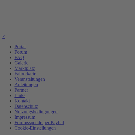
×
Portal
Forum
FAQ
Galerie
Marktplatz
Fahrerkarte
Veranstaltungen
Anleitungen
Partner
Links
Kontakt
Datenschutz
Nutzungsbedingungen
Impressum
Forumsspende per PayPal
Cookie-Einstellungen