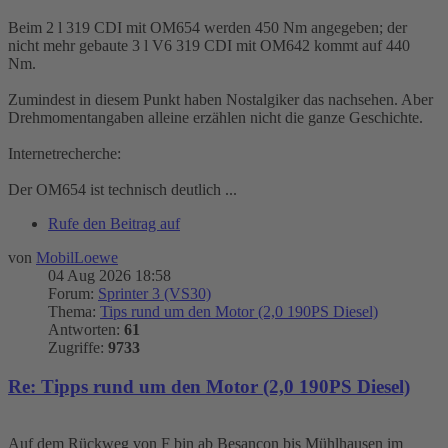
Beim 2 l 319 CDI mit OM654 werden 450 Nm angegeben; der
nicht mehr gebaute 3 l V6 319 CDI mit OM642 kommt auf 440
Nm.
Zumindest in diesem Punkt haben Nostalgiker das nachsehen. Aber
Drehmomentangaben alleine erzählen nicht die ganze Geschichte.
Internetrecherche:
Der OM654 ist technisch deutlich ...
Rufe den Beitrag auf
von
MobilLoewe
04 Aug 2026 18:58
Forum:
Sprinter 3 (VS30)
Thema:
Tips rund um den Motor (2,0 190PS Diesel)
Antworten:
61
Zugriffe:
9733
Re: Tipps rund um den Motor (2,0 190PS Diesel)
Auf dem Rückweg von F bin ab Besancon bis Mühlhausen im