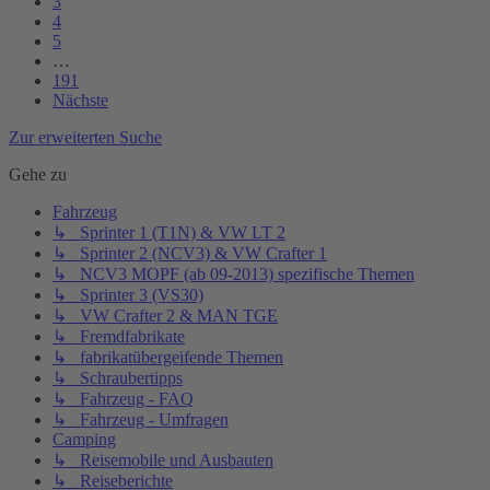
3
4
5
…
191
Nächste
Zur erweiterten Suche
Gehe zu
Fahrzeug
↳ Sprinter 1 (T1N) & VW LT 2
↳ Sprinter 2 (NCV3) & VW Crafter 1
↳ NCV3 MOPF (ab 09-2013) spezifische Themen
↳ Sprinter 3 (VS30)
↳ VW Crafter 2 & MAN TGE
↳ Fremdfabrikate
↳ fabrikatübergeifende Themen
↳ Schraubertipps
↳ Fahrzeug - FAQ
↳ Fahrzeug - Umfragen
Camping
↳ Reisemobile und Ausbauten
↳ Reiseberichte