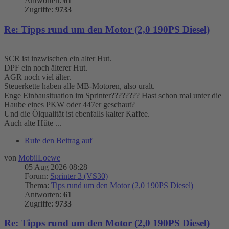
Antworten:
61
Zugriffe:
9733
Re: Tipps rund um den Motor (2,0 190PS Diesel)
SCR ist inzwischen ein alter Hut.
DPF ein noch älterer Hut.
AGR noch viel älter.
Steuerkette haben alle MB-Motoren, also uralt.
Enge Einbausituation im Sprinter???????? Hast schon mal unter die
Haube eines PKW oder 447er geschaut?
Und die Ölqualität ist ebenfalls kalter Kaffee.
Auch alte Hüte ...
Rufe den Beitrag auf
von
MobilLoewe
05 Aug 2026 08:28
Forum:
Sprinter 3 (VS30)
Thema:
Tips rund um den Motor (2,0 190PS Diesel)
Antworten:
61
Zugriffe:
9733
Re: Tipps rund um den Motor (2,0 190PS Diesel)