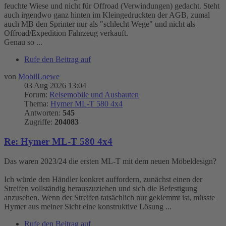
feuchte Wiese und nicht für Offroad (Verwindungen) gedacht. Steht
auch irgendwo ganz hinten im Kleingedruckten der AGB, zumal
auch MB den Sprinter nur als "schlecht Wege" und nicht als
Offroad/Expedition Fahrzeug verkauft.
Genau so ...
Rufe den Beitrag auf
von
MobilLoewe
03 Aug 2026 13:04
Forum:
Reisemobile und Ausbauten
Thema:
Hymer ML-T 580 4x4
Antworten:
545
Zugriffe:
204083
Re: Hymer ML-T 580 4x4
Das waren 2023/24 die ersten ML-T mit dem neuen Möbeldesign?
Ich würde den Händler konkret auffordern, zunächst einen der
Streifen vollständig herauszuziehen und sich die Befestigung
anzusehen. Wenn der Streifen tatsächlich nur geklemmt ist, müsste
Hymer aus meiner Sicht eine konstruktive Lösung ...
Rufe den Beitrag auf