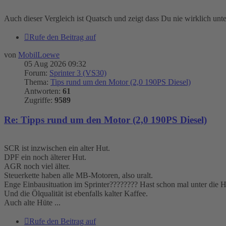
Auch dieser Vergleich ist Quatsch und zeigt dass Du nie wirklich un
Rufe den Beitrag auf
von
MobilLoewe
05 Aug 2026 09:32
Forum:
Sprinter 3 (VS30)
Thema:
Tips rund um den Motor (2,0 190PS Diesel)
Antworten:
61
Zugriffe:
9589
Re: Tipps rund um den Motor (2,0 190PS Diesel)
SCR ist inzwischen ein alter Hut.
DPF ein noch älterer Hut.
AGR noch viel älter.
Steuerkette haben alle MB-Motoren, also uralt.
Enge Einbausituation im Sprinter???????? Hast schon mal unter die
Und die Ölqualität ist ebenfalls kalter Kaffee.
Auch alte Hüte ...
Rufe den Beitrag auf