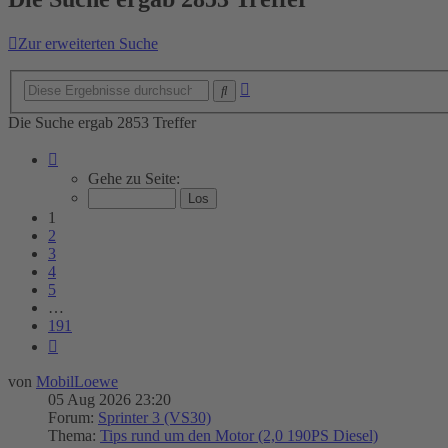
Zur erweiterten Suche
Erweiterte
Suche
Suche
Die Suche ergab 2853 Treffer
Seite
1
Gehe zu Seite:
von
191
1
2
3
4
5
…
191
Nächste
von
MobilLoewe
05 Aug 2026 23:20
Forum:
Sprinter 3 (VS30)
Thema:
Tips rund um den Motor (2,0 190PS Diesel)