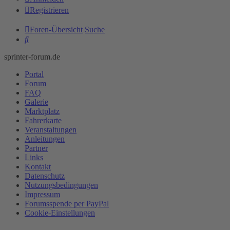
Registrieren
Foren-Übersicht
Suche
Suche
sprinter-forum.de
Portal
Forum
FAQ
Galerie
Marktplatz
Fahrerkarte
Veranstaltungen
Anleitungen
Partner
Links
Kontakt
Datenschutz
Nutzungsbedingungen
Impressum
Forumsspende per PayPal
Cookie-Einstellungen