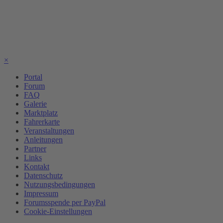
×
Portal
Forum
FAQ
Galerie
Marktplatz
Fahrerkarte
Veranstaltungen
Anleitungen
Partner
Links
Kontakt
Datenschutz
Nutzungsbedingungen
Impressum
Forumsspende per PayPal
Cookie-Einstellungen