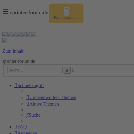
☰
sprinter-forum.de
Forumsspende
Zum Inhalt
sprinter-forum.de
Erweiterte
Suche
Suche
Schnellzugriff
Unbeantwortete Themen
Aktive Themen
Suche
FAQ
Anmelden