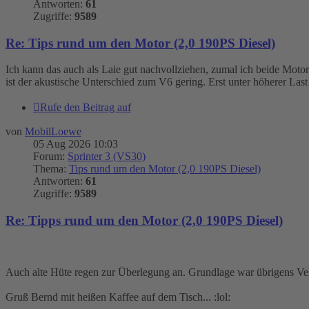
Antworten:
61
Zugriffe:
9589
Re: Tips rund um den Motor (2,0 190PS Diesel)
Ich kann das auch als Laie gut nachvollziehen, zumal ich beide Moto
ist der akustische Unterschied zum V6 gering. Erst unter höherer Last 
Rufe den Beitrag auf
von
MobilLoewe
05 Aug 2026 10:03
Forum:
Sprinter 3 (VS30)
Thema:
Tips rund um den Motor (2,0 190PS Diesel)
Antworten:
61
Zugriffe:
9589
Re: Tipps rund um den Motor (2,0 190PS Diesel)
Auch alte Hüte regen zur Überlegung an. Grundlage war übrigens Ve
Gruß Bernd mit heißen Kaffee auf dem Tisch... :lol: