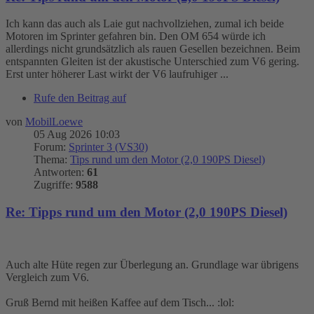
Ich kann das auch als Laie gut nachvollziehen, zumal ich beide
Motoren im Sprinter gefahren bin. Den OM 654 würde ich
allerdings nicht grundsätzlich als rauen Gesellen bezeichnen. Beim
entspannten Gleiten ist der akustische Unterschied zum V6 gering.
Erst unter höherer Last wirkt der V6 laufruhiger ...
Rufe den Beitrag auf
von
MobilLoewe
05 Aug 2026 10:03
Forum:
Sprinter 3 (VS30)
Thema:
Tips rund um den Motor (2,0 190PS Diesel)
Antworten:
61
Zugriffe:
9588
Re: Tipps rund um den Motor (2,0 190PS Diesel)
Auch alte Hüte regen zur Überlegung an. Grundlage war übrigens
Vergleich zum V6.
Gruß Bernd mit heißen Kaffee auf dem Tisch... :lol: