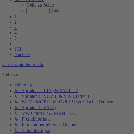
Gehe zu Seite:
1
2
3
4
5
…
191
Nächste
Zur erweiterten Suche
Gehe zu
Fahrzeug
↳ Sprinter 1 (T1N) & VW LT 2
↳ Sprinter 2 (NCV3) & VW Crafter 1
↳ NCV3 MOPF (ab 09-2013) spezifische Themen
↳ Sprinter 3 (VS30)
↳ VW Crafter 2 & MAN TGE
↳ Fremdfabrikate
↳ fabrikatübergeifende Themen
↳ Schraubertipps