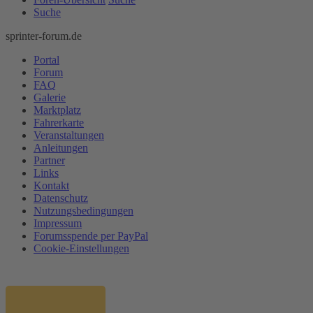
Suche
sprinter-forum.de
Portal
Forum
FAQ
Galerie
Marktplatz
Fahrerkarte
Veranstaltungen
Anleitungen
Partner
Links
Kontakt
Datenschutz
Nutzungsbedingungen
Impressum
Forumsspende per PayPal
Cookie-Einstellungen