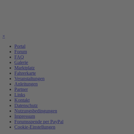
×
Portal
Forum
FAQ
Galerie
Marktplatz
Fahrerkarte
Veranstaltungen
Anleitungen
Partner
Links
Kontakt
Datenschutz
Nutzungsbedingungen
Impressum
Forumsspende per PayPal
Cookie-Einstellungen