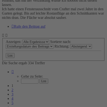
Hmmm, das mit der Verzinkung würde ich sooooo nicht stehen
lassen.
Ich hatte einen Fensterausschnitt vom Crafter mal zwei Jahre in den
Garten gelegt. Bis auf leichte Rostanflüge an den Schnittkanten war
nichts dran. Die Fläche war absolut sauber.
Rufe den Beitrag auf
Anzeigen:
Sortiere nach:
Richtung:
Die Suche ergab 334 Treffer
Seite
1
Gehe zu Seite:
von
23
1
2
3
4
5