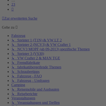
…
23
Nächste
Zur erweiterten Suche
Gehe zu
Fahrzeug
↳ Sprinter 1 (T1N) & VW LT 2
↳ Sprinter 2 (NCV3) & VW Crafter 1
↳ NCV3 MOPF (ab 09-2013) spezifische Themen
↳ Sprinter 3 (VS30)
↳ VW Crafter 2 & MAN TGE
↳ Fremdfabrikate
↳ fabrikatübergeifende Themen
↳ Schraubertipps
↳ Fahrzeug - FAQ
↳ Fahrzeug - Umfragen
Camping
↳ Reisemobile und Ausbauten
↳ Reiseberichte
Veranstaltungen
↳ Veranstaltungen und Treffen