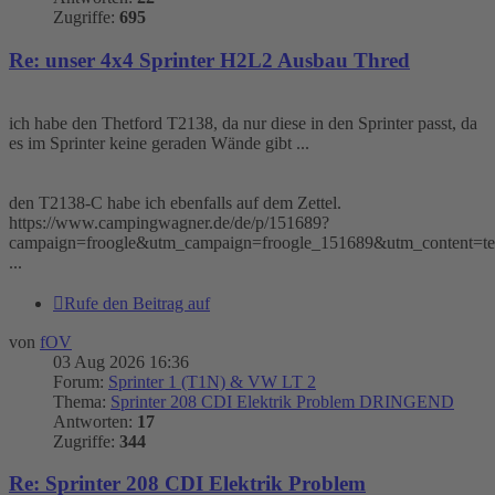
Zugriffe:
695
Re: unser 4x4 Sprinter H2L2 Ausbau Thred
ich habe den Thetford T2138, da nur diese in den Sprinter passt, da
es im Sprinter keine geraden Wände gibt ...
den T2138-C habe ich ebenfalls auf dem Zettel.
https://www.campingwagner.de/de/p/151689?
campaign=froogle&utm_campaign=froogle_151689&utm_content=
...
Rufe den Beitrag auf
von
fOV
03 Aug 2026 16:36
Forum:
Sprinter 1 (T1N) & VW LT 2
Thema:
Sprinter 208 CDI Elektrik Problem DRINGEND
Antworten:
17
Zugriffe:
344
Re: Sprinter 208 CDI Elektrik Problem