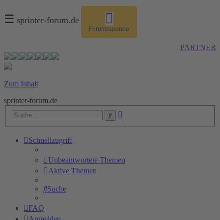
☰
sprinter-forum.de
Forumsspende
PARTNER
Zum Inhalt
sprinter-forum.de
Erweiterte
Suche
Suche
Schnellzugriff
Unbeantwortete Themen
Aktive Themen
Suche
FAQ
Anmelden