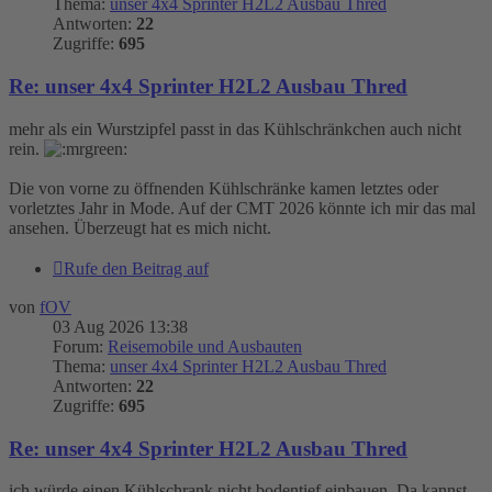
Thema:
unser 4x4 Sprinter H2L2 Ausbau Thred
Antworten:
22
Zugriffe:
695
Re: unser 4x4 Sprinter H2L2 Ausbau Thred
mehr als ein Wurstzipfel passt in das Kühlschränkchen auch nicht
rein.
Die von vorne zu öffnenden Kühlschränke kamen letztes oder
vorletztes Jahr in Mode. Auf der CMT 2026 könnte ich mir das mal
ansehen. Überzeugt hat es mich nicht.
Rufe den Beitrag auf
von
fOV
03 Aug 2026 13:38
Forum:
Reisemobile und Ausbauten
Thema:
unser 4x4 Sprinter H2L2 Ausbau Thred
Antworten:
22
Zugriffe:
695
Re: unser 4x4 Sprinter H2L2 Ausbau Thred
ich würde einen Kühlschrank nicht bodentief einbauen. Da kannst