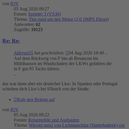
von
fOV
05 Aug 2026 09:27
Forum:
Sprinter 3 (VS30)
Thema:
Tips rund um den Motor (2,0 190PS Diesel)
Antworten:
62
Zugriffe:
10123
Re: Re:
Alderan55
hat geschrieben:
04 Aug 2026 18:49
..
Auf dem Rückweg von F bin ab Besancon bis
Mühlhausen im Windschatten der LKWs gefahren die
in F gut 95 Tacho fahren.
..
das war dann aber ein deutscher Lkw. In Spanien oder Portugal
schieben dich Lkw's bei 95km/h von der Straße.
Rufe den Beitrag auf
von
fOV
05 Aug 2026 09:22
Forum:
Reisemobile und Ausbauten
Thema:
Wieviel mm2 von Lichtmaschine (Starterbatterie) zur