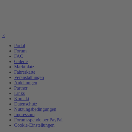
×
Portal
Forum
FAQ
Galerie
Marktplatz
Fahrerkarte
Veranstaltungen
Anleitungen
Partner
Links
Kontakt
Datenschutz
Nutzungsbedingungen
Impressum
Forumsspende per PayPal
Cookie-Einstellungen