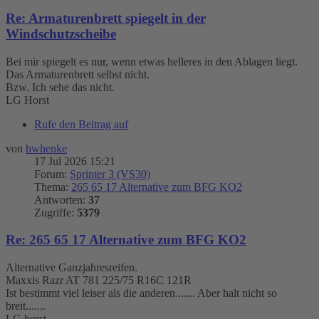
Re: Armaturenbrett spiegelt in der
Windschutzscheibe
Bei mir spiegelt es nur, wenn etwas helleres in den Ablagen liegt.
Das Armaturenbrett selbst nicht.
Bzw. Ich sehe das nicht.
LG Horst
Rufe den Beitrag auf
von
hwhenke
17 Jul 2026 15:21
Forum:
Sprinter 3 (VS30)
Thema:
265 65 17 Alternative zum BFG KO2
Antworten:
37
Zugriffe:
5379
Re: 265 65 17 Alternative zum BFG KO2
Alternative Ganzjahresreifen.
Maxxis Razr AT 781 225/75 R16C 121R
Ist bestimmt viel leiser als die anderen....... Aber halt nicht so
breit.......
LG horst