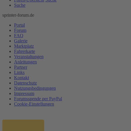
Suche
sprinter-forum.de
Portal
Forum
FAQ
Galerie
Marktplatz
Fahrerkarte
Veranstaltungen
Anleitungen
Partner
Links
Kontakt
Datenschutz
Nutzungsbedingungen
Impressum
Forumsspende per PayPal
Cookie-Einstellungen