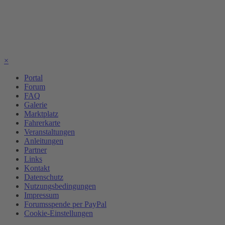
×
Portal
Forum
FAQ
Galerie
Marktplatz
Fahrerkarte
Veranstaltungen
Anleitungen
Partner
Links
Kontakt
Datenschutz
Nutzungsbedingungen
Impressum
Forumsspende per PayPal
Cookie-Einstellungen