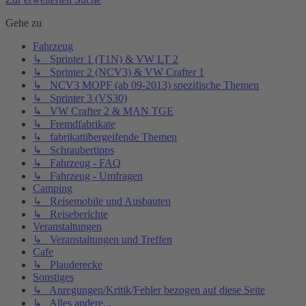
Gehe zu
Fahrzeug
↳ Sprinter 1 (T1N) & VW LT 2
↳ Sprinter 2 (NCV3) & VW Crafter 1
↳ NCV3 MOPF (ab 09-2013) spezifische Themen
↳ Sprinter 3 (VS30)
↳ VW Crafter 2 & MAN TGE
↳ Fremdfabrikate
↳ fabrikatübergeifende Themen
↳ Schraubertipps
↳ Fahrzeug - FAQ
↳ Fahrzeug - Umfragen
Camping
↳ Reisemobile und Ausbauten
↳ Reiseberichte
Veranstaltungen
↳ Veranstaltungen und Treffen
Cafe
↳ Plauderecke
Sonstiges
↳ Anregungen/Kritik/Fehler bezogen auf diese Seite
↳ Alles andere...