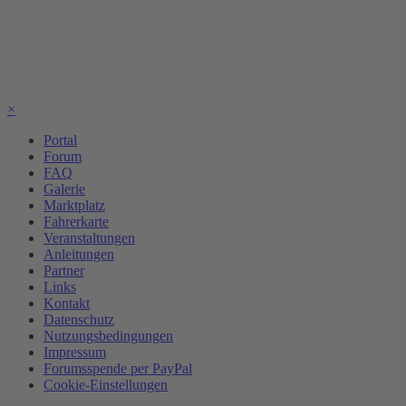
×
Portal
Forum
FAQ
Galerie
Marktplatz
Fahrerkarte
Veranstaltungen
Anleitungen
Partner
Links
Kontakt
Datenschutz
Nutzungsbedingungen
Impressum
Forumsspende per PayPal
Cookie-Einstellungen