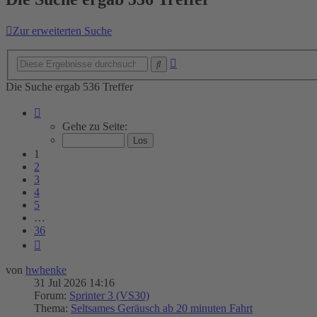
Zur erweiterten Suche
Erweiterte
Suche
Suche
Die Suche ergab 536 Treffer
Seite
1
Gehe zu Seite:
von
36
1
2
3
4
5
…
36
Nächste
von
hwhenke
31 Jul 2026 14:16
Forum:
Sprinter 3 (VS30)
Thema:
Seltsames Geräusch ab 20 minuten Fahrt