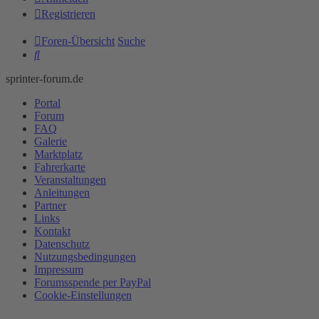
Registrieren
Foren-Übersicht
Suche
Suche
sprinter-forum.de
Portal
Forum
FAQ
Galerie
Marktplatz
Fahrerkarte
Veranstaltungen
Anleitungen
Partner
Links
Kontakt
Datenschutz
Nutzungsbedingungen
Impressum
Forumsspende per PayPal
Cookie-Einstellungen