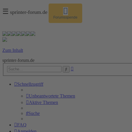
☰
sprinter-forum.de
Forumsspende
Zum Inhalt
sprinter-forum.de
Erweiterte
Suche
Suche
Schnellzugriff
Unbeantwortete Themen
Aktive Themen
Suche
FAQ
Anmelden