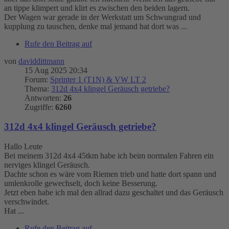
an tippe klimpert und klirt es zwischen den beiden lagern.
Der Wagen war gerade in der Werkstatt um Schwungrad und
kupplung zu tauschen, denke mal jemand hat dort was ...
Rufe den Beitrag auf
von
daviddittmann
15 Aug 2025 20:34
Forum:
Sprinter 1 (T1N) & VW LT 2
Thema:
312d 4x4 klingel Geräusch getriebe?
Antworten:
26
Zugriffe:
6260
312d 4x4 klingel Geräusch getriebe?
Hallo Leute
Bei meinem 312d 4x4 45tkm habe ich beim normalen Fahren ein
nerviges klingel Geräusch.
Dachte schon es wäre vom Riemen trieb und hatte dort spann und
umlenkrolle gewechselt, doch keine Besserung.
Jetzt eben habe ich mal den allrad dazu geschaltet und das Geräusch
verschwindet.
Hat ...
Rufe den Beitrag auf