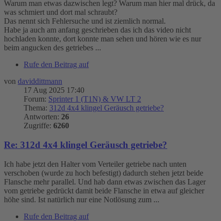
Warum man etwas dazwischen legt? Warum man hier mal drück, da
was schmiert und dort mal schraubt?
Das nennt sich Fehlersuche und ist ziemlich normal.
Habe ja auch am anfang geschrieben das ich das video nicht
hochladen konnte, dort konnte man sehen und hören wie es nur
beim angucken des getriebes ...
Rufe den Beitrag auf
von
daviddittmann
17 Aug 2025 17:40
Forum:
Sprinter 1 (T1N) & VW LT 2
Thema:
312d 4x4 klingel Geräusch getriebe?
Antworten:
26
Zugriffe:
6260
Re: 312d 4x4 klingel Geräusch getriebe?
Ich habe jetzt den Halter vom Verteiler getriebe nach unten
verschoben (wurde zu hoch befestigt) dadurch stehen jetzt beide
Flansche mehr parallel. Und hab dann etwas zwischen das Lager
vom getriebe gedrückt damit beide Flansche in etwa auf gleicher
höhe sind. Ist natürlich nur eine Notlösung zum ...
Rufe den Beitrag auf