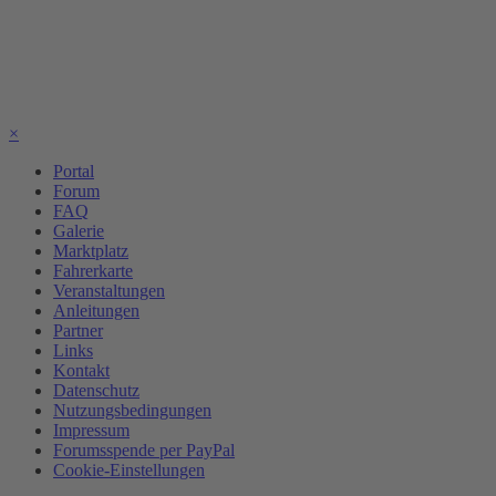
×
Portal
Forum
FAQ
Galerie
Marktplatz
Fahrerkarte
Veranstaltungen
Anleitungen
Partner
Links
Kontakt
Datenschutz
Nutzungsbedingungen
Impressum
Forumsspende per PayPal
Cookie-Einstellungen