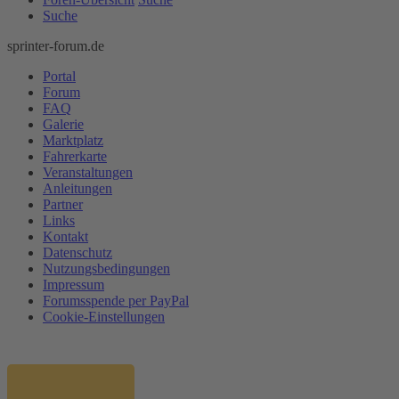
Suche
sprinter-forum.de
Portal
Forum
FAQ
Galerie
Marktplatz
Fahrerkarte
Veranstaltungen
Anleitungen
Partner
Links
Kontakt
Datenschutz
Nutzungsbedingungen
Impressum
Forumsspende per PayPal
Cookie-Einstellungen