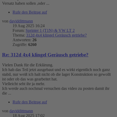
Versatz haben sollen ,oder ...
Rufe den Beitrag auf
von
daviddittmann
19 Aug 2025 16:24
Forum:
Sprinter 1 (T1N) & VW LT 2
Thema:
312d 4x4 klingel Geräusch getriebe?
Antworten:
26
Zugriffe:
6260
Re: 312d 4x4 klingel Geräusch getriebe?
Vielen Dank für die Erklärung.
Ich hab das Teil jetzt ausgebaut und es wirkt eigentlich noch ganz
stabil, nur weiß ich halt nicht ob die lager Konstruktion so gewollt
ist oder ob das was gearbeitet hat.
Vielleicht seht ihr ja mehr.
Ich werde auch nochmal versuchen das video zu posten damit ihr
die ...
Rufe den Beitrag auf
von
daviddittmann
18 Aug 2025 17:02