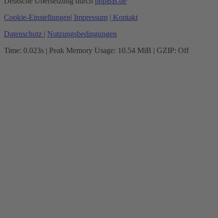
Deutsche Übersetzung durch
phpBB.de
Cookie-Einstellungen
| Impressum
| Kontakt
Datenschutz
|
Nutzungsbedingungen
Time: 0.023s
| Peak Memory Usage: 10.54 MiB | GZIP: Off