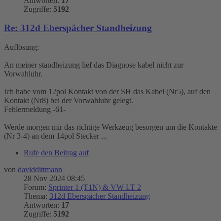
Antworten:
17
Zugriffe:
5192
Re: 312d Eberspächer Standheizung
Auflösung:
An meiner standheizung lief das Diagnose kabel nicht zur
Vorwahluhr.
Ich habe vom 12pol Kontakt von der SH das Kabel (Nr5), auf den
Kontakt (Nr8) bei der Vorwahluhr gelegt.
Fehlermeldung -61-
Werde morgen mir das richtige Werkzeug besorgen um die Kontakte
(Nr 3-4) an dem 14pol Stecker ...
Rufe den Beitrag auf
von
daviddittmann
28 Nov 2024 08:45
Forum:
Sprinter 1 (T1N) & VW LT 2
Thema:
312d Eberspächer Standheizung
Antworten:
17
Zugriffe:
5192