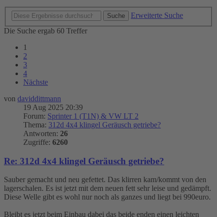
Erweiterte Suche
Suche
Die Suche ergab 60 Treffer
1
2
3
4
Nächste
von
daviddittmann
19 Aug 2025 20:39
Forum:
Sprinter 1 (T1N) & VW LT 2
Thema:
312d 4x4 klingel Geräusch getriebe?
Antworten:
26
Zugriffe:
6260
Re: 312d 4x4 klingel Geräusch getriebe?
Sauber gemacht und neu gefettet. Das klirren kam/kommt von den
lagerschalen. Es ist jetzt mit dem neuen fett sehr leise und gedämpft.
Diese Welle gibt es wohl nur noch als ganzes und liegt bei 990euro.
Bleibt es jetzt beim Einbau dabei das beide enden einen leichten