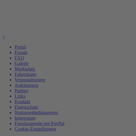
×
Portal
Forum
FAQ
Galerie
Marktplatz
Fahrerkarte
Veranstaltungen
Anleitungen
Partner
Links
Kontakt
Datenschutz
Nutzungsbedingungen
Impressum
Forumsspende per PayPal
Cookie-Einstellungen