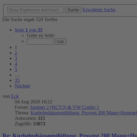
Erweiterte Suche
Suche
Die Suche ergab 520 Treffer
Seite
1
von
35
Gehe zu Seite:
1
2
3
4
5
…
35
Nächste
von
Eck
04 Aug 2026 16:22
Forum:
Sprinter 2 (NCV3) & VW Crafter 1
Thema:
Kurbelgehäuseentlüftung, Provent 200 Mann+Humme
Antworten:
115
Zugriffe:
53873
Re: Kurbelgehäuseentlüftung, Provent 200 Mann+