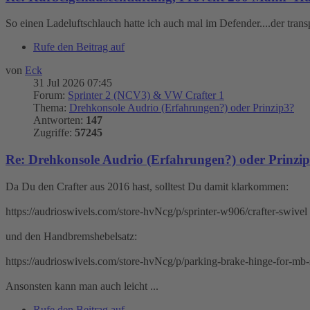
So einen Ladeluftschlauch hatte ich auch mal im Defender....der transp
Rufe den Beitrag auf
von
Eck
31 Jul 2026 07:45
Forum:
Sprinter 2 (NCV3) & VW Crafter 1
Thema:
Drehkonsole Audrio (Erfahrungen?) oder Prinzip3?
Antworten:
147
Zugriffe:
57245
Re: Drehkonsole Audrio (Erfahrungen?) oder Prinzi
Da Du den Crafter aus 2016 hast, solltest Du damit klarkommen:
https://audrioswivels.com/store-hvNcg/p/sprinter-w906/crafter-swivel
und den Handbremshebelsatz:
https://audrioswivels.com/store-hvNcg/p/parking-brake-hinge-for-mb-s
Ansonsten kann man auch leicht ...
Rufe den Beitrag auf