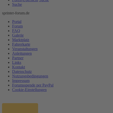
Suche
sprinter-forum.de
Portal
Forum
FAQ
Galerie
Marktplatz
Fahrerkarte
Veranstaltungen
Anleitungen
Partner
Links
Kontakt
Datenschutz
Nutzungsbedingungen
Impressum
Forumsspende per PayPal
Cookie-Einstellungen