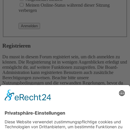
Meinen Online-Status während dieser Sitzung
verbergen
Registrieren
Du musst in diesem Forum registriert sein, um dich anmelden zu
können. Die Registrierung ist in wenigen Augenblicken erledigt und
ermöglicht dir, auf weitere Funktionen zuzugreifen. Die Board-
Administration kann registrierten Benutzern auch zusätzliche
Berechtigungen zuweisen. Beachte bitte unsere
Nutzungsbedingungen und die verwandten Regelungen, bevor du
dich registrierst. Bitte beachte auch die jeweiligen Forenregeln,
wenn du dich in diesem Board bewegst.
Nutzungsbedingungen
|
Datenschutzerklärung
Registrieren
Foren-Übersicht