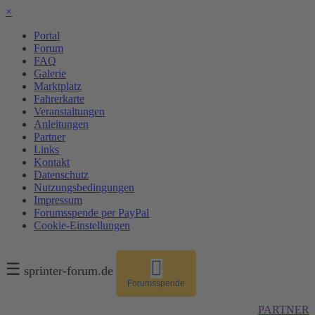
×
Portal
Forum
FAQ
Galerie
Marktplatz
Fahrerkarte
Veranstaltungen
Anleitungen
Partner
Links
Kontakt
Datenschutz
Nutzungsbedingungen
Impressum
Forumsspende per PayPal
Cookie-Einstellungen
☰
sprinter-forum.de
Forumsspende
PARTNER