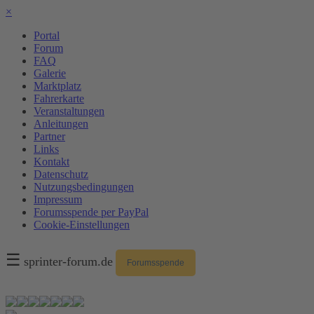
×
Portal
Forum
FAQ
Galerie
Marktplatz
Fahrerkarte
Veranstaltungen
Anleitungen
Partner
Links
Kontakt
Datenschutz
Nutzungsbedingungen
Impressum
Forumsspende per PayPal
Cookie-Einstellungen
☰
sprinter-forum.de
Forumsspende