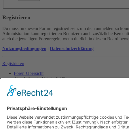
Registrieren
Du musst in diesem Forum registriert sein, um dich anmelden zu könne
Administration kann registrierten Benutzern auch zusätzliche Berech
auch die jeweiligen Forenregeln, wenn du dich in diesem Board bewe
Nutzungsbedingungen
|
Datenschutzerklärung
Registrieren
Foren-Übersicht
Alle Zeiten sind
UTC+02:00
Alle Cookies löschen
Powered by
phpBB
® Forum Software © phpBB Limited
Deutsche Übersetzung durch
phpBB.de
Cookie-Einstellungen
| Impressum
| Kontakt
Datenschutz
|
Nutzungsbedingungen