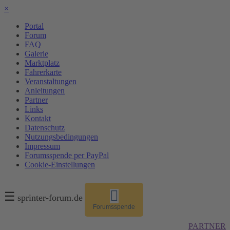
×
Portal
Forum
FAQ
Galerie
Marktplatz
Fahrerkarte
Veranstaltungen
Anleitungen
Partner
Links
Kontakt
Datenschutz
Nutzungsbedingungen
Impressum
Forumsspende per PayPal
Cookie-Einstellungen
☰
sprinter-forum.de
Forumsspende
PARTNER