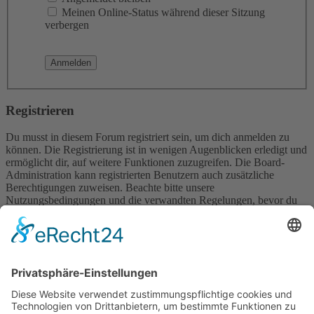
Meinen Online-Status während dieser Sitzung
verbergen
Registrieren
Du musst in diesem Forum registriert sein, um dich anmelden zu
können. Die Registrierung ist in wenigen Augenblicken erledigt und
ermöglicht dir, auf weitere Funktionen zuzugreifen. Die Board-
Administration kann registrierten Benutzern auch zusätzliche
Berechtigungen zuweisen. Beachte bitte unsere
Nutzungsbedingungen und die verwandten Regelungen, bevor du
dich registrierst. Bitte beachte auch die jeweiligen Forenregeln,
wenn du dich in diesem Board bewegst.
Nutzungsbedingungen
|
Datenschutzerklärung
Registrieren
Foren-Übersicht