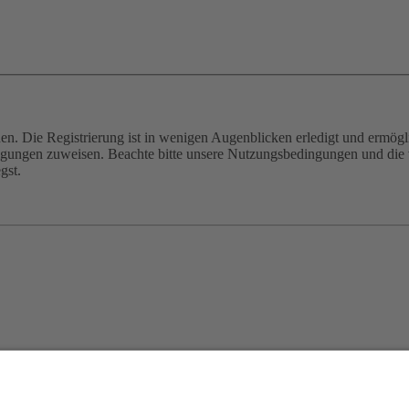
n. Die Registrierung ist in wenigen Augenblicken erledigt und ermögli
tigungen zuweisen. Beachte bitte unsere Nutzungsbedingungen und die v
gst.