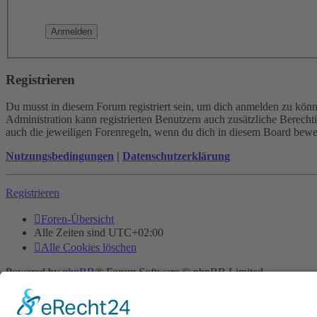
Registrieren
Du musst in diesem Forum registriert sein, um dich anmelden zu könne
Administration kann registrierten Benutzern auch zusätzliche Berech
auch die jeweiligen Forenregeln, wenn du dich in diesem Board bewe
Nutzungsbedingungen
|
Datenschutzerklärung
Registrieren
Foren-Übersicht
Alle Zeiten sind
UTC+02:00
Alle Cookies löschen
Powered by
phpBB
® Forum Software © phpBB Limited
Deutsche Übersetzung durch
phpBB.de