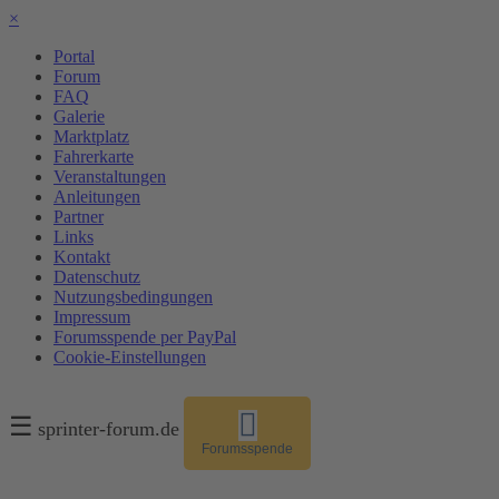
×
Portal
Forum
FAQ
Galerie
Marktplatz
Fahrerkarte
Veranstaltungen
Anleitungen
Partner
Links
Kontakt
Datenschutz
Nutzungsbedingungen
Impressum
Forumsspende per PayPal
Cookie-Einstellungen
☰
sprinter-forum.de
Forumsspende