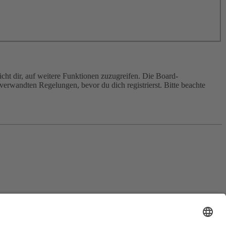
cht dir, auf weitere Funktionen zuzugreifen. Die Board-
erwandten Regelungen, bevor du dich registrierst. Bitte beachte