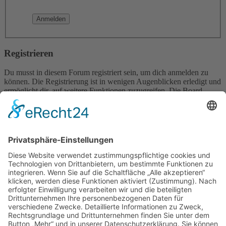
Registrieren
Du musst in diesem Forum registriert sein, um dich anmelden zu
können. Die Registrierung ist in wenigen Augenblicken erledigt und
ermöglicht dir, auf weitere Funktionen zuzugreifen. Die Board-
Administration kann registrierten Benutzern auch zusätzliche
Berechtigungen zuweisen. Beachte bitte unsere
Nutzungsbedingungen und die verwandten Regelungen, bevor du
dich registrierst. Bitte beachte auch die jeweiligen Forenregeln,
wenn du dich in diesem Board bewegst.
Nutzungsbedingungen
|
Datenschutzerklärung
Registrieren
Foren-Übersicht
Alle Zeiten sind
UTC+02:00
Alle Cookies löschen