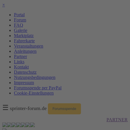
×
Portal
Forum
FAQ
Galerie
Marktplatz
Fahrerkarte
Veranstaltungen
Anleitungen
Partner
Links
Kontakt
Datenschutz
Nutzungsbedingungen
Impressum
Forumsspende per PayPal
Cookie-Einstellungen
☰
sprinter-forum.de
Forumsspende
PARTNER