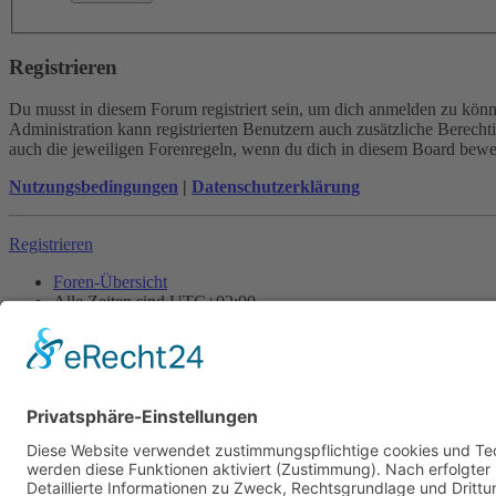
Registrieren
Du musst in diesem Forum registriert sein, um dich anmelden zu könne
Administration kann registrierten Benutzern auch zusätzliche Berech
auch die jeweiligen Forenregeln, wenn du dich in diesem Board bewe
Nutzungsbedingungen
|
Datenschutzerklärung
Registrieren
Foren-Übersicht
Alle Zeiten sind
UTC+02:00
Alle Cookies löschen
Powered by
phpBB
® Forum Software © phpBB Limited
Deutsche Übersetzung durch
phpBB.de
Cookie-Einstellungen
| Impressum
| Kontakt
Datenschutz
|
Nutzungsbedingungen