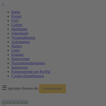
×
Portal
Forum
FAQ
Galerie
Marktplatz
Fahrerkarte
Veranstaltungen
Anleitungen
Partner
Links
Kontakt
Datenschutz
Nutzungsbedingungen
Impressum
Forumsspende per PayPal
Cookie-Einstellungen
☰
sprinter-forum.de
Forumsspende