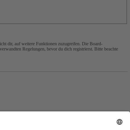
cht dir, auf weitere Funktionen zuzugreifen. Die Board-
erwandten Regelungen, bevor du dich registrierst. Bitte beachte