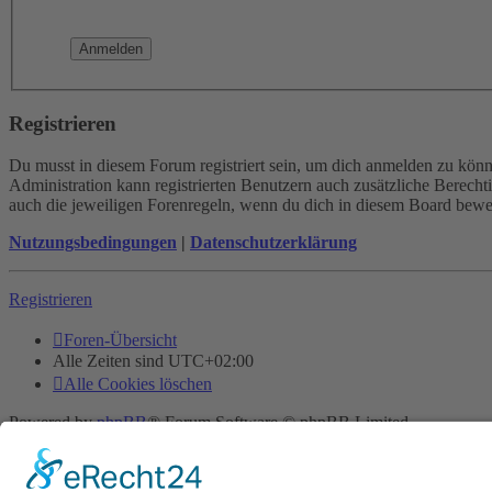
Registrieren
Du musst in diesem Forum registriert sein, um dich anmelden zu könne
Administration kann registrierten Benutzern auch zusätzliche Berech
auch die jeweiligen Forenregeln, wenn du dich in diesem Board bewe
Nutzungsbedingungen
|
Datenschutzerklärung
Registrieren
Foren-Übersicht
Alle Zeiten sind
UTC+02:00
Alle Cookies löschen
Powered by
phpBB
® Forum Software © phpBB Limited
Deutsche Übersetzung durch
phpBB.de