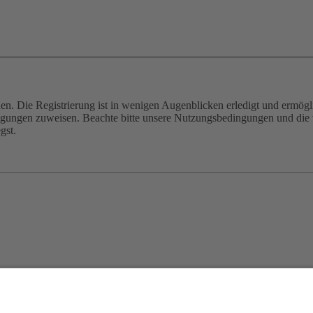
n. Die Registrierung ist in wenigen Augenblicken erledigt und ermögli
tigungen zuweisen. Beachte bitte unsere Nutzungsbedingungen und die v
gst.