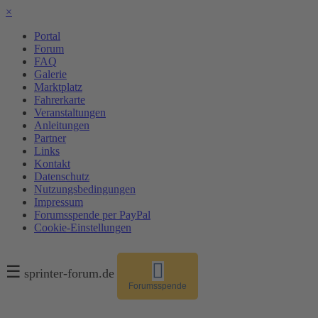
×
Portal
Forum
FAQ
Galerie
Marktplatz
Fahrerkarte
Veranstaltungen
Anleitungen
Partner
Links
Kontakt
Datenschutz
Nutzungsbedingungen
Impressum
Forumsspende per PayPal
Cookie-Einstellungen
☰
sprinter-forum.de
Forumsspende