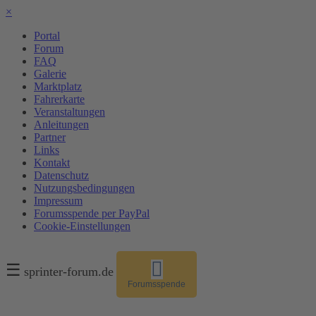
×
Portal
Forum
FAQ
Galerie
Marktplatz
Fahrerkarte
Veranstaltungen
Anleitungen
Partner
Links
Kontakt
Datenschutz
Nutzungsbedingungen
Impressum
Forumsspende per PayPal
Cookie-Einstellungen
☰
sprinter-forum.de
Forumsspende