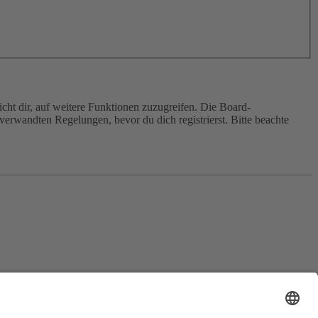
cht dir, auf weitere Funktionen zuzugreifen. Die Board-
erwandten Regelungen, bevor du dich registrierst. Bitte beachte