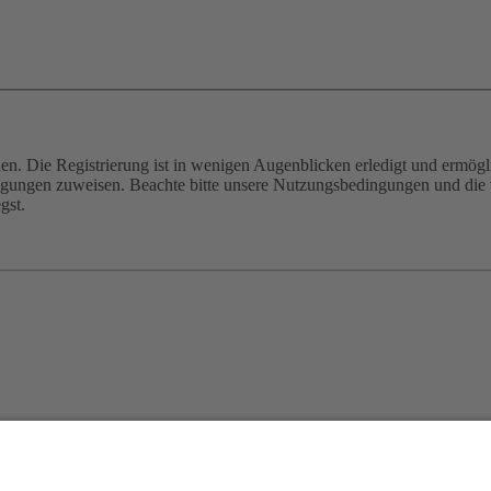
n. Die Registrierung ist in wenigen Augenblicken erledigt und ermögli
tigungen zuweisen. Beachte bitte unsere Nutzungsbedingungen und die v
gst.