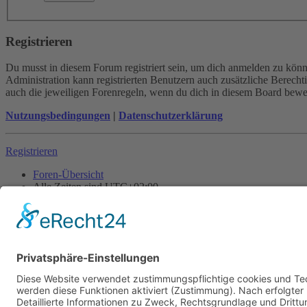
Registrieren
Du musst in diesem Forum registriert sein, um dich anmelden zu könne
Administration kann registrierten Benutzern auch zusätzliche Berech
auch die jeweiligen Forenregeln, wenn du dich in diesem Board bewe
Nutzungsbedingungen
|
Datenschutzerklärung
Registrieren
Foren-Übersicht
Alle Zeiten sind
UTC+02:00
Alle Cookies löschen
Powered by
phpBB
® Forum Software © phpBB Limited
Deutsche Übersetzung durch
phpBB.de
Cookie-Einstellungen
| Impressum
| Kontakt
Datenschutz
|
Nutzungsbedingungen