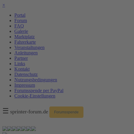
×
Portal
Forum
FAQ
Galerie
Marktplatz
Fahrerkarte
Veranstaltungen
Anleitungen
Partner
Links
Kontakt
Datenschutz
Nutzungsbedingungen
Impressum
Forumsspende per PayPal
Cookie-Einstellungen
☰
sprinter-forum.de
Forumsspende