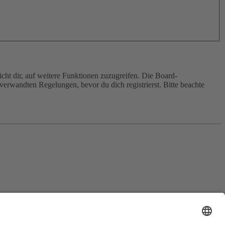
cht dir, auf weitere Funktionen zuzugreifen. Die Board-
erwandten Regelungen, bevor du dich registrierst. Bitte beachte