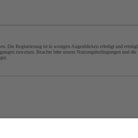
n. Die Registrierung ist in wenigen Augenblicken erledigt und ermögli
tigungen zuweisen. Beachte bitte unsere Nutzungsbedingungen und die v
gst.