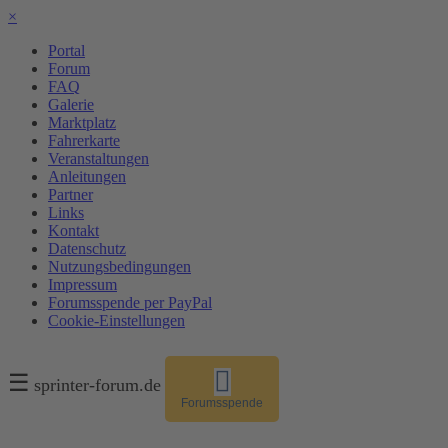
×
Portal
Forum
FAQ
Galerie
Marktplatz
Fahrerkarte
Veranstaltungen
Anleitungen
Partner
Links
Kontakt
Datenschutz
Nutzungsbedingungen
Impressum
Forumsspende per PayPal
Cookie-Einstellungen
☰
sprinter-forum.de
Forumsspende