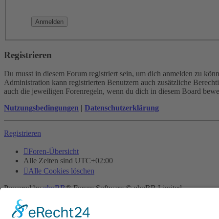
Registrieren
Du musst in diesem Forum registriert sein, um dich anmelden zu könne
Administration kann registrierten Benutzern auch zusätzliche Berech
auch die jeweiligen Forenregeln, wenn du dich in diesem Board bewe
Nutzungsbedingungen
|
Datenschutzerklärung
Registrieren
Foren-Übersicht
Alle Zeiten sind
UTC+02:00
Alle Cookies löschen
Powered by
phpBB
® Forum Software © phpBB Limited
Deutsche Übersetzung durch
phpBB.de