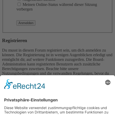
Meinen Online-Status während dieser Sitzung
verbergen
Registrieren
Du musst in diesem Forum registriert sein, um dich anmelden zu
können. Die Registrierung ist in wenigen Augenblicken erledigt und
ermöglicht dir, auf weitere Funktionen zuzugreifen. Die Board-
Administration kann registrierten Benutzern auch zusätzliche
Berechtigungen zuweisen. Beachte bitte unsere
Nutzungsbedingungen und die verwandten Regelungen, bevor du
dich registrierst. Bitte beachte auch die jeweiligen Forenregeln,
wenn du dich in diesem Board bewegst.
Nutzungsbedingungen
|
Datenschutzerklärung
Registrieren
Foren-Übersicht