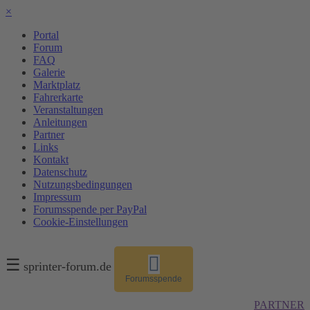
×
Portal
Forum
FAQ
Galerie
Marktplatz
Fahrerkarte
Veranstaltungen
Anleitungen
Partner
Links
Kontakt
Datenschutz
Nutzungsbedingungen
Impressum
Forumsspende per PayPal
Cookie-Einstellungen
☰
sprinter-forum.de
Forumsspende
PARTNER