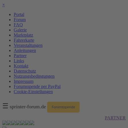
×
Portal
Forum
FAQ
Galerie
Marktplatz
Fahrerkarte
Veranstaltungen
Anleitungen
Partner
Links
Kontakt
Datenschutz
Nutzungsbedingungen
Impressum
Forumsspende per PayPal
Cookie-Einstellungen
☰
sprinter-forum.de
Forumsspende
PARTNER