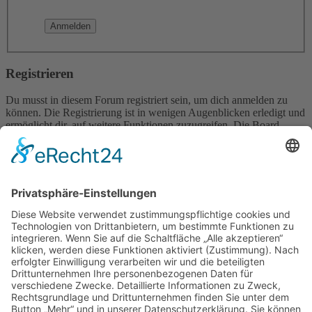
Registrieren
Du musst in diesem Forum registriert sein, um dich anmelden zu
können. Die Registrierung ist in wenigen Augenblicken erledigt und
ermöglicht dir, auf weitere Funktionen zuzugreifen. Die Board-
Administration kann registrierten Benutzern auch zusätzliche
Berechtigungen zuweisen. Beachte bitte unsere
Nutzungsbedingungen und die verwandten Regelungen, bevor du
dich registrierst. Bitte beachte auch die jeweiligen Forenregeln,
wenn du dich in diesem Board bewegst.
Nutzungsbedingungen
|
Datenschutzerklärung
Registrieren
Foren-Übersicht
Alle Zeiten sind
UTC+02:00
Alle Cookies löschen