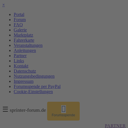
×
Portal
Forum
FAQ
Galerie
Marktplatz
Fahrerkarte
Veranstaltungen
Anleitungen
Partner
Links
Kontakt
Datenschutz
Nutzungsbedingungen
Impressum
Forumsspende per PayPal
Cookie-Einstellungen
☰
sprinter-forum.de
Forumsspende
PARTNER