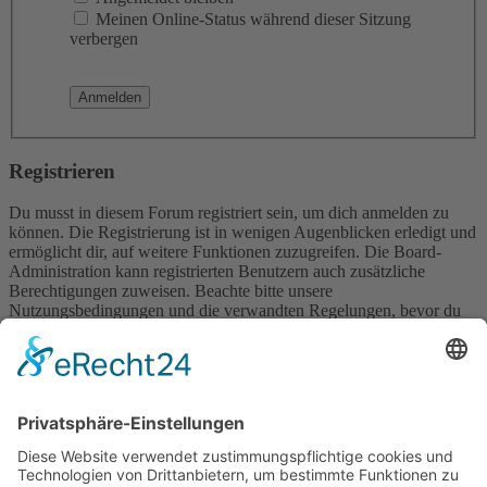
Meinen Online-Status während dieser Sitzung
verbergen
Registrieren
Du musst in diesem Forum registriert sein, um dich anmelden zu
können. Die Registrierung ist in wenigen Augenblicken erledigt und
ermöglicht dir, auf weitere Funktionen zuzugreifen. Die Board-
Administration kann registrierten Benutzern auch zusätzliche
Berechtigungen zuweisen. Beachte bitte unsere
Nutzungsbedingungen und die verwandten Regelungen, bevor du
dich registrierst. Bitte beachte auch die jeweiligen Forenregeln,
wenn du dich in diesem Board bewegst.
Nutzungsbedingungen
|
Datenschutzerklärung
Registrieren
Foren-Übersicht