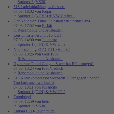
in
Sprinter 3 (VS30)
516 Ladeluftkühlung verbessern
07.08. 18:02 von
Kupa
in
Sprinter 2 (NCV3) & VW Crafter 1
Der Neue von Thias: Selbstausbau Sprinter 4x4
07.08. 17:52 von
Eisbär
in
Reisemobile und Ausbauten
Leistungssteigerung 316 CDI
07.08. 14:00 von
Juliancito
in
Sprinter 1 (T1N) & VW LT 2
Neubestellung 317 CDI L3H2 4x2
07.08. 13:26 von
Gerri1969
in
Reisemobile und Ausbauten
Hymercar Grand Canyon S wer hat Erfahrungen?
07.08. 13:24 von
FrauNiedlich
in
Reisemobile und Ausbauten
313 Klimakompressor wechseln. Filter gegen Späne?
Trockner auch wechseln?
07.08. 13:11 von
Juliancito
in
Sprinter 1 (T1N) & VW LT 2
Frontbügel
07.08. 12:59 von
heha
in
Sprinter 3 (VS30)
Einbau LED-Leuchtmittel