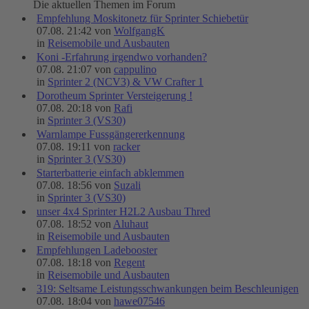
Die aktuellen Themen im Forum
Empfehlung Moskitonetz für Sprinter Schiebetür
07.08. 21:42 von
WolfgangK
in
Reisemobile und Ausbauten
Koni -Erfahrung irgendwo vorhanden?
07.08. 21:07 von
cappulino
in
Sprinter 2 (NCV3) & VW Crafter 1
Dorotheum Sprinter Versteigerung !
07.08. 20:18 von
Rafi
in
Sprinter 3 (VS30)
Warnlampe Fussgängererkennung
07.08. 19:11 von
racker
in
Sprinter 3 (VS30)
Starterbatterie einfach abklemmen
07.08. 18:56 von
Suzali
in
Sprinter 3 (VS30)
unser 4x4 Sprinter H2L2 Ausbau Thred
07.08. 18:52 von
Aluhaut
in
Reisemobile und Ausbauten
Empfehlungen Ladebooster
07.08. 18:18 von
Regent
in
Reisemobile und Ausbauten
319: Seltsame Leistungsschwankungen beim Beschleunigen
07.08. 18:04 von
hawe07546