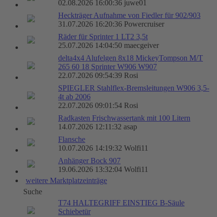
02.08.2026 16:00:36 juwe01
Heckträger Aufnahme von Fiedler für 902/903
31.07.2026 16:20:36 Powercruiser
Räder für Sprinter 1 LT2 3,5t
25.07.2026 14:04:50 maecgeiver
delta4x4 Alufelgen 8x18 MickeyTompson M/T
265 60 18 Sprinter W906 W907
22.07.2026 09:54:39 Rosi
SPIEGLER Stahlflex-Bremsleitungen W906 3,5-
4t ab 2006
22.07.2026 09:01:54 Rosi
Radkasten Frischwassertank mit 100 Litern
14.07.2026 12:11:32 asap
Flansche
10.07.2026 14:19:32 Wolfi11
Anhänger Bock 907
19.06.2026 13:32:04 Wolfi11
weitere Marktplatzeinträge
Suche
T74 HALTEGRIFF EINSTIEG B-Säule
Schiebetür