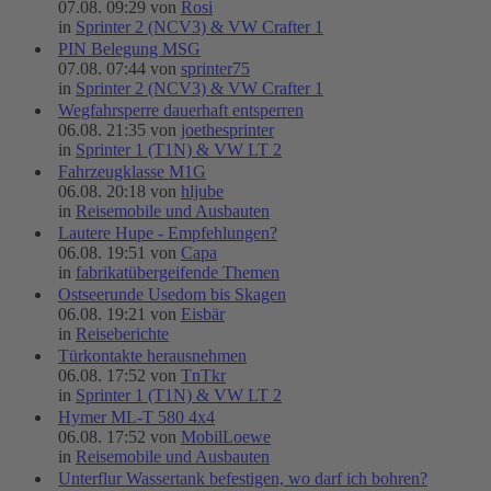
07.08. 09:29 von
Rosi
in
Sprinter 2 (NCV3) & VW Crafter 1
PIN Belegung MSG
07.08. 07:44 von
sprinter75
in
Sprinter 2 (NCV3) & VW Crafter 1
Wegfahrsperre dauerhaft entsperren
06.08. 21:35 von
joethesprinter
in
Sprinter 1 (T1N) & VW LT 2
Fahrzeugklasse M1G
06.08. 20:18 von
hljube
in
Reisemobile und Ausbauten
Lautere Hupe - Empfehlungen?
06.08. 19:51 von
Capa
in
fabrikatübergeifende Themen
Ostseerunde Usedom bis Skagen
06.08. 19:21 von
Eisbär
in
Reiseberichte
Türkontakte herausnehmen
06.08. 17:52 von
TnTkr
in
Sprinter 1 (T1N) & VW LT 2
Hymer ML-T 580 4x4
06.08. 17:52 von
MobilLoewe
in
Reisemobile und Ausbauten
Unterflur Wassertank befestigen, wo darf ich bohren?