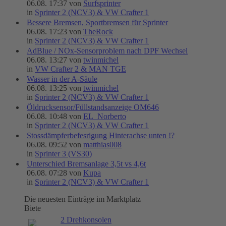
06.08. 17:37 von
Surfsprinter
in
Sprinter 2 (NCV3) & VW Crafter 1
Bessere Bremsen, Sportbremsen für Sprinter
06.08. 17:23 von
TheRock
in
Sprinter 2 (NCV3) & VW Crafter 1
AdBlue / NOx-Sensorproblem nach DPF Wechsel
06.08. 13:27 von
twinmichel
in
VW Crafter 2 & MAN TGE
Wasser in der A-Säule
06.08. 13:25 von
twinmichel
in
Sprinter 2 (NCV3) & VW Crafter 1
Öldrucksensor/Füllstandsanzeige OM646
06.08. 10:48 von
EL_Norberto
in
Sprinter 2 (NCV3) & VW Crafter 1
Stossdämpferbefesrigung Hinterachse unten !?
06.08. 09:52 von
matthias008
in
Sprinter 3 (VS30)
Unterschied Bremsanlage 3,5t vs 4,6t
06.08. 07:28 von
Kupa
in
Sprinter 2 (NCV3) & VW Crafter 1
Die neuesten Einträge im Marktplatz
Biete
2 Drehkonsolen