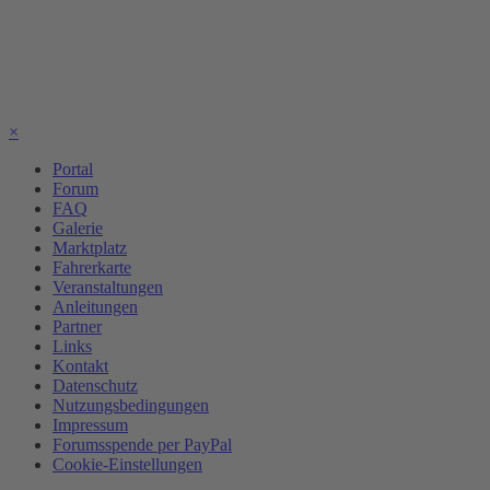
×
Portal
Forum
FAQ
Galerie
Marktplatz
Fahrerkarte
Veranstaltungen
Anleitungen
Partner
Links
Kontakt
Datenschutz
Nutzungsbedingungen
Impressum
Forumsspende per PayPal
Cookie-Einstellungen