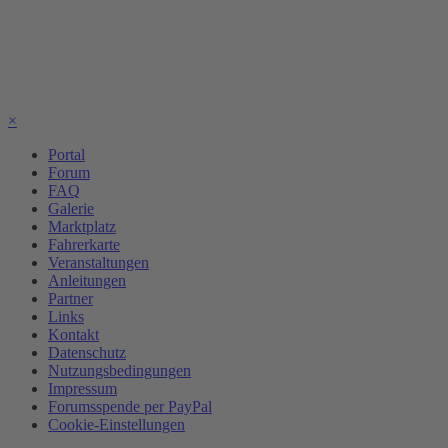
×
Portal
Forum
FAQ
Galerie
Marktplatz
Fahrerkarte
Veranstaltungen
Anleitungen
Partner
Links
Kontakt
Datenschutz
Nutzungsbedingungen
Impressum
Forumsspende per PayPal
Cookie-Einstellungen