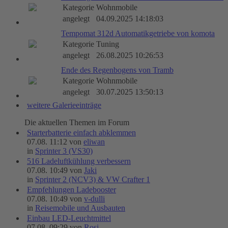
Kategorie
Wohnmobile
angelegt
04.09.2025 14:18:03
Tempomat 312d Automatikgetriebe von komota
Kategorie
Tuning
angelegt
26.08.2025 10:26:53
Ende des Regenbogens von Tramb
Kategorie
Wohnmobile
angelegt
30.07.2025 13:50:13
weitere Galerieeinträge
Die aktuellen Themen im Forum
Starterbatterie einfach abklemmen
07.08. 11:12 von
eliwan
in
Sprinter 3 (VS30)
516 Ladeluftkühlung verbessern
07.08. 10:49 von
Jaki
in
Sprinter 2 (NCV3) & VW Crafter 1
Empfehlungen Ladebooster
07.08. 10:49 von
v-dulli
in
Reisemobile und Ausbauten
Einbau LED-Leuchtmittel
07.08. 09:29 von
Rosi