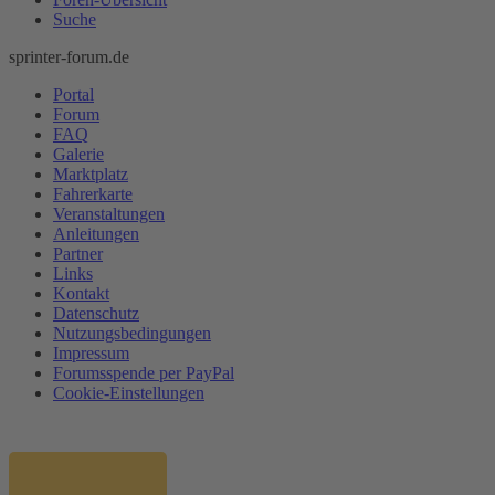
Suche
sprinter-forum.de
Portal
Forum
FAQ
Galerie
Marktplatz
Fahrerkarte
Veranstaltungen
Anleitungen
Partner
Links
Kontakt
Datenschutz
Nutzungsbedingungen
Impressum
Forumsspende per PayPal
Cookie-Einstellungen