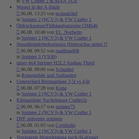
in
VW Crafter 2 & MAN TGE
Wasser in der A-Säule
06.08. 13:25 von
twinmichel
in
Sprinter 2 (NCV3) & VW Crafter 1
Öldrucksensor/Füllstandsanzeige OM646
06.08. 10:48 von
EL_Norberto
in
Sprinter 2 (NCV3) & VW Crafter 1
Stossdämpferbefesrigung Hinterachse unten !?
06.08. 09:52 von
matthias008
in
Sprinter 3 (VS30)
unser 4x4 Sprinter H2L2 Ausbau Thred
06.08. 09:00 von
Schnabel
in
Reisemobile und Ausbauten
Unterschied Bremsanlage 3,5t vs 4,6t
06.08. 07:28 von
Kupa
in
Sprinter 2 (NCV3) & VW Crafter 1
Klimaanlage Nachrüstung Crafter2e
06.08. 06:17 von
sprinter75
in
Sprinter 2 (NCV3) & VW Crafter 1
DPF präventiv reinigen
06.08. 01:03 von
Cornhulio
in
Sprinter 2 (NCV3) & VW Crafter 1
Verringerte Motorleistung nach (Kalt)start