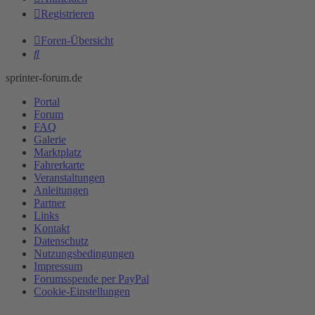
Registrieren
Foren-Übersicht
Suche
sprinter-forum.de
Portal
Forum
FAQ
Galerie
Marktplatz
Fahrerkarte
Veranstaltungen
Anleitungen
Partner
Links
Kontakt
Datenschutz
Nutzungsbedingungen
Impressum
Forumsspende per PayPal
Cookie-Einstellungen