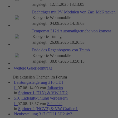
angelegt
12.11.2025 13:13:05
Dachträger mit PV Modulen von Zac_McKracken
Kategorie
Wohnmobile
angelegt
04.09.2025 14:18:03
Tempomat 312d Automatikgetriebe von komota
Kategorie
Tuning
angelegt
26.08.2025 10:26:53
Ende des Regenbogens von Tramb
Kategorie
Wohnmobile
angelegt
30.07.2025 13:50:13
weitere Galerieeinträge
Die aktuellen Themen im Forum
Leistungssteigerung 316 CDI
07.08. 14:00 von
Juliancito
in
Sprinter 1 (T1N) & VW LT 2
516 Ladeluftkühlung verbessern
07.08. 13:57 von
Schnabel
in
Sprinter 2 (NCV3) & VW Crafter 1
Neubestellung 317 CDI L3H2 4x2