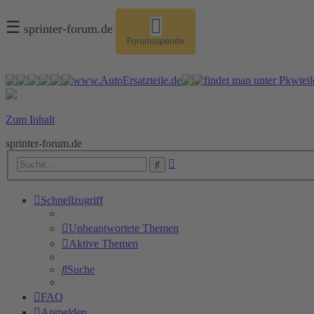
☰
sprinter-forum.de
Forumsspende
Zum Inhalt
sprinter-forum.de
Erweiterte
Suche
Suche
Schnellzugriff
Unbeantwortete Themen
Aktive Themen
Suche
FAQ
Anmelden