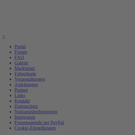
×
Portal
Forum
FAQ
Galerie
Marktplatz
Fahrerkarte
Veranstaltungen
Anleitungen
Partner
Links
Kontakt
Datenschutz
Nutzungsbedingungen
Impressum
Forumsspende per PayPal
Cookie-Einstellungen